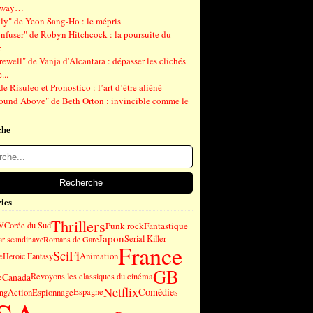
gway…
ly" de Yeon Sang-Ho : le mépris
nfuser" de Robyn Hitchcock : la poursuite du
r
ewell" de Vanja d'Alcantara : dépasser les clichés
...
de Risuleo et Pronostico : l’art d’être aliéné
ound Above" de Beth Orton : invincible comme le
che
ies
Thrillers
Punk rock
Fantastique
V
Corée du Sud
Japon
Serial Killer
ar scandinave
Romans de Gare
France
SciFi
e
Animation
Heroic Fantasy
GB
Canada
e
Revoyons les classiques du cinéma
Netflix
Comédies
Action
Espionnage
Espagne
ng