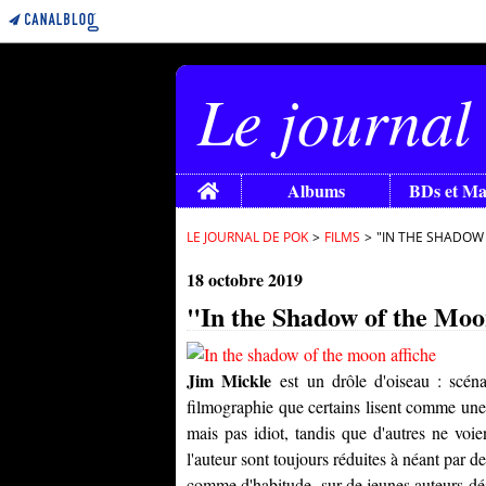
Le journal
Home
Albums
BDs et M
LE JOURNAL DE POK
>
FILMS
>
"IN THE SHADOW 
18 octobre 2019
"In the Shadow of the Moon
Jim Mickle
est un drôle d'oiseau : scénar
filmographie que certains lisent comme une 
mais pas idiot, tandis que d'autres ne voie
l'auteur sont toujours réduites à néant par de
comme d'habitude, sur de jeunes auteurs déjà