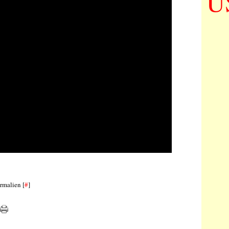
U
rmalien [
#
]