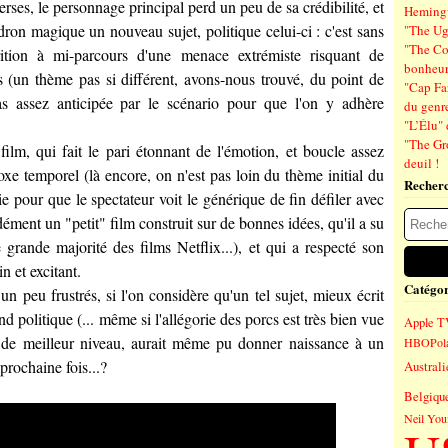
rses, le personnage principal perd un peu de sa crédibilité, et
Hemin
ron magique un nouveau sujet, politique celui-ci : c'est sans
"The Ug
"The Co
rition à mi-parcours d'une menace extrémiste risquant de
bonheu
nis (un thème pas si différent, avons-nous trouvé, du point de
"Cap Far
as assez anticipée par le scénario pour que l'on y adhère
du genre
"L’Élu" 
"The Gr
ilm, qui fait le pari étonnant de l'émotion, et boucle assez
deuil !
xe temporel (là encore, on n'est pas loin du thème initial du
Recher
sie pour que le spectateur voit le générique de fin défiler avec
ément un "petit" film construit sur de bonnes idées, qu'il a su
grande majorité des films Netflix...), et qui a respecté son
n et excitant.
Catégor
un peu frustrés, si l'on considère qu'un tel sujet, mieux écrit
nd politique (... même si l'allégorie des porcs est très bien vue
Apple T
ur de meilleur niveau, aurait même pu donner naissance à un
HBO
Pol
prochaine fois...?
Australi
Belgiqu
Neil You