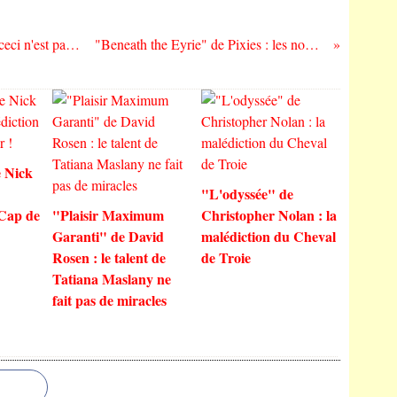
"Joker" de Todd Phillips : Rock'n'Roll ! (ceci n'est pas une critique...)
"Beneath the Eyrie" de Pixies : les nouveaux Pixies
 Nick
"L'odyssée" de
 Cap de
"Plaisir Maximum
Christopher Nolan : la
Garanti" de David
malédiction du Cheval
Rosen : le talent de
de Troie
Tatiana Maslany ne
fait pas de miracles