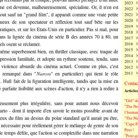
2023
Juin
Nov
Déc
rme est devenue, malheureusement, spécialiste. Or, il n'en est
2022
Mai
Oct
Nov
Déc
tout sauf un "grand film", il apparaît comme une vraie petite
2021
Avri
Sep
Oct
Nov
Déc
2020
Mar
Aoû
Sep
Oct
Nov
Déc
tueux de son spectateur et réflexion tout sauf bête sur les
2019
Févr
Juil
Aoû
Sep
Oct
Nov
Déc
tiques, et sur les Etats-Unis en particulier. Pas si mal, pour
2018
Janv
Juin
Juil
Aoû
Sep
Oct
Nov
Déc
dans la lignée du cinéma de série B des années 70 à 80, un
2017
Mai
Juin
Juil
Aoû
Sep
Oct
Nov
Déc
els osent se réclamer.
2016
Avri
Mai
Juin
Juil
Aoû
Sep
Oct
Nov
Déc
2015
Mar
Avri
Mai
Juin
Juil
Aoû
Sep
Oct
Nov
Déc
me superbement bien, en thriller classique, avec traque de
2014
Févr
Mar
Avri
Mai
Juin
Juil
Aoû
Sep
Oct
Nov
Déc
s, pression familiale, et adopte un rythme soutenu, tendu, sans
2013
Janv
Févr
Mar
Avri
Mai
Juin
Juil
Aoû
Sep
Oct
Nov
Déc
le violence absurde du cinéma actuel. Comme en plus, c'est
2012
Janv
Févr
Mar
Avri
Mai
Juin
Juil
Aoû
Sep
Oct
Nov
Déc
 remarqué dans "
Narcos
" en particulier) qui tient le rôle
2011
Janv
Févr
Mar
Avri
Mai
Juin
Juil
Aoû
Sep
Oct
Nov
Déc
Janv
Févr
Mar
Avri
Mai
Juin
Juil
Aoû
Sep
Oct
Nov
Déc
. Hall
fait de la figuration intelligente, tandis que la mise en
Contact
Janv
Févr
Mar
Avri
Mai
Juin
Juil
Aoû
Sep
Oct
Nov
arfaite lisibilité aux scènes d'action, il n'y a rien à redire à
Articles
Janv
Févr
Mar
Avri
Mai
Juin
Juil
Aoû
Sep
Janv
Févr
Mar
Avri
Mai
Juin
Juil
Aoû
"Girl" d
Janv
Févr
Mar
Avri
Mai
Juin
Juil
reusement plus irrégulière, sans pour autant nous décevoir
"The New
Janv
Févr
Mar
Avri
Mai
Juin
rio - dont il importe d'en savoir le moins possible avant de
l’human
Janv
Févr
Mar
Avri
Mai
jeux du film au dessus du polar standard qu'il aurait pu être,
"The Ni
Janv
Févr
Mar
Avri
"Cape F
t nécessaire pour réellement gérer le mélange de genre de son
Janv
Févr
Mar
Peur !
Janv
Févr
e temps défile, que l'action se complexifie dans une narration
"Pour q
Janv