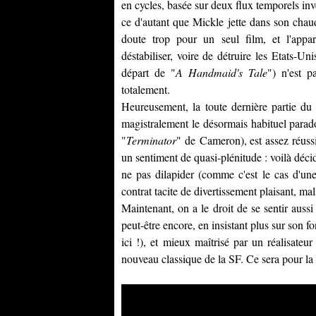
en cycles, basée sur deux flux temporels inve
ce d'autant que
Mickle
jette dans son chaud
doute trop pour un seul film, et l'appa
déstabiliser, voire de détruire les Etats-U
départ de "
A Handmaid's Tale
") n'est p
totalement.
Heureusement, la toute dernière partie du f
magistralement le désormais habituel parado
"
Terminator
" de
Cameron
), est assez réus
un sentiment de quasi-plénitude : voilà décid
ne pas dilapider (comme c'est le cas d'une 
contrat tacite de divertissement plaisant, mali
Maintenant, on a le droit de se sentir aussi 
peut-être encore, en insistant plus sur son fo
ici !), et mieux maîtrisé par un réalisate
nouveau classique de la SF. Ce sera pour la 