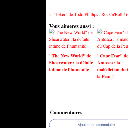
Vous aimerez aussi :
"The New World" de
"Cape Fear" de
Shearwater : la défaite
Antosca : la
intime de l’humanité
malédiction du
la Peur !
Commentaires
Ajouter un commentaire