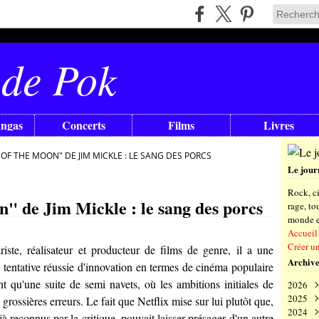
 de Pok
angas
Concerts
Films
Livres
OF THE MOON" DE JIM MICKLE : LE SANG DES PORCS
Le jour
Rock, ci
" de Jim Mickle : le sang des porcs
rage, t
monde en
Accueil
Créer u
iste, réalisateur et producteur de films de genre, il a une
Archive
tentative réussie d'innovation en termes de cinéma populaire
nt qu'une suite de semi navets, où les ambitions initiales de
2026
2025
Aoû
 grossières erreurs. Le fait que Netflix mise sur lui plutôt que,
2024
Juil
Déc
 reconnus par la critique, pouvait laisser présager d'un autre