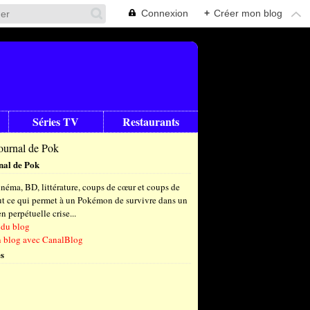
Connexion
+
Créer mon blog
Séries TV
Restaurants
nal de Pok
néma, BD, littérature, coups de cœur et coups de
out ce qui permet à un Pokémon de survivre dans un
 perpétuelle crise...
 du blog
n blog avec CanalBlog
s
t
(6)
let
embre
(25)
(23)