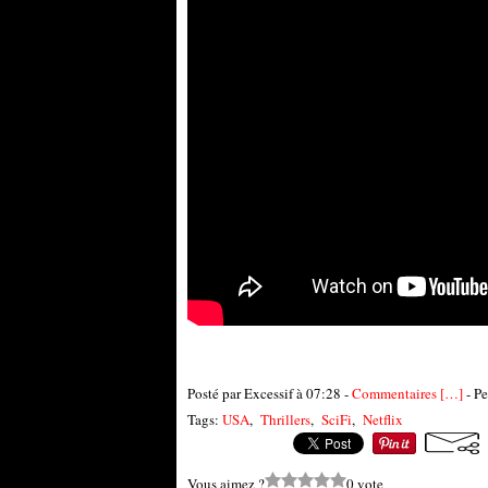
Posté par Excessif à 07:28 -
Commentaires [
…
]
- Pe
Tags:
USA
,
Thrillers
,
SciFi
,
Netflix
Vous aimez ?
0 vote