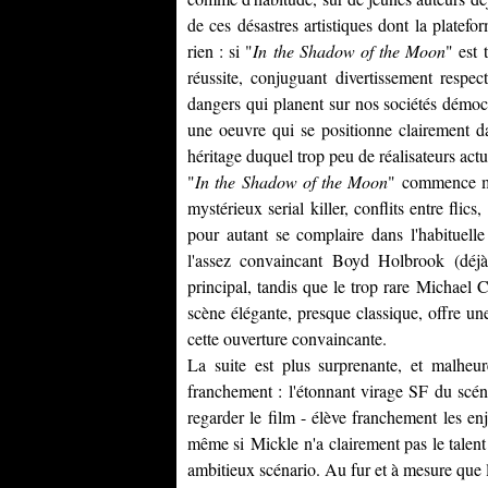
de ces désastres artistiques dont la platefo
rien : si "
In the Shadow of the Moon
" est 
réussite, conjuguant divertissement respec
dangers qui planent sur nos sociétés démocra
une oeuvre qui se positionne clairement 
héritage duquel trop peu de réalisateurs actu
"
In the Shadow of the Moon
" commence mê
mystérieux serial killer, conflits entre flic
pour autant se complaire dans l'habituel
l'assez convaincant
Boyd Holbrook
(déjà
principal, tandis que le trop rare
Michael C
scène élégante, presque classique, offre une p
cette ouverture convaincante.
La suite est plus surprenante, et malheu
franchement : l'étonnant virage SF du scéna
regarder le film - élève franchement les en
même si
Mickle
n'a clairement pas le talen
ambitieux scénario. Au fur et à mesure que l