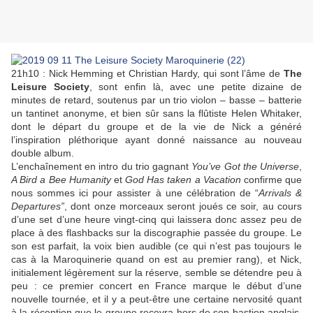
21h10 : Nick Hemming et Christian Hardy, qui sont l’âme de
The
Leisure Society
, sont enfin là, avec une petite dizaine de
minutes de retard, soutenus par un trio violon – basse – batterie
un tantinet anonyme, et bien sûr sans la flûtiste Helen Whitaker,
dont le départ du groupe et de la vie de Nick a généré
l’inspiration pléthorique ayant donné naissance au nouveau
double album.
L’enchaînement en intro du trio gagnant
You’ve Got the Universe
,
A Bird a Bee Humanity
et
God Has taken a Vacation
confirme que
nous sommes ici pour assister à une célébration de “
Arrivals &
Departures”
, dont onze morceaux seront joués ce soir, au cours
d’une set d’une heure vingt-cinq qui laissera donc assez peu de
place à des flashbacks sur la discographie passée du groupe. Le
son est parfait, la voix bien audible (ce qui n’est pas toujours le
cas à la Maroquinerie quand on est au premier rang), et Nick,
initialement légèrement sur la réserve, semble se détendre peu à
peu : ce premier concert en France marque le début d’une
nouvelle tournée, et il y a peut-être une certaine nervosité quant
à la réception que le groupe recevra hors de son bastion anglais.