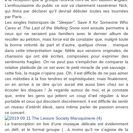
L’enthousiasme du public ce soir va clairement rasséréner Nick,
qui finira par déclarer qu’il devrait débuter toutes ses tournées
par Paris…
Les singles historiques de “
Sleeper”
, Save
It for Someone Who
Cares
et
The Last of the Melting Snow
vont ensuite permettre à
ceux qui ne seraient pas familiers avec le dernier album de
recoller au peloton, mais force est de constater que, malgré toute
la bonne volonté de part et d’autre, quelque chose… manque
dans cette interprétation sage, fidèle aux versions originales, de
chansons qui ont été écrites, composées pour exprimer des
sentiments fragiles. On ne peut pas s’empêcher de comparer la
relative platitude de ce set avec le petit miracle de ysé sauvage :
cette fois, la magie n’opère pas. Oh, il est difficile de ne pas aimer
ces mélodies à la fois tendres et sophistiquées, mais finalement,
on en arrive à se dire qu’on aurait été aussi bien chez soi à
écouter les disques ! Je regarde autour de moi, et je constate
que, entre les gens qui jettent un coup d’œil régulier à leur
portable et ceux qui discutent discrètement, il est difficile de sentir
un niveau d’intérêt élevé, sans même parler de passion envers
ce concert.
La transcription en live d’une musique délicate est évidemment
un défi, et le format groupe (…à moins qu’il ne s’agisse de la