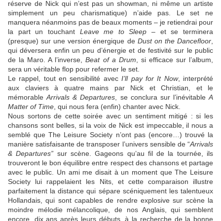
réserve de Nick qui n’est pas un showman, ni même un artiste
simplement un peu charismatique) n’aide pas. Le set ne
manquera néanmoins pas de beaux moments – je retiendrai pour
la part un touchant
Leave me to Sleep
– et se terminera
(presque) sur une version énergique de
Dust on the Dancefloor
,
qui déversera enfin un peu d’énergie et de festivité sur le public
de la Maro. A l’inverse,
Beat of a Drum
, si efficace sur l’album,
sera un véritable flop pour refermer le set.
Le rappel, tout en sensibilité avec
I’ll pay for It Now
, interprété
aux claviers à quatre mains par Nick et Christian, et le
mémorable
Arrivals & Departures
, se conclura sur l’inévitable
A
Matter of Time
, qui nous fera (enfin) chanter avec Nick.
Nous sortons de cette soirée avec un sentiment mitigé : si les
chansons sont belles, si la voix de Nick est impeccable, il nous a
semblé que The Leisure Society n’ont pas (encore…) trouvé la
manière satisfaisante de transposer l’univers sensible de “
Arrivals
& Departures”
sur scène. Gageons qu’au fil de la tournée, ils
trouveront le bon équilibre entre respect des chansons et partage
avec le public. Un ami me disait à un moment que The Leisure
Society lui rappelaient les Nits, et cette comparaison illustre
parfaitement la distance qui sépare scéniquement les talentueux
Hollandais, qui sont capables de rendre explosive sur scène la
moindre mélodie mélancolique, de nos Anglais, qui semblent
encore, dix ans après leurs débuts, à la recherche de la bonne