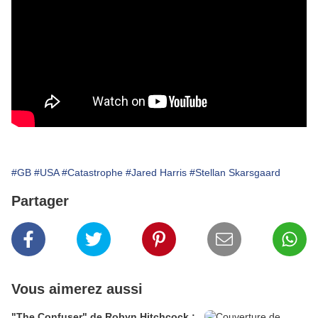
#GB
#USA
#Catastrophe
#Jared Harris
#Stellan Skarsgaard
Partager
Vous aimerez aussi
"The Confuser" de Robyn Hitchcock :