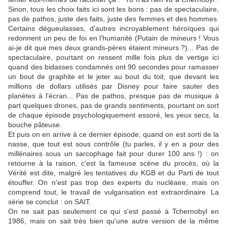
Sinon, tous les choix faits ici sont les bons : pas de spectaculaire,
pas de pathos, juste des faits, juste des femmes et des hommes.
Certains dégueulasses, d'autres incroyablement héroïques qui
redonnent un peu de foi en l'humanité (Putain de mineurs ! Vous
ai-je dit que mes deux grands-pères étaient mineurs ?)... Pas de
spectaculaire, pourtant on ressent mille fois plus de vertige ici
quand des bidasses condamnés ont 90 secondes pour ramasser
un bout de graphite et le jeter au bout du toit, que devant les
millions de dollars utilisés par Disney pour faire sauter des
planètes à l'écran... Pas de pathos, presque pas de musique à
part quelques drones, pas de grands sentiments, pourtant on sort
de chaque épisode psychologiquement essoré, les yeux secs, la
bouche pâteuse.
Et puis on en arrive à ce dernier épisode, quand on est sorti de la
nasse, que tout est sous contrôle (tu parles, il y en a pour des
millénaires sous un sarcophage fait pour durer 100 ans !) : on
retourne à la raison, c'est la fameuse scène du procès, où la
Vérité est dite, malgré les tentatives du KGB et du Parti de tout
étouffer. On n'est pas trop des experts du nucléaire, mais on
comprend tout, le travail de vulgarisation est extraordinaire. La
série se conclut : on SAIT.
On ne sait pas seulement ce qui s'est passé à Tchernobyl en
1986, mais on sait très bien qu'une autre version de la même