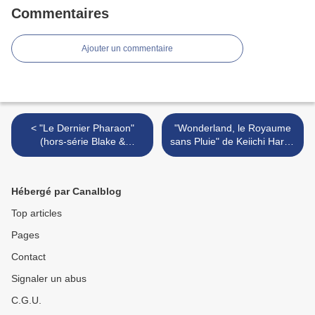
Commentaires
Ajouter un commentaire
< "Le Dernier Pharaon"
"Wonderland, le Royaume
(hors-série Blake &
sans Pluie" de Keiichi Hara :
Mortimer) de Shuiten et Van
le royaume sans vie >
Dormael : une véritable
catastrophe...
Hébergé par Canalblog
Top articles
Pages
Contact
Signaler un abus
C.G.U.