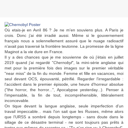
Où etais-je en Avril 86 ? Je ne m'en souviens plus. A Paris je
crois. Donc j'ai été irradié aussi. Même si le gouvernement
français nous a solennellement assuré que le nuage radioactif
n'avait pas traversé la frontière teutonne. La promesse de la ligne
Maginot a la vie dure en France.
Il y a des chances que je me souvienne de où j'étais en juillet
2019 quand j'ai regardé "
Chernobyl
", la mini-série anglaise qui
met pour la première fois des images sur le premier véritable
"near miss" de la fin du monde. Femme et fille en vacances, moi
seul devant OCS, épouvanté, pétrifié. Regarder l'irregardable :
l'accident dans le premier épisode, une heure d'horreur absolue
("the horror, the horror...", Apocalypse yesterday...). Penser à
l'impensable, la fin de tout, incompréhensible, littéralement
inconcevable.
On tique devant la langue anglaise, seule imperfection d'un
travail impeccable... mais l'on sait que les Russes, même alors
que l'URSS a sombré depuis longtemps - sans doute dans le
sillage de ce désastre terminal - ne sont toujours pas prêts à
tenter eux-mêmes de raconter ça : "Tu n'as rien vu à Chernobyl".