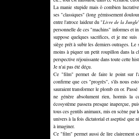
La manie stupide mais ô combien lucrativ
ses "classiques" (long gémissement douloure
entre l'atroce laideur du "
Livre de la Jungle
personnelle de ces "machins" informes et inf
suppose quelques sacrifices, et je me suis
siège prêt à subir les derniers outrages. L
moins à piquer un petit roupillon dans la 
perspective réjouissante dans toute cette hist
Je n'ai pas été déçu.
Ce "film" permet de faire le point sur l'
confirme que ces "progrès", s'ils nous es
sauraient transformer le plomb en or. Passé
ne génère absolument rien, hormis la ce
écosystème passera presque inaperçue, puis
tous ces gentils animaux, mis en scène par 
univers à la fois dictatorial et aseptisé que n
à imaginer.
Ce "film" permet aussi de lire clairement 