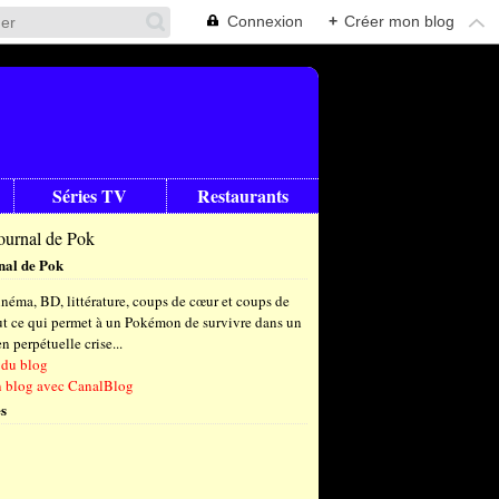
Connexion
+
Créer mon blog
Séries TV
Restaurants
nal de Pok
néma, BD, littérature, coups de cœur et coups de
out ce qui permet à un Pokémon de survivre dans un
 perpétuelle crise...
 du blog
n blog avec CanalBlog
s
t
(6)
let
embre
(25)
(23)