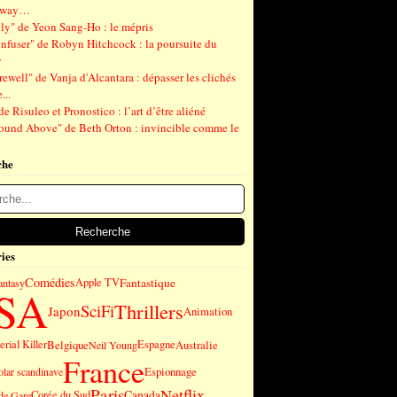
gway…
ly" de Yeon Sang-Ho : le mépris
nfuser" de Robyn Hitchcock : la poursuite du
r
ewell" de Vanja d'Alcantara : dépasser les clichés
...
de Risuleo et Pronostico : l’art d’être aliéné
ound Above" de Beth Orton : invincible comme le
che
ies
Comédies
Fantastique
Apple TV
antasy
SA
Thrillers
SciFi
Japon
Animation
erial Killer
Belgique
Espagne
Australie
Neil Young
France
Espionnage
olar scandinave
Paris
Netflix
Canada
Corée du Sud
de Gare