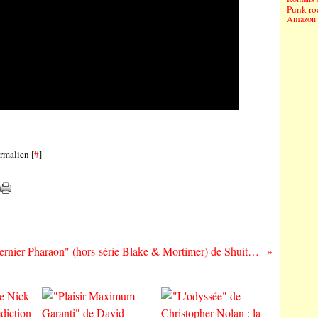
Punk ro
Amazon 
rmalien [
#
]
"Le Dernier Pharaon" (hors-série Blake & Mortimer) de Shuiten et Van Dormael : une véritable catastrophe...