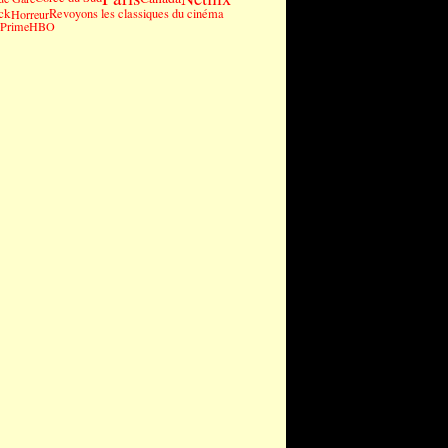
ck
Revoyons les classiques du cinéma
Horreur
Prime
HBO