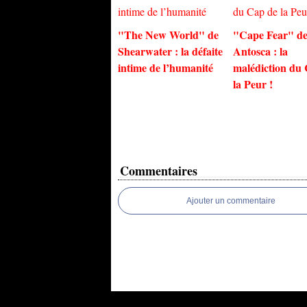
"The New World" de
"Cape Fear" de
Shearwater : la défaite
Antosca : la
intime de l’humanité
malédiction du
la Peur !
Commentaires
Ajouter un commentaire