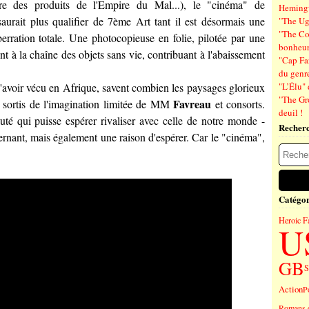
e des produits de l'Empire du Mal...), le "cinéma" de
Hemin
aurait plus qualifier de 7ème Art tant il est désormais une
"The Ug
"The Co
berration totale. Une photocopieuse en folie, pilotée par une
bonheu
ant à la chaîne des objets sans vie, contribuant à l'abaissement
"Cap Far
du genre
avoir vécu en Afrique, savent combien les paysages glorieux
"L’Élu" 
"The Gr
Favreau
x sortis de l'imagination limitée de MM
et consorts.
deuil !
uté qui puisse espérer rivaliser avec celle de notre monde -
Recher
ternant, mais également une raison d'espérer. Car le "cinéma",
Catégor
Heroic F
U
GB
S
Action
P
Romans 