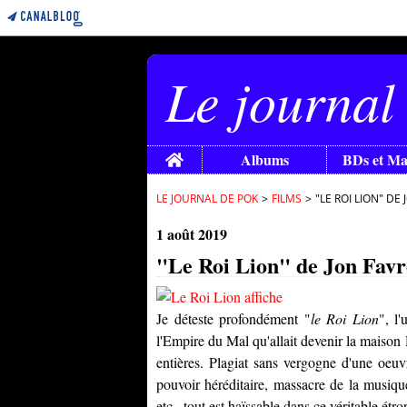
Le journal
Home
Albums
BDs et M
LE JOURNAL DE POK
>
FILMS
>
"LE ROI LION" DE
1 août 2019
"Le Roi Lion" de Jon Fav
Je déteste profondément "
le Roi Lion
", l
l'Empire du Mal qu'allait devenir la maison
entières. Plagiat sans vergogne d'une oe
pouvoir héréditaire, massacre de la musiqu
etc., tout est haïssable dans ce véritable étro