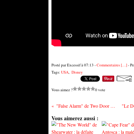
Posté par Excessif à 07:13 -
Commentaires [
…
]
- Pe
Tags:
USA
,
Disney
Vous aimez ?
0 vote
"False Alarm" de Two Door Cinema Club : la mutation
Vous aimerez aussi :