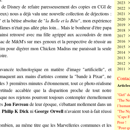
2023
Juin
Nov
Déc
e de Disney de refaire paresseusement des copies en CGI de
2022
Mai
Oct
Nov
Déc
ux) nous a déjà valu une nouvelle collection de déjections :
2021
Avri
Sep
Oct
Nov
Déc
2020
Mar
Aoû
Sep
Oct
Nov
Déc
" et la bêtise absolue de "
la Belle et la Bête
", mon expérience
2019
Févr
Juil
Aoû
Sep
Oct
Nov
Déc
âmes n'était pas allée plus loin... Mais le bonheur d'être papa
2018
Janv
Juin
Juil
Aoû
Sep
Oct
Nov
Déc
 ainsi retrouvé avec ma fille agrippé aux accoudoirs de mon
2017
Mai
Juin
Juil
Aoû
Sep
Oct
Nov
Déc
e sac de M&M's sur mes genoux et la perspective de réussir au
2016
Avri
Mai
Juin
Juil
Aoû
Sep
Oct
Nov
Déc
2015
Mar
Avri
Mai
Juin
Juil
Aoû
Sep
Oct
Nov
Déc
clim pour digérer mon Chicken Madras me paraissait la seule
2014
Févr
Mar
Avri
Mai
Juin
Juil
Aoû
Sep
Oct
Nov
Déc
oire.
2013
Janv
Févr
Mar
Avri
Mai
Juin
Juil
Aoû
Sep
Oct
Nov
Déc
2012
Janv
Févr
Mar
Avri
Mai
Juin
Juil
Aoû
Sep
Oct
Nov
Déc
avancée technologique en matière d'image "artificielle", et
2011
Janv
Févr
Mar
Avri
Mai
Juin
Juil
Aoû
Sep
Oct
Nov
Déc
Janv
Févr
Mar
Avri
Mai
Juin
Juil
Aoû
Sep
Oct
Nov
Déc
tomaquent aux mains d'artistes comme la "bande à Pixar", ne
Contact
Janv
Févr
Mar
Avri
Mai
Juin
Juil
Aoû
Sep
Oct
Nov
 les 3 premières minutes d'étonnement, tout ce photo-réalisme
Articles
Janv
Févr
Mar
Avri
Mai
Juin
Juil
Aoû
Sep
rtitude accablée que la disparition proche de tout notre
Janv
Févr
Mar
Avri
Mai
Juin
Juil
Aoû
"Girl" d
Janv
Févr
Mar
Avri
Mai
Juin
Juil
que nos rejetons pourront toujours contempler éternellement
"The New
Janv
Févr
Mar
Avri
Mai
Juin
Jon Favreau
les
de leur époque, s'ébattant mollement dans un
l’human
Janv
Févr
Mar
Avri
Mai
Philip K Dick
George Orwell
i
ni
n'avaient tout-à-fait réussi
"The Ni
Janv
Févr
Mar
Avri
"Cape F
Janv
Févr
Mar
Peur !
Janv
Févr
combien, au même titre que les Marvelleries communes et les
"Pour q
Janv