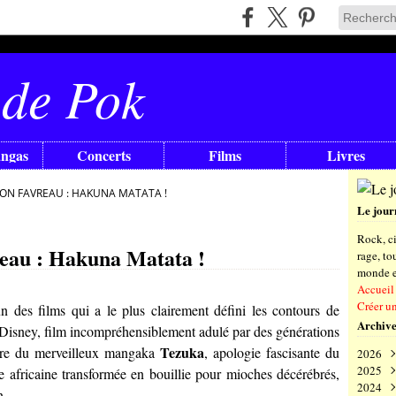
 de Pok
angas
Concerts
Films
Livres
 JON FAVREAU : HAKUNA MATATA !
Le jour
Rock, ci
reau : Hakuna Matata !
rage, t
monde en
Accueil
Créer u
'un des films qui a le plus clairement défini les contours de
Archive
 Disney, film incompréhensiblement adulé par des générations
Tezuka
uvre du merveilleux mangaka
, apologie fascisante du
2026
2025
Aoû
e africaine transformée en bouillie pour mioches décérébrés,
2024
Juil
Déc
n.