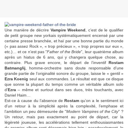
Une manière de décrire
Vampire Weekend
, c’est de le qualifier
de petit groupe new yorkais systématiquement encensé par une
certaine presse branchée, et haï par une bonne partie du monde
(« pas assez Rock », « trop précieux », « trop propres sur eux »,
etc.)… et ce n’est pas "
Father of the Bride
", leur quatrième album
après un hiatus de 6 ans, qui y changera quelque chose, au
contraire. Plus grave encore, le départ de l’inventif
Rostam
Batmanglij
, homme-orchestre sans doute responsable d’une
grande partie de l’originalité sonore du groupe, laisse le « gentil »
Ezra Koenig
seul aux commandes. Le résultat est que ce disque
que sonne la plupart du temps comme un véritable album solo
d’
Ezra
– même et surtout dans ses duos, très touchants, avec
Daniel Haim…
Est-ce à cause du l’absence de
Rostam
qu’on a le sentiment ici
d’un retour à la simplicité après la complexité, l’emphase et
l’ambition un peu démesurée de "
Modern Vampires of the City
" ?
Un retour, mais pas exactement au point de départ, car la
légèreté joueuse, les accélérations tellement enthousiasmantes
du premier album sont désormais bien loin : paradoxalement, le