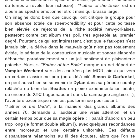
du temps à révéler leur richesse) : "
Father of the Bride
" est un
album au spectre émotionnel étroit mais qui brasse large.
On imagine donc bien que ceux qui ont critiqué le groupe pour
son absence totale de street-credibility et pour cette politesse
bien élevée de rejetons de la riche société new-yorkaises,
pesteront contre cet album très poli, très agréable au premier
degré. Pourtant, ce qui est intéressant, c’est que le faux-pas n’est
jamais loin, la dérive dans le mauvais goût n’est pas totalement
évitée, le sérieux de la construction musicale et sonore élaborée
débouche paradoxalement sur un joli sentiment de plaisanterie
potache. Alors, si "
Father of the Bride
" marque un net départ de
Vampire Weekend
vers des contrées plus MOR, ainsi que vers
un certain classicisme pop (on a déjà cité
Simon & Garfunkel
,
on peut aussi bien se souvenir de
Dylan
dans sa période country
relâchée ou bien des
Beatles
en pleine expérimentation béate,
ou encore de
XTC
baguenaudant dans la campagne anglaise…),
l’aventure excentrique n’en est pas terminée pour autant.
"
Father of the Bride
", à la manière des grands albums des
années 70, demande à l’auditeur une vraie attention, et un
certain temps pour que sa magie opère : il paraît d’abord un peu
trop long (le format double album !), avec quelques redondances
entre morceaux et une certaine uniformité. Ces défauts
disparaissent néanmoins au fil des écoutes, alors que l’on se