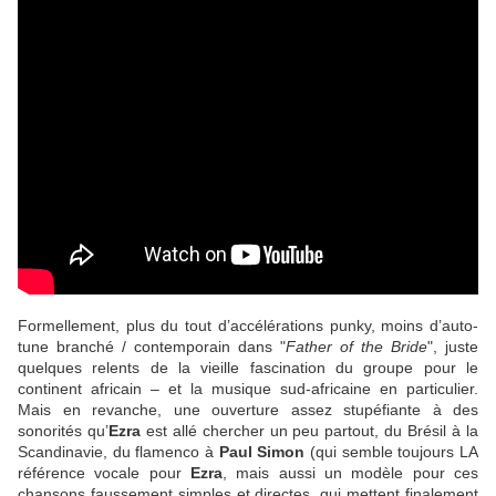
Formellement, plus du tout d’accélérations punky, moins d’auto-
tune branché / contemporain dans "
Father of the Bride
", juste
quelques relents de la vieille fascination du groupe pour le
continent africain – et la musique sud-africaine en particulier.
Mais en revanche, une ouverture assez stupéfiante à des
sonorités qu’
Ezra
est allé chercher un peu partout, du Brésil à la
Scandinavie, du flamenco à
Paul Simon
(qui semble toujours LA
référence vocale pour
Ezra
, mais aussi un modèle pour ces
chansons faussement simples et directes, qui mettent finalement