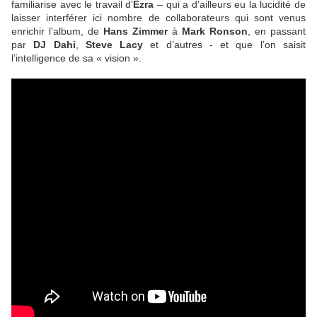
familiarise avec le travail d’
Ezra
– qui a d’ailleurs eu la lucidité de
laisser interférer ici nombre de collaborateurs qui sont venus
enrichir l’album, de
Hans Zimmer
à
Mark Ronson
, en passant
par
DJ Dahi
,
Steve Lacy
et d’autres - et que l’on saisit
l’intelligence de sa « vision ».