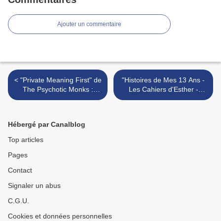
Ajouter un commentaire
< "Private Meaning First" de
"Histoires de Mes 13 Ans -
The Psychotic Monks :
Les Cahiers d'Esther -
intensité et abstraction
Tome 4" : "Danser ? ha
ha..." >
Hébergé par Canalblog
Top articles
Pages
Contact
Signaler un abus
C.G.U.
Cookies et données personnelles