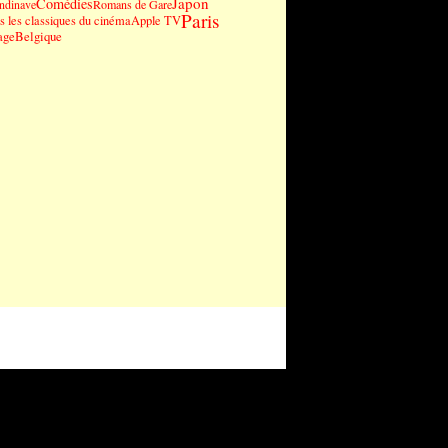
Japon
Comédies
andinave
Romans de Gare
Paris
 les classiques du cinéma
Apple TV
age
Belgique