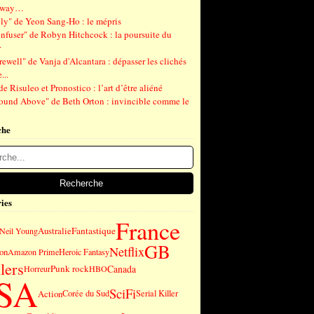
gway…
ly" de Yeon Sang-Ho : le mépris
nfuser" de Robyn Hitchcock : la poursuite du
r
ewell" de Vanja d'Alcantara : dépasser les clichés
...
de Risuleo et Pronostico : l’art d’être aliéné
ound Above" de Beth Orton : invincible comme le
che
ies
France
Fantastique
Australie
Neil Young
GB
Netflix
on
Amazon Prime
Heroic Fantasy
lers
Punk rock
Canada
Horreur
HBO
SA
SciFi
Action
Corée du Sud
Serial Killer