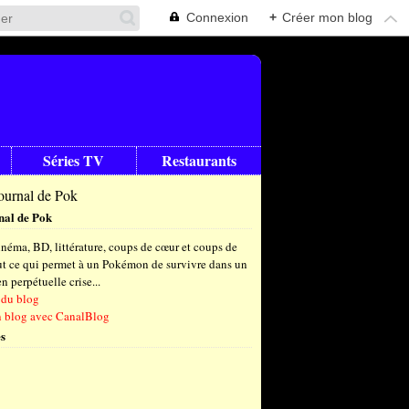
Connexion
+
Créer mon blog
Séries TV
Restaurants
nal de Pok
néma, BD, littérature, coups de cœur et coups de
out ce qui permet à un Pokémon de survivre dans un
 perpétuelle crise...
 du blog
n blog avec CanalBlog
s
t
(6)
let
embre
(24)
(23)