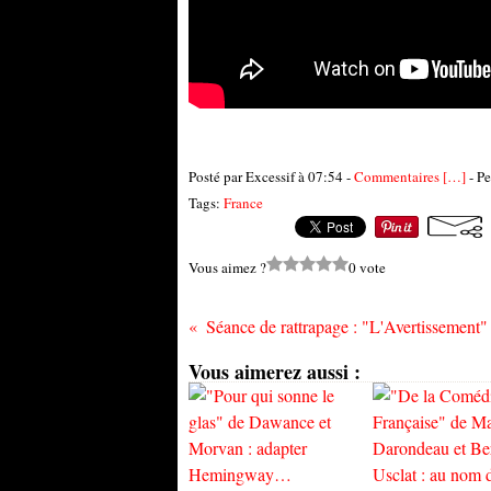
Posté par Excessif à 07:54 -
Commentaires [
…
]
- Pe
Tags:
France
Vous aimez ?
0 vote
Vous aimerez aussi :