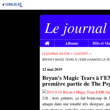
Le journal
Home
Albums
BDs et M
LE JOURNAL DE POK
>
CONCERTS
>
BRYAN'S MAGIC TEARS À L'EMB (SANNOIS) LE V
12 mai 2019
Bryan's Magic Tears à l'E
première partie de The Ps
21h : trois guitares, ça fait beaucoup de b
attaque dans une tonalité très shoegaze, qu
voix rêveuses, mélodies envapées mais plutô