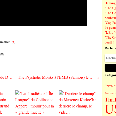
Hemin
"The Ug
"The Co
bonheu
"Cap Far
du genre
"L’Élu" 
"The Gr
rmalien [
#
]
deuil !
Recher
Catégor
Séance de rattrapage : "L'Avertissement" de Daniel Calparsoro
The Psychotic Monks à l'EMB (Sannois) le vendredi 10 mai
Espagne
Animati
Thril
U