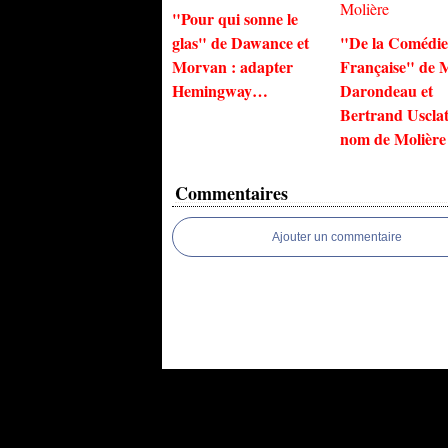
"Pour qui sonne le
glas" de Dawance et
"De la Comédie
Morvan : adapter
Française" de 
Hemingway…
Darondeau et
Bertrand Usclat
nom de Molière
Commentaires
Ajouter un commentaire