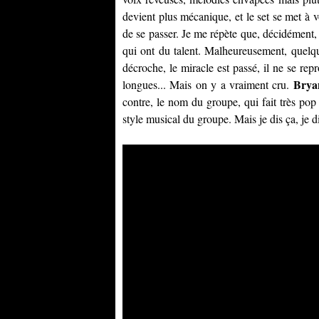
devient plus mécanique, et le set se met à v
de se passer. Je me répète que, décidément,
qui ont du talent. Malheureusement, quelqu
décroche, le miracle est passé, il ne se re
Brya
longues... Mais on y a vraiment cru.
contre, le nom du groupe, qui fait très po
style musical du groupe. Mais je dis ça, je di