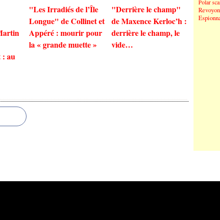
Polar sc
"Les Irradiés de l’Île
"Derrière le champ"
Revoyons
Espionn
Longue" de Collinet et
de Maxence Kerloc’h :
Martin
Appéré : mourir pour
derrière le champ, le
la « grande muette »
vide…
 : au