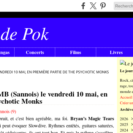
 de Pok
angas
Concerts
Films
Livres
Le jour
ENDREDI 10 MAI, EN PREMIÈRE PARTIE DE THE PSYCHOTIC MONKS
Rock, ci
rage, t
MB (Sannois) le vendredi 10 mai, en
monde en
Accueil
ychotic Monks
Créer u
Archive
Bryan’s Magic Tears
ruit, et c'est bien agréable, ma foi.
2026
2025
Aoû
i peut évoquer Slowdive. Rythmes entêtés, guitares saturées,
2024
Juil
Déc
t séduisantes, ils ont tout bon. Et puis le rythme s'accélère,