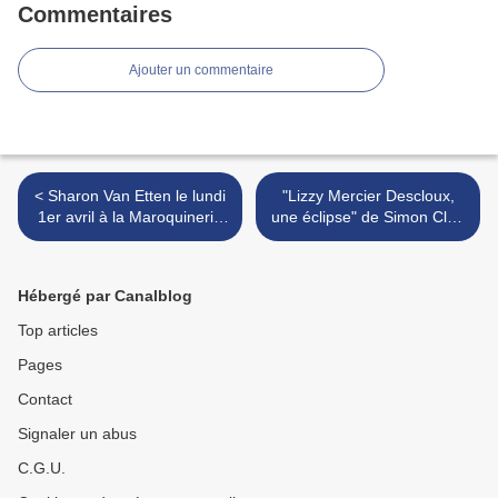
Commentaires
Ajouter un commentaire
< Sharon Van Etten le lundi
"Lizzy Mercier Descloux,
1er avril à la Maroquinerie
une éclipse" de Simon Clair
(Paris)
: mais où est passée la
gazelle ? >
Hébergé par Canalblog
Top articles
Pages
Contact
Signaler un abus
C.G.U.