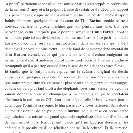
"a priori" parfaitement sensés quant aux scénarios stéréotypés et prévisibles
de la maison Disney et à la prépondérance dévastatrice du décor par rapport
aux personnages, risque de sentir renaître en lui une petite flamme d'espoir.
Tim Burton
Indubitablement, quelque chose du cœur de
semble battre à
nouveau derrière la grosse machine que l'on pensait sans âme. Un beau
Colin Farrell
personnage, celui interprété par le pourtant irrégulier
, dont la
maladresse paie ici ses dividendes, et l'on se met à croire à ce petit monde de
laissés-pour-compte survivant médiocrement dans un univers qui a déjà
décidé qu'l ne voulait plus d'eux… soit le fond de commerce fondamental du
Tim Burton
éternel, celui qui parle à notre âme d'enfant craignant en
permanence d'être abandonné plutôt qu'au geek accro à l'imagerie gothico-
steampunk qu'il a par trop caressé dans le sens du poil dans ses pires films.
Et tandis que le script balaie rapidement le scénario original du dessin
animé, avec quelques excès de fan service (l'apparition des cigognes alors
que notre progéniture n'a clairement plus besoin de ce genre de mensonges,
comme on aura plus tard droit à des éléphants roses sans ivresse, vu qu'on ne
saurait donner à boire du champagne à un enfant...), et que le spectateur
s'habitue à la créature en CGI dont il sait déjà qu'elle le bouleversera jamais
autant que l'original crayonné, le film passe aux choses sérieuses. Sans doute
Burton
au motif essentiel de ce projet pour
, soit la mise en scène d'une
capitulation des artistes au grand spectacle capitaliste dévoreur d'enfants et
de mamans, et puis, logiquement, parce qu'il ne faut pas désespérer les
enfants, à la possibilité d'une rébellion contre "la Machine". Et là, surprise,