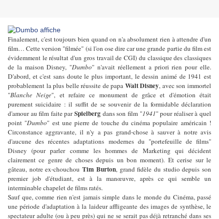
Finalement, c'est toujours bien quand on n'a absolument rien à attendre d'un
film… Cette version "filmée" (si l'on ose dire car une grande partie du film est
évidemment le résultat d'un gros travail de CGI) du classique des classiques
de la maison Disney, "
Dumbo
" n'avait réellement a priori rien pour elle.
D'abord, et c'est sans doute le plus important, le dessin animé de 1941 est
Walt Disney
probablement la plus belle réussite de papa
, avec son immortel
"
Blanche Neige
", et refaire ce monument de grâce et d'émotion était
purement suicidaire : il suffit de se souvenir de la formidable déclaration
Spielberg
d'amour au film faite par
dans son film "
1941
" pour réaliser à quel
point "
Dumbo
" est une pierre de touche du cinéma populaire américain !
Circonstance aggravante, il n'y a pas grand-chose à sauver à notre avis
d'aucune des récentes adaptations modernes du "portefeuille de films"
Disney (pour parler comme les hommes de Marketing qui décident
clairement ce genre de choses depuis un bon moment). Et cerise sur le
Tim Burton
gâteau, notre ex-chouchou
, grand fidèle du studio depuis son
premier job d'étudiant, est à la manœuvre, après ce qui semble un
interminable chapelet de films ratés.
Sauf que, comme rien n'est jamais simple dans le monde du Cinéma, passé
une période d'adaptation à la laideur affligeante des images de synthèse, le
spectateur adulte (ou à peu près) qui ne se serait pas déjà retranché dans ses