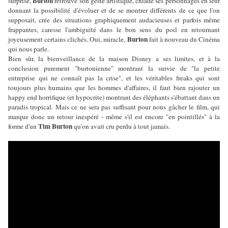
Burton
surprise,
retrouve son geste artistique, chiade ses personnages en leur
donnant la possibilité d'évoluer et de se montrer différents de ce que l'on
supposait, crée des situations graphiquement audacieuses et parfois même
frappantes, caresse l'ambiguïté dans le bon sens du poil en retournant
Burton
joyeusement certains clichés. Oui, miracle,
fait à nouveau du Cinéma
qui nous parle.
Bien sûr, la bienveillance de la maison Disney a ses limites, et à la
conclusion purement "burtonienne" montrant la survie de "la petite
entreprise qui ne connaît pas la crise", et les véritables freaks qui sont
toujours plus humains que les hommes d'affaires, il faut bien rajouter un
happy end horrifique (et hypocrite) montrant des éléphants s'ébattant dans un
paradis tropical. Mais ce ne sera pas suffisant pour nous gâcher le film, qui
marque donc un retour inespéré - même s'il est encore "en pointillés" à la
Tim Burton
forme d'un
qu'on avait cru perdu à tout jamais.