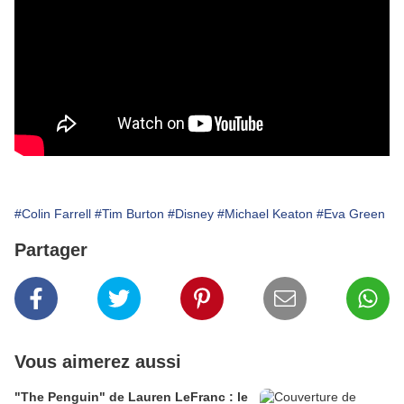
#Colin Farrell
#Tim Burton
#Disney
#Michael Keaton
#Eva Green
Partager
Vous aimerez aussi
"The Penguin" de Lauren LeFranc : le