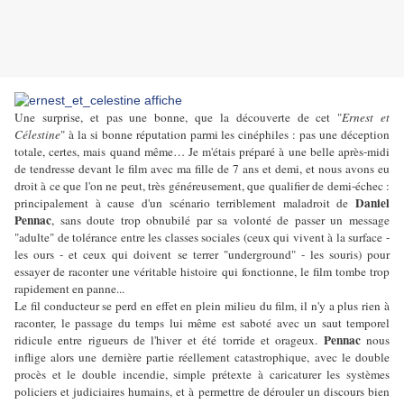
Une surprise, et pas une bonne, que la découverte de cet "
Ernest et
Célestine
" à la si bonne réputation parmi les cinéphiles : pas une déception
totale, certes, mais quand même… Je m'étais préparé à une belle après-midi
de tendresse devant le film avec ma fille de 7 ans et demi, et nous avons eu
droit à ce que l'on ne peut, très généreusement, que qualifier de demi-échec :
Daniel
principalement à cause d'un scénario terriblement maladroit de
Pennac
, sans doute trop obnubilé par sa volonté de passer un message
"adulte" de tolérance entre les classes sociales (ceux qui vivent à la surface -
les ours - et ceux qui doivent se terrer "underground" - les souris) pour
essayer de raconter une véritable histoire qui fonctionne, le film tombe trop
rapidement en panne...
Le fil conducteur se perd en effet en plein milieu du film, il n'y a plus rien à
raconter, le passage du temps lui même est saboté avec un saut temporel
Pennac
ridicule entre rigueurs de l'hiver et été torride et orageux.
nous
inflige alors une dernière partie réellement catastrophique, avec le double
procès et le double incendie, simple prétexte à caricaturer les systèmes
policiers et judiciaires humains, et à permettre de dérouler un discours bien