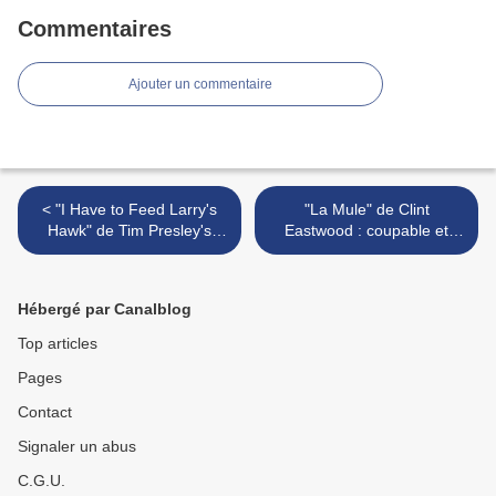
Commentaires
Ajouter un commentaire
< "I Have to Feed Larry's
"La Mule" de Clint
Hawk" de Tim Presley's
Eastwood : coupable et
White Fence : un
sans filtre >
funambule dans le
brouillard
Hébergé par Canalblog
Top articles
Pages
Contact
Signaler un abus
C.G.U.