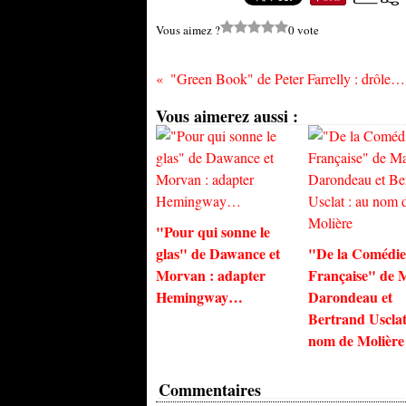
Vous aimez ?
0 vote
"Green Book" de Peter Farrelly : drôle de drame
Vous aimerez aussi :
"Pour qui sonne le
glas" de Dawance et
"De la Comédie
Morvan : adapter
Française" de 
Hemingway…
Darondeau et
Bertrand Usclat
nom de Molière
Commentaires