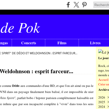
 de Pok
angas
Concerts
Films
Livres
E SPIRIT" DE DÉDO ET WELDOHNSON : ESPRIT FARCEUR...
Le jour
Rock, ci
Weldohnson : esprit farceur...
rage, t
monde en
Accueil
Créer u
Dédo
iste comme
aux commandes d'une BD, et que l'on ait aimé ou pas le
Archive
OVNI dans un paysage finalement bien balisé, il est impossible de nier
2026
hite Spirit
", parfait bobo / hipster parisien complètement haïssable est
2025
Aoû
e infinie que par son incapacité complète à "vivre" dans tous les sens
2024
Juil
Déc