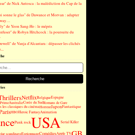
ear" de Nick Antosca : la malédiction du Cap de la
ui sonne le glas" de Dawance et Morvan : adapter
gway…
ly" de Yeon Sang-Ho : le mépris
nfuser" de Robyn Hitchcock : la poursuite du
r
ewell" de Vanja d'Alcantara : dépasser les clichés
...
che
ies
Thrillers
Netflix
Belgique
Espagne
Australie
Corée du Sud
Prime
Romans de Gare
Japon
Fantastique
 les classiques du cinéma
Horreur
Paris
Animation
HBO
Heroic Fantasy
USA
ance
Punk rock
Serial Killer
GB
Comédies
Espionnage
Apple TV
olar scandinave