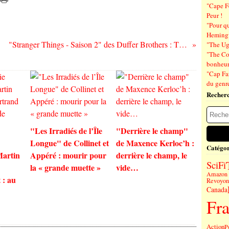
"Cape F
Peur !
"Pour q
Hemin
"Stranger Things - Saison 2" des Duffer Brothers : The Things...
"The Ug
"The Co
bonheu
"Cap Far
du genre
Recher
"Les Irradiés de l’Île
"Derrière le champ"
Longue" de Collinet et
de Maxence Kerloc’h :
Catégor
Martin
Appéré : mourir pour
derrière le champ, le
SciFi
la « grande muette »
vide…
Amazon 
 : au
Revoyons
Canada
Fr
Action
P