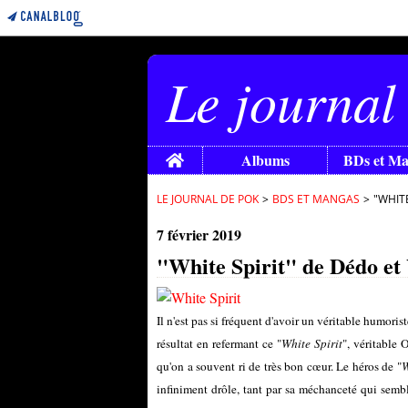
Le journal
Home
Albums
BDs et M
LE JOURNAL DE POK
>
BDS ET MANGAS
>
"WHIT
7 février 2019
"White Spirit" de Dédo et 
Il n'est pas si fréquent d'avoir un véritable humor
résultat en refermant ce "
White Spirit
", véritable 
qu'on a souvent ri de très bon cœur. Le héros de "
W
infiniment drôle, tant par sa méchanceté qui sembl