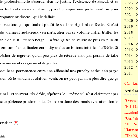
 professionnelle absurde, rien ne justifie l'existence de Pascal, et sa
2023
Juin
Nov
Déc
2022
Mai
Oct
Nov
Déc
mer tout cela en enfer absolu, paraît presque une juste punition pour
2021
Avri
Sep
Oct
Nov
Déc
arrogance médiocre - qui le définit.
2020
Mar
Aoû
Sep
Oct
Nov
Déc
Dédo
 avec tout ça, qui traduit plutôt le sadisme rigolard de
. Et c'est
2019
Févr
Juil
Aoû
Sep
Oct
Nov
Déc
e vraiment audacieux - en particulier par sa volonté d'aller titiller les
2018
Janv
Juin
Juil
Aoû
Sep
Oct
Nov
Déc
2017
Mai
Juin
Juil
Aoû
Sep
Oct
Nov
Déc
able de la BD franco-belge - "
White Spirit
" se vautre de plus en plus au
2016
Avri
Mai
Juin
Juil
Aoû
Sep
Oct
Nov
Déc
Dédo
ment trop facile, finalement indigne des ambitions initiales de
. Si
2015
Mar
Avri
Mai
Juin
Juil
Aoû
Sep
Oct
Nov
Déc
pêcher de regretter qu'un peu plus de retenue n'ait pas permis de faire
2014
Févr
Mar
Avri
Mai
Juin
Juil
Aoû
Sep
Oct
Nov
Déc
2013
Janv
Févr
Mar
Avri
Mai
Juin
Juil
Aoû
Sep
Oct
Nov
Déc
des ricanements vaguement dégoûtés...
2012
Janv
Févr
Mar
Avri
Mai
Juin
Juil
Aoû
Sep
Oct
Nov
Déc
scille en permanence entre une efficacité très punchy et des dérapages
2011
Janv
Févr
Mar
Avri
Mai
Juin
Juil
Aoû
Sep
Oct
Nov
Déc
 bien où le tandem voulait en venir, on ne peut pas non plus dire que ça
Janv
Févr
Mar
Avri
Mai
Juin
Juil
Aoû
Sep
Oct
Nov
Déc
Contact
Janv
Févr
Mar
Avri
Mai
Juin
Juil
Aoû
Sep
Oct
Nov
Articles
Janv
Févr
Mar
Avri
Mai
Juin
Juil
Aoû
Sep
ginal - et souvent très drôle, répétons-le -, même s'il n'est clairement pas
Janv
Févr
Mar
Avri
Mai
Juin
Juil
Aoû
"Obsessi
une expérience passionnante. On suivra donc désormais avec attention le
Janv
Févr
Mar
Avri
Mai
Juin
Juil
"R.J. De
Janv
Févr
Mar
Avri
Mai
Juin
Lauderd
Janv
Févr
Mar
Avri
Mai
"Girl" d
Janv
Févr
Mar
Avri
rmalien [
#
]
"The New
Janv
Févr
Mar
l’human
Janv
Févr
"The Ni
Janv