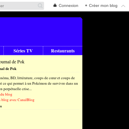
Connexion
+
Créer mon blog
Séries TV
Restaurants
nal de Pok
néma, BD, littérature, coups de cœur et coups de
out ce qui permet à un Pokémon de survivre dans un
 perpétuelle crise...
 du blog
n blog avec CanalBlog
s
t
(8)
let
embre
(25)
(23)