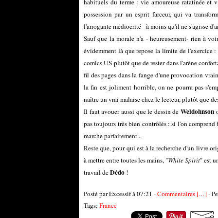
habituels du terme : vie amoureuse ratatinée et vie
possession par un esprit farceur, qui va transfor
l'arrogante médiocrité - à moins qu'il ne s'agisse d'
Sauf que la morale n'a - heureusement- rien à voir
évidemment là que repose la limite de l'exercice : d
comics US plutôt que de rester dans l'arène confort
fil des pages dans la fange d'une provocation vrai
la fin est joliment horrible, on ne pourra pas s'em
naître un vrai malaise chez le lecteur, plutôt que 
Weldohnson
Il faut avouer aussi que le dessin de
o
pas toujours très bien contrôlés : si l'on comprend
marche parfaitement...
Reste que, pour qui est à la recherche d'un livre ori
à mettre entre toutes les mains, "
White Spirit
" est 
Dédo
travail de
!
Posté par Excessif à 07:21 -
Commentaires [
…
]
- Pe
Tags:
France