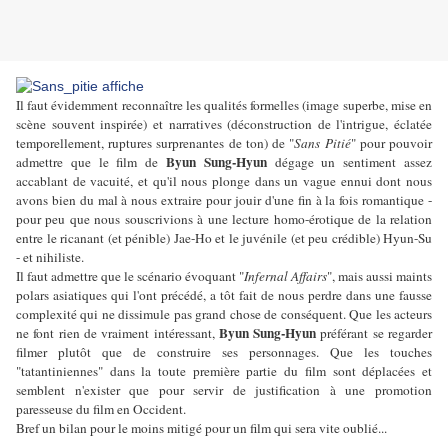
Il faut évidemment reconnaître les qualités formelles (image superbe, mise en
scène souvent inspirée) et narratives (déconstruction de l'intrigue, éclatée
temporellement, ruptures surprenantes de ton) de "
Sans Pitié
" pour pouvoir
Byun Sung-Hyun
admettre que le film de
dégage un sentiment assez
accablant de vacuité, et qu'il nous plonge dans un vague ennui dont nous
avons bien du mal à nous extraire pour jouir d'une fin à la fois romantique -
pour peu que nous souscrivions à une lecture homo-érotique de la relation
entre le ricanant (et pénible) Jae-Ho et le juvénile (et peu crédible) Hyun-Su
- et nihiliste.
Il faut admettre que le scénario évoquant "
Infernal Affairs
", mais aussi maints
polars asiatiques qui l'ont précédé, a tôt fait de nous perdre dans une fausse
complexité qui ne dissimule pas grand chose de conséquent. Que les acteurs
Byun Sung-Hyun
ne font rien de vraiment intéressant,
préférant se regarder
filmer plutôt que de construire ses personnages. Que les touches
"tatantiniennes" dans la toute première partie du film sont déplacées et
semblent n'exister que pour servir de justification à une promotion
paresseuse du film en Occident.
Bref un bilan pour le moins mitigé pour un film qui sera vite oublié...