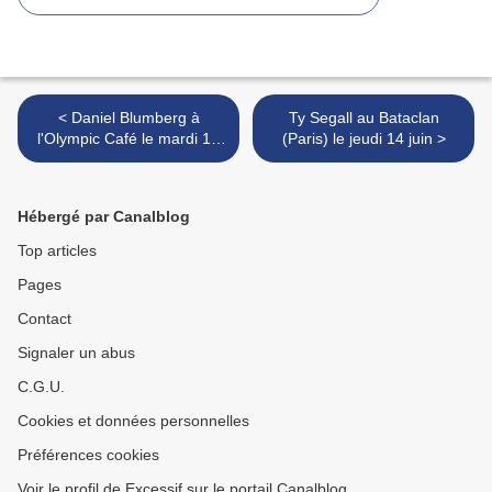
< Daniel Blumberg à
Ty Segall au Bataclan
l'Olympic Café le mardi 12
(Paris) le jeudi 14 juin >
juin
Hébergé par Canalblog
Top articles
Pages
Contact
Signaler un abus
C.G.U.
Cookies et données personnelles
Préférences cookies
Voir le profil de Excessif sur le portail Canalblog