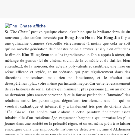
Si "
The Chase
" prouve quelque chose, c'est bien que la brillante formule du
Bong Joon-Ho
Na Hong-Jin
nouveau polar coréen inventée par
ou
il y a
une quinzaine d'années s'essouffle sérieusement (à moins que cela ne soit
qu'une novelle génération de cinéastes peine à arriver...) : il y a en effet dans
Kim Hong-Seon
le film de
tous les ingrédients que l'on a appris à aimer, du
mélange de genres (ici du cinéma social, de la comédie et du thriller, bien
entendu...), de la noirceur, des acteurs polyvalents et crédibles, une mise en
scène efficace et stylée, et un scénario qui part régulièrement dans des
directions inattendues, mais rien ne fonctionne, et le résultat est
désespérément plat, voire même par instants inepte. Car entre le ressassement
de ces histoires de serial killers qui n'amusent plus personne (... ou au moins
ne devraient plus amuser personne !) et la fausse profondeur "humaine" des
relations entre les personnages, dégonflant terriblement une fin qui se
voudrait cathartique et intense, il y a finalement très peu de cinéma dans
"
The Chase
". On adhère tout d'abord à cette peinture finalement assez
inhabituelle d'un troisième âge vaguement hargneux qui terrorise les plus
jeunes dans une société où la précarité règne, et on est même prêts à se laisser
embarquer dans une improbable histoire de détective victime d'Alzheimer
(même si la vision de cette terrible maladie est ici pour le moins fantaisiste),