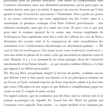
passionnés pour les guitares bruyantes. Tom Smith est complètement dans
l’outrance désormais, dans une théâtralité permanente, qu’on peut juger un
tantinet forcée, mais qui a le mérite d’appuyer sur tous les boutons qu’il faut
quand il s’agit d’exciter les spectateurs ! Finalement, Tom a gardé ces gestes
et ces poses convulsives qui nous rappelaient feu Ian Curtis, mais il a
maintenant la présence scénique d’un Peter Gabriel post-Genesis : une
référence étonnante, mais qui m’a sauté aux yeux. Et puis c’est ce qui sera
pour moi le sommet musical de la soirée, une version stupéfiante de
Nothingness
, bien supérieure cette fois à celle de l’album. La voix de Tom a
désormais des accents soul, et la conjugaison de cette exacerbation des
sentiments avec l’orchestration électronique est absolument parfaite : «
We
wait in line for nothingness / this angel needs some tenderness, tenderness
»
sera sans doute la phrase de la soirée, celle qui me restera en mémoire toute la
nuit. Marrant, il y a à ce moment-là sur scène quelque chose de l’intensité
émotionnelle d’un Future Islands… ce qui montre combien Editors a évolué
par rapport à ses débuts post punks.
The Racing Rats
, insignifiant malgré la ferveur du public, confirme encore
que Editors a bel et bien passé son chemin, et le set principal se termine sur
un
Ocean of Light
vraiment trop bas du front, trop facile, même si je dois dire
que toute l’Olympia est aux anges, et que Editors a complètement gagné les
cœurs ce soir. Y compris le mien, en fait.
Un rappel copieux, qui ne commence pas très bien, tant la version solo (à la
guitare acoustique) du superbe
No Sound but the Wind
est gâchée par
l’outrance avec laquelle Tom chante : ce cirque théâtral n’est vraiment pas