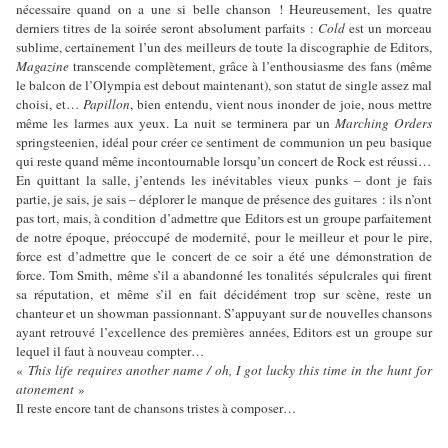
nécessaire quand on a une si belle chanson ! Heureusement, les quatre
derniers titres de la soirée seront absolument parfaits :
Cold
est un morceau
sublime, certainement l’un des meilleurs de toute la discographie de Editors,
Magazine
transcende complètement, grâce à l’enthousiasme des fans (même
le balcon de l’Olympia est debout maintenant), son statut de single assez mal
choisi, et…
Papillon
, bien entendu, vient nous inonder de joie, nous mettre
même les larmes aux yeux. La nuit se terminera par un
Marching Orders
springsteenien, idéal pour créer ce sentiment de communion un peu basique
qui reste quand même incontournable lorsqu’un concert de Rock est réussi…
En quittant la salle, j’entends les inévitables vieux punks – dont je fais
partie, je sais, je sais – déplorer le manque de présence des guitares : ils n’ont
pas tort, mais, à condition d’admettre que Editors est un groupe parfaitement
de notre époque, préoccupé de modernité, pour le meilleur et pour le pire,
force est d’admettre que le concert de ce soir a été une démonstration de
force. Tom Smith, même s’il a abandonné les tonalités sépulcrales qui firent
sa réputation, et même s’il en fait décidément trop sur scène, reste un
chanteur et un showman passionnant. S’appuyant sur de nouvelles chansons
ayant retrouvé l’excellence des premières années, Editors est un groupe sur
lequel il faut à nouveau compter…
«
This life requires another name / oh, I got lucky this time in the hunt for
atonement
»
Il reste encore tant de chansons tristes à composer…