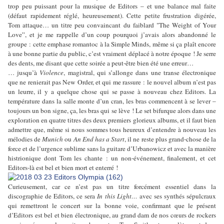
trop peu puissant pour la musique de Editors – et une balance mal faite
(défaut rapidement réglé, heureusement). Cette petite frustration digérée,
Tom attaque… un titre peu convaincant du faiblard "The Weight of Your
Love”, et je me rappelle d’un coup pourquoi j’avais alors abandonné le
groupe : cette emphase romantoc à la Simple Minds, même si ça plaît encore
à une bonne partie du public, c’est vraiment déplacé à notre époque ! Je serre
des dents, me disant que cette soirée a peut-être bien été une erreur…
… jusqu’à
Violence
, magistral, qui s’allonge dans une transe électronique
que ne renierait pas New Order, et qui me rassure : le nouvel album n’est pas
un leurre, il y a quelque chose qui se passe à nouveau chez Editors. La
température dans la salle monte d’un cran, les bras commencent à se lever –
toujours un bon signe, ça, les bras qui se lève ! Le set bifurque alors dans une
exploration en quatre titres des deux premiers glorieux albums, et il faut bien
admettre que, même si nous sommes tous heureux d’entendre à nouveau les
mélodies de
Munich
ou
An End has a Start
, il ne reste plus grand-chose de la
force et de l’urgence sublime sans la guitare d’Urbanowicz et avec la manière
histrionique dont Tom les chante : un non-événement, finalement, et cet
Editors-là est bel et bien mort et enterré !
Curieusement, car ce n’est pas un titre forcément essentiel dans la
discographie de Editors, ce sera
In this Light…
avec ses synthés sépulcraux
qui remettront le concert sur la bonne voie, confirmant que le présent
d’Editors est bel et bien électronique, au grand dam de nos cœurs de rockers