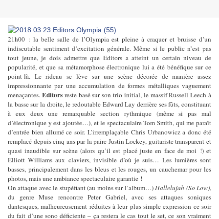
21h00 : la belle salle de l’Olympia est pleine à craquer et bruisse d’un
indiscutable sentiment d’excitation générale. Même si le public n’est pas
tout jeune, je dois admettre que Editors a atteint un certain niveau de
popularité, et que sa métamorphose électronique lui a été bénéfique sur ce
point-là. Le rideau se lève sur une scène décorée de manière assez
impressionnante par une accumulation de formes métalliques vaguement
Editors
menaçantes.
reste basé sur son trio initial, le massif Russell Leech à
la basse sur la droite, le redoutable Edward Lay derrière ses fûts, constituant
à eux deux une remarquable section rythmique (même si pas mal
d’électronique y est ajoutée…), et le spectaculaire Tom Smith, qui me paraît
d’entrée bien allumé ce soir. L’irremplaçable Chris Urbanowicz a donc été
remplacé depuis cinq ans par la paire Justin Lockey, guitariste transparent et
quasi inaudible sur scène (alors qu’il est placé juste en face de moi !) et
Elliott Williams aux claviers, invisible d’où je suis… Les lumières sont
basses, principalement dans les bleus et les rouges, un cauchemar pour les
photos, mais une ambiance spectaculaire garantie !
On attaque avec le stupéfiant (au moins sur l’album…)
Hallelujah (So Low)
,
du genre Muse rencontre Peter Gabriel, avec ses attaques soniques
dantesques, malheureusement réduites à leur plus simple expression ce soir
du fait d’une sono déficiente – ça restera le cas tout le set, ce son vraiment