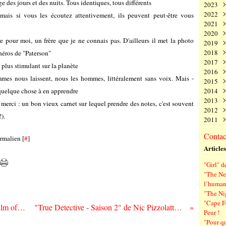
ge des jours et des nuits. Tous identiques, tous différents
2023
Juin
Nov
Déc
2022
Mai
Oct
Nov
Déc
, mais si vous les écoutez attentivement, ils peuvent peut-être vous
2021
Avri
Sep
Oct
Nov
Déc
2020
Mar
Aoû
Sep
Oct
Nov
Déc
 pour moi, un frère que je ne connais pas. D'ailleurs il met la photo
2019
Févr
Juil
Aoû
Sep
Oct
Nov
Déc
2018
Janv
Juin
Juil
Aoû
Sep
Oct
Nov
Déc
 héros de "Paterson"
2017
Mai
Juin
Juil
Aoû
Sep
Oct
Nov
Déc
 plus stimulant sur la planète
2016
Avri
Mai
Juin
Juil
Aoû
Sep
Oct
Nov
Déc
emmes nous laissent, nous les hommes, littéralement sans voix. Mais -
2015
Mar
Avri
Mai
Juin
Juil
Aoû
Sep
Oct
Nov
Déc
 quelque chose à en apprendre
2014
Févr
Mar
Avri
Mai
Juin
Juil
Aoû
Sep
Oct
Nov
Déc
2013
Janv
Févr
Mar
Avri
Mai
Juin
Juil
Aoû
Sep
Oct
Nov
Déc
 merci : un bon vieux carnet sur lequel prendre des notes, c'est souvent
2012
Janv
Févr
Mar
Avri
Mai
Juin
Juil
Aoû
Sep
Oct
Nov
Déc
!).
2011
Janv
Févr
Mar
Avri
Mai
Juin
Juil
Aoû
Sep
Oct
Nov
Déc
Janv
Févr
Mar
Avri
Mai
Juin
Juil
Aoû
Sep
Oct
Nov
Déc
Contact
rmalien [
#
]
Janv
Févr
Mar
Avri
Mai
Juin
Juil
Aoû
Sep
Oct
Nov
Articles
Janv
Févr
Mar
Avri
Mai
Juin
Juil
Aoû
Sep
Janv
Févr
Mar
Avri
Mai
Juin
Juil
Aoû
"Girl" d
Janv
Févr
Mar
Avri
Mai
Juin
Juil
"The Ne
Janv
Févr
Mar
Avri
Mai
Juin
l’human
Janv
Févr
Mar
Avri
Mai
"The Ni
Janv
Févr
Mar
Avri
"Cape F
Janv
Févr
Mar
"Phantom Thread" de P. T. Anderson : Film of Love and Hate
"True Detective - Saison 2" de Nic Pizzolatto : série noire...
Peur !
Janv
Févr
"Pour q
Janv