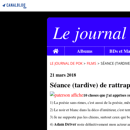
Le journal
Home
Albums
BDs et M
LE JOURNAL DE POK
>
FILMS
>
SÉANCE (TARDIVE
21 mars 2018
Séance (tardive) de rattr
10 choses que j'ai apprises (
1) La poésie sans rimes, c'est aussi de la poésie, mêm
2) Le noir et blanc dans la déco d'intérieur, c'est t
3) Je ne supporte pas les chiens, surtout ceux qui b
Adam Driver
4)
reste définitivement mon acteur am