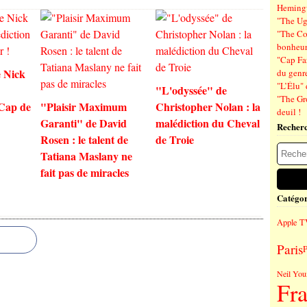
Hemin
"The Ug
"The Co
bonheu
"Cap Far
 Nick
du genre
"L’Élu" 
"L'odyssée" de
"The Gr
 Cap de
"Plaisir Maximum
Christopher Nolan : la
deuil !
Garanti" de David
malédiction du Cheval
Recher
Rosen : le talent de
de Troie
Tatiana Maslany ne
fait pas de miracles
Catégor
Apple T
Paris
Neil You
Fr