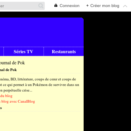
Connexion
+
Créer mon blog
Séries TV
Restaurants
nal de Pok
néma, BD, littérature, coups de cœur et coups de
out ce qui permet à un Pokémon de survivre dans un
 perpétuelle crise...
 du blog
n blog avec CanalBlog
s
t
(6)
let
embre
(24)
(23)