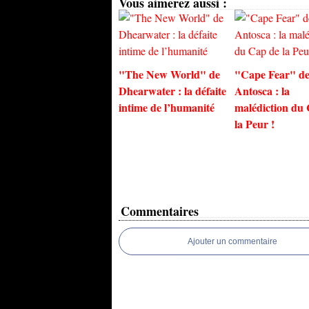
Vous aimerez aussi :
"The New World" de
"Cape Fear" de
Dhearwater : la défaite
Antosca : la
intime de l’humanité
malédiction du
la Peur !
Commentaires
Ajouter un commentaire