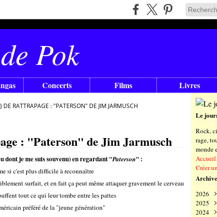
 de Pok
angas
Concerts
Films
Livres
) DE RATTRAPAGE : "PATERSON" DE JIM JARMUSCH
Le jour
Rock, ci
apage : "Paterson" de Jim Jarmusch
rage, t
monde en
ou dont je me suis souvenu) en regardant "
" :
Accueil
Paterson
Créer u
e si c'est plus difficile à reconnaître
Archive
erriblement surfait, et en fait ça peut même attaquer gravement le cerveau
2026
ouffent tout ce qui leur tombe entre les pattes
2025
Aoû
éricain préféré de la "jeune génération"
2024
Juil
Déc