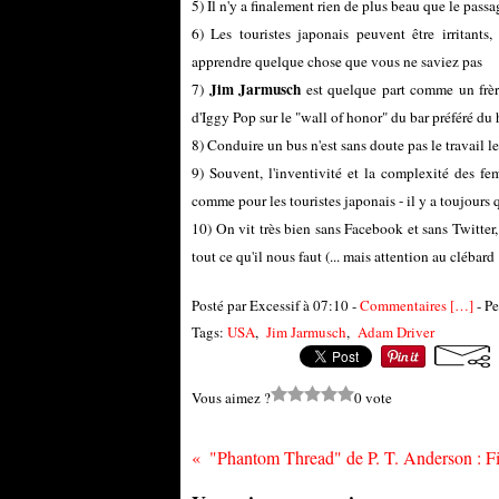
5) Il n'y a finalement rien de plus beau que le passa
6) Les touristes japonais peuvent être irritants
apprendre quelque chose que vous ne saviez pas
Jim Jarmusch
7)
est quelque part comme un frère
d'Iggy Pop sur le "wall of honor" du bar préféré du
8) Conduire un bus n'est sans doute pas le travail le
9) Souvent, l'inventivité et la complexité des f
comme pour les touristes japonais - il y a toujours
10) On vit très bien sans Facebook et sans Twitter,
tout ce qu'il nous faut (... mais attention au clébard 
Posté par Excessif à 07:10 -
Commentaires [
…
]
- Pe
Tags:
USA
,
Jim Jarmusch
,
Adam Driver
Vous aimez ?
0 vote