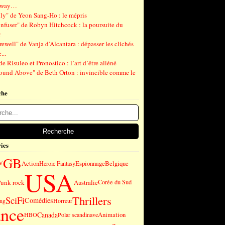
gway…
ly" de Yeon Sang-Ho : le mépris
nfuser" de Robyn Hitchcock : la poursuite du
r
ewell" de Vanja d'Alcantara : dépasser les clichés
...
de Risuleo et Pronostico : l’art d’être aliéné
ound Above" de Beth Orton : invincible comme le
che
ies
GB
V
Action
Espionnage
Belgique
Heroic Fantasy
USA
Punk rock
Australie
Corée du Sud
Thrillers
SciFi
Comédies
ng
Horreur
ance
Canada
Animation
HBO
Polar scandinave