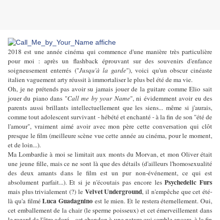
2018 est une année cinéma qui commence d'une manière très particulière
pour moi : après un flashback éprouvant sur des souvenirs d'enfance
soigneusement enterrés ("
Jusqu'à la garde
"), voici qu'un obscur cinéaste
italien vaguement arty réussit à immortaliser le plus bel été de ma vie.
Oh, je ne prétends pas avoir su jamais jouer de la guitare comme Elio sait
jouer du piano dans "
Call me by your Name
", ni évidemment avoir eu des
parents aussi brillants intellectuellement que les siens... même si j'aurais,
comme tout adolescent survivant - hébété et enchanté - à la fin de son "été de
l'amour", vraiment aimé avoir avec mon père cette conversation qui clôt
presque le film (meilleure scène vue cette année au cinéma, pour le moment,
et de loin...).
Ma Lombardie à moi se limitait aux monts du Morvan, et mon Oliver était
une jeune fille, mais ce ne sont là que des détails (d'ailleurs l'homosexualité
des deux amants dans le film est un pur non-événement, ce qui est
Psychedelic Furs
absolument parfait...). Et si je n'écoutais pas encore les
Velvet Underground
mais plus trivialement (?) le
, il n'empêche que cet été-
Luca Guadagnino
là qu'a filmé
est le mien. Et le restera éternellement. Oui,
cet emballement de la chair (le sperme poisseux) et cet émerveillement dans
le regard de l'être adoré... cet abandon à une nature qui semble encore, à la fin