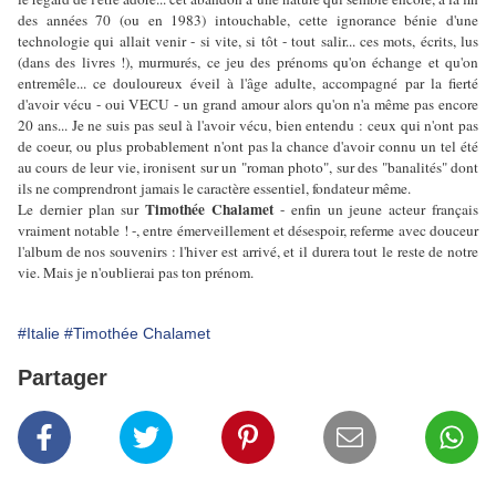
des années 70 (ou en 1983) intouchable, cette ignorance bénie d'une
technologie qui allait venir - si vite, si tôt - tout salir... ces mots, écrits, lus
(dans des livres !), murmurés, ce jeu des prénoms qu'on échange et qu'on
entremêle... ce douloureux éveil à l'âge adulte, accompagné par la fierté
d'avoir vécu - oui VECU - un grand amour alors qu'on n'a même pas encore
20 ans... Je ne suis pas seul à l'avoir vécu, bien entendu : ceux qui n'ont pas
de coeur, ou plus probablement n'ont pas la chance d'avoir connu un tel été
au cours de leur vie, ironisent sur un "roman photo", sur des "banalités" dont
ils ne comprendront jamais le caractère essentiel, fondateur même.
Timothée Chalamet
Le dernier plan sur
- enfin un jeune acteur français
vraiment notable ! -, entre émerveillement et désespoir, referme avec douceur
l'album de nos souvenirs : l'hiver est arrivé, et il durera tout le reste de notre
vie. Mais je n'oublierai pas ton prénom.
#Italie
#Timothée Chalamet
Partager