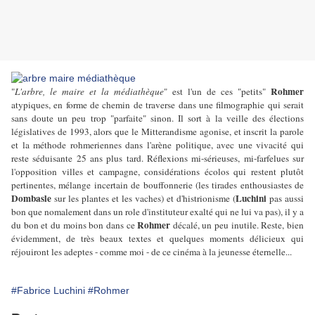
Rohmer
"
L'arbre, le maire et la médiathèque
" est l'un de ces "petits"
atypiques, en forme de chemin de traverse dans une filmographie qui serait
sans doute un peu trop "parfaite" sinon. Il sort à la veille des élections
législatives de 1993, alors que le Mitterandisme agonise, et inscrit la parole
et la méthode rohmeriennes dans l'arène politique, avec une vivacité qui
reste séduisante 25 ans plus tard. Réflexions mi-sérieuses, mi-farfelues sur
l'opposition villes et campagne, considérations écolos qui restent plutôt
pertinentes, mélange incertain de bouffonnerie (les tirades enthousiastes de
Dombasle
Luchini
sur les plantes et les vaches) et d'histrionisme (
pas aussi
bon que nomalement dans un role d'instituteur exalté qui ne lui va pas), il y a
Rohmer
du bon et du moins bon dans ce
décalé, un peu inutile. Reste, bien
évidemment, de très beaux textes et quelques moments délicieux qui
réjouiront les adeptes - comme moi - de ce cinéma à la jeunesse éternelle...
#Fabrice Luchini
#Rohmer