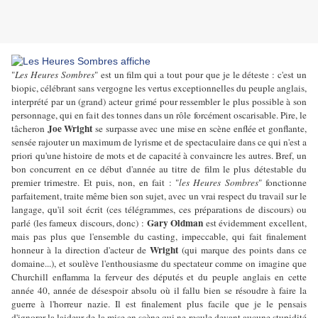
"
Les Heures Sombres
" est un film qui a tout pour que je le déteste : c'est un
biopic, célébrant sans vergogne les vertus exceptionnelles du peuple anglais,
interprété par un (grand) acteur grimé pour ressembler le plus possible à son
personnage, qui en fait des tonnes dans un rôle forcément oscarisable. Pire, le
Joe Wright
tâcheron
se surpasse avec une mise en scène enflée et gonflante,
sensée rajouter un maximum de lyrisme et de spectaculaire dans ce qui n'est a
priori qu'une histoire de mots et de capacité à convaincre les autres. Bref, un
bon concurrent en ce début d'année au titre de film le plus détestable du
premier trimestre. Et puis, non, en fait : "
les Heures Sombres
" fonctionne
parfaitement, traite même bien son sujet, avec un vrai respect du travail sur le
langage, qu'il soit écrit (ces télégrammes, ces préparations de discours) ou
Gary Oldman
parlé (les fameux discours, donc) :
est évidemment excellent,
mais pas plus que l'ensemble du casting, impeccable, qui fait finalement
Wright
honneur à la direction d'acteur de
(qui marque des points dans ce
domaine...), et soulève l'enthousiasme du spectateur comme on imagine que
Churchill enflamma la ferveur des députés et du peuple anglais en cette
année 40, année de désespoir absolu où il fallu bien se résoudre à faire la
guerre à l'horreur nazie. Il est finalement plus facile que je le pensais
d'ignorer la laideur de la mise en scène qui ne recule devant aucune stupidité