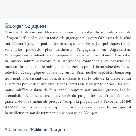
Nous voilà devant un dilemme au moment d'évaluer la seconde saison de
"
Borgen
" : d'un côté, on est tentés de juger que plusieurs faiblesses de la série
ont été corrigées, en particulier parce que certains sujets politiques traités
sont plus profonds, plus pertinents (l'engagement en Afghanistan,
l'ambigüité entre intérêts économiques et idéalisme humanitaire). D'un autre,
la saison souffre d'encore plus d'épisodes ronronnants et consensuels,
brossant littéralement le public dans le sens du poil, à la manière des shows
télévisés démagogiques du monde entier. Sans réelles aspérités, beaucoup
trop gentil, ressassant des poncifs inoffensifs sur le rôle de la presse et sur
l'usure du pouvoir et des idéaux sans jamais en faire grand chose, "
Borgen
"
nous indiffère à force de faire appel toujours aux mêmes grosses ficelles
scénaristiques, et se sauve in extremis du purgatoire des séries médiocres
Pilou
grâce à de bons moments presque "soap", la plupart dûs à l'excellent
Asbaek
et son personnage de spin doctor à la fois enfantin et torturé, qui est
la meilleure raison de terminer le visionnage de "
Borgen
".
#Danemark
#Politique
#Borgen