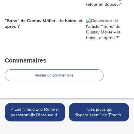
"Sons" de Gustav Möller – la haine, et
après ?
Commentaires
Ajouter un commentaire
< Les films d'Eric Rohmer
"Ces jours qui
passeront-ils l'épreuve du
disparaissent" de Timothé
temps ? "Les Nuits de la
Le Boucher : Mind Games >
Pleine Lune" (1984)