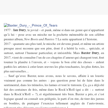
Ian Dury
1977 :
, le jovial – et punk, même si dans un genre qui n’appartient
qu’à lui – pose avec un mioche sur la pochette mémorable de son célèbre
premier album,
New Boots and Panties
!! La suite appartient à l’histoire.
2017 : quarante ans plus tard, le mioche est devenu grand, et même un artiste
presque aussi reconnu que son père, dont il a hérité la voix… spéciale, et
Baxter Dury
surtout, surtout l’humour particulier, et irrésistible. Mais
, en
2017, vient de connaître l’un de ces chagrins d’amour qui changent tout, font
tourner la planète à l’envers, et – voyons le bon côté des choses – aident
parfois les artistes à créer leurs œuvres les plus touchantes, les plus fortes, les
plus universelles…
… Sauf qu’avec Baxter, nous avons, nous le savons, affaire à un loustic
vraiment pas comme les autres : pas question pour lui de faire dans le
sentimental, dans les trémolos, les larmes et tout le tintouin. Ça, ça a déjà été
fait des centaines de fois, même dans le Rock’n’Roll (qui a dit : « surtout
dans le Rock’n’Roll » ?), et régulièrement très bien. Baxter a pris, et c’est
logique quand on connaît son pédigrée, le parti d’en rire, de tirer des jurons
en bordées, de pratiquer l’exercice tellement anglais de l’auto-ironie,
tellement plus élégante que l’autocomplaisance !