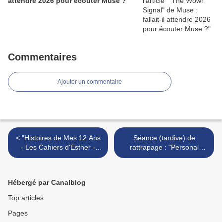
attendre 2026 pour écouter Muse ?
Commentaires
Ajouter un commentaire
< "Histoires de Mes 12 Ans
Séance (tardive) de
- Les Cahiers d'Esther -
rattrapage : "Personal
Tome 3" : dans la peau
Shopper" d'Olivier Assayas
d'une collégienne...
>
Hébergé par Canalblog
Top articles
Pages