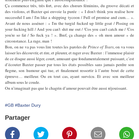
Ça commence très, très fort, avec des chœurs féminins, du groove décati et
des violons, et Baxter qui envoie la purée : « I don't think you realise how
successful I am / I'm like a shipping tycoon / Full of promise and cum… ».
Avant de nous asséner : « I'm the turgid fucked up little goat / Pissing on
your fucking hill / And you can't shit me out / 'Cos you can't catch me / 'Cos
you're so fat / So fuck ya ! ». Bref, ça change des « oh mon amour » de
circonstance. La rage, man !
Bon, on ne va pas vous lire toutes les paroles de
Prince of Tears
, on va vous
laisser les découvrir, et rire, et pleurer, et rager avec Baxter : l’immense plaisir
de ce disque aussi léger, court, amusant que fondamentalement puissant, c’est
d’écouter Baxter passer par tous les états possibles sans jamais perdre son
flegme, son humour qui tue, et finalement ressortir à l’autre bout de cette
épreuve… meilleur. Ou en tout cas, ayant survécu. Et avec son meilleur
album sous le coude.
On n’imaginait pas que le chagrin d’amour pouvait être aussi réjouissant.
#GB
#Baxter Dury
Partager