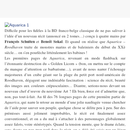
Difficile pour les fidèles à la BD franco-belge classique de ne pas saliver à
l’idée d’un nouveau récit (annoncé en 2 tomes…) conçu à quatre mains par
François Schuiten
Benoît Sokal
et
. Et quand on réalise que
Aquarica –
Roodhaven
traite de monstres marins et de baleiniers du début du XXè
siècle… on s’en pourlèche littéralement les babines !
Les premières pages de
Aquarica
, revenant en mode flashback sur
l’étonnante destruction du « Golden Licorn » (bon, on mettra sur le compte
du manque d’attention ce barbarisme…), avant de nous narrer l’échouage
majestueux d’un crabe géant sur la plage du petit port nord-américain de
Roodhaven, dégagent une indéniable fascination : science du récit, beauté
des images aux couleurs crépusculaires… Diantre, serions-nous devant un
nouveau chef d’œuvre du neuvième Art ? Eh bien, force est d’admettre que,
non, pas tout-à-fait. Au fil des 76 longues pages de cette première partie de
Aquarica
, qui narre le retour au monde d’une jolie naufragée venue chercher
de l’aide pour sauver son peuple, quelque chose se délite peu à peu. Sur des
prémisses aussi joliment improbables, le récit est finalement assez
conventionnel, et on a du mal à s’attacher à des personnages globalement
assez falots, voire stéréotypés. Quand la tension monte, que le drame éclate,
sans doute un peu trop tard dans le récit, on a déjà été saisis par un léger