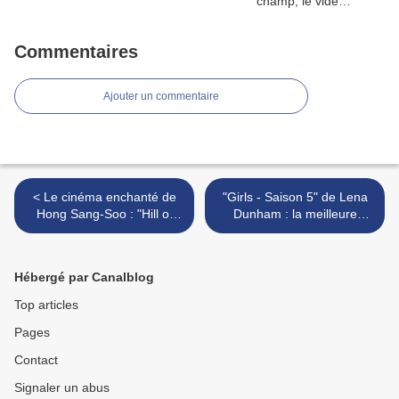
Commentaires
Ajouter un commentaire
< Le cinéma enchanté de
"Girls - Saison 5" de Lena
Hong Sang-Soo : "Hill of
Dunham : la meilleure
Freedom" (2015)
saison ? >
Hébergé par Canalblog
Top articles
Pages
Contact
Signaler un abus