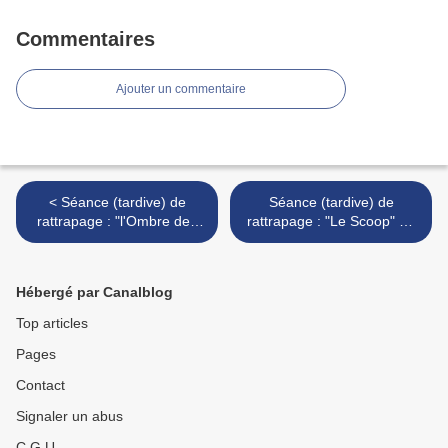
Commentaires
Ajouter un commentaire
< Séance (tardive) de
Séance (tardive) de
rattrapage : "l'Ombre des
rattrapage : "Le Scoop" de
Femmes" de Philippe
Deok Noh >
Garrel
Hébergé par Canalblog
Top articles
Pages
Contact
Signaler un abus
C.G.U.