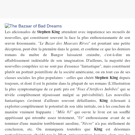
Stephen King
Les aficionados de
attendent avec impatience ses recueils de
nouvelles, qui constituent souvent la face la plus enthousiasmante de son
œuvre foisonnante. "
Le Bazar des Mauvais Rêves
" est pourtant une petite
déception, peut-être la première dans le genre, et confirme ce que les derniers
romans du maître de Bangor laissaient craindre, c'est-à-dire un
affaiblissement indéniable de son imagination. D'ailleurs, la majorité des
nouvelles compilées ici ne sont pas d'essence "fantastique", mais constituent
plutôt un portrait pointilliste de la société américaine, ou en tout cas de ses
Stephen King
classes sociales les plus populaires - celles que chérit
depuis
toujours, et dont il est le peintre dans la plupart de ses romans (L'illustration
la plus symptomatique de ce parti pris est "
Feux d'Artifices Imbibés
" qui se
révèle complètement réjouissant malgré sa prévisibilité). Les nouvelles
King
fantastiques s'avèrent d'ailleurs souvent défaillantes,
échouant à
exploiter complètement le potentiel de son idée initiale, ou à les conclure de
manière vraiment frappante : "
Mile 81
" qui ouvre le livre est un soufflé
appétissant qui retombe assez tristement, "
Ur
" enthousiasme avant de se
terminer d'une manière terriblement anodine, "
Nécro
" n'a pas réellement de
King
conclusion, etc. On remarquera toutefois que
est désormais
particulièrement obsédé par la Mort, préoccupation logique alors que les