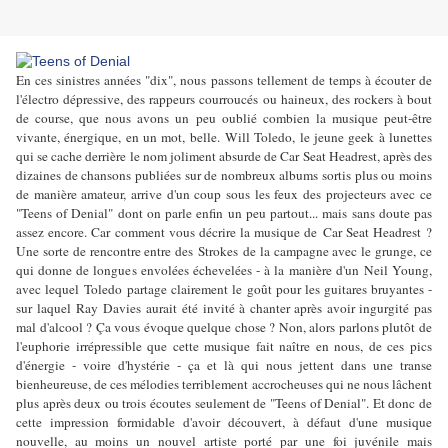
En ces sinistres années "dix", nous passons tellement de temps à écouter de
l'électro dépressive, des rappeurs courroucés ou haineux, des rockers à bout
de course, que nous avons un peu oublié combien la musique peut-être
vivante, énergique, en un mot, belle.
Will Toledo
, le jeune geek à lunettes
qui se cache derrière le nom joliment absurde de Car Seat Headrest, après des
dizaines de chansons publiées sur de nombreux albums sortis plus ou moins
de manière amateur, arrive d'un coup sous les feux des projecteurs avec ce
"Teens of Denial" dont on parle enfin un peu partout... mais sans doute pas
assez encore. Car comment vous décrire la musique de
Car Seat Headrest
?
Une sorte de rencontre entre des
Strokes
de la campagne avec le grunge, ce
qui donne de longues envolées échevelées - à la manière d'un
Neil Young
,
avec lequel
Toledo
partage clairement le goût pour les guitares bruyantes -
sur laquel
Ray Davies
aurait été invité à chanter après avoir ingurgité pas
mal d'alcool ? Ça vous évoque quelque chose ? Non, alors parlons plutôt de
l'euphorie irrépressible que cette musique fait naître en nous, de ces pics
d'énergie - voire d'hystérie - ça et là qui nous jettent dans une transe
bienheureuse, de ces mélodies terriblement accrocheuses qui ne nous lâchent
plus après deux ou trois écoutes seulement de "Teens of Denial". Et donc de
cette impression formidable d'avoir découvert, à défaut d'une musique
nouvelle, au moins un nouvel artiste porté par une foi juvénile mais