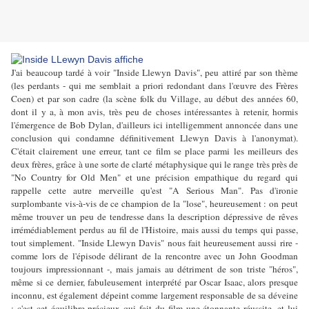
J'ai beaucoup tardé à voir "Inside Llewyn Davis", peu attiré par son thème
(les perdants - qui me semblait a priori redondant dans l'œuvre des Frères
Coen) et par son cadre (la scène folk du Village, au début des années 60,
dont il y a, à mon avis, très peu de choses intéressantes à retenir, hormis
l'émergence de Bob Dylan, d'ailleurs ici intelligemment annoncée dans une
conclusion qui condamne définitivement Llewyn Davis à l'anonymat).
C'était clairement une erreur, tant ce film se place parmi les meilleurs des
deux frères, grâce à une sorte de clarté métaphysique qui le range très près de
"No Country for Old Men" et une précision empathique du regard qui
rappelle cette autre merveille qu'est "A Serious Man". Pas d'ironie
surplombante vis-à-vis de ce champion de la "lose", heureusement : on peut
même trouver un peu de tendresse dans la description dépressive de rêves
irrémédiablement perdus au fil de l'Histoire, mais aussi du temps qui passe,
tout simplement. "Inside Llewyn Davis" nous fait heureusement aussi rire -
comme lors de l'épisode délirant de la rencontre avec un John Goodman
toujours impressionnant -, mais jamais au détriment de son triste "héros",
même si ce dernier, fabuleusement interprété par Oscar Isaac, alors presque
inconnu, est également dépeint comme largement responsable de sa déveine
: c'est cet équilibre précieux qui fait du film une étonnante réussite, et lui