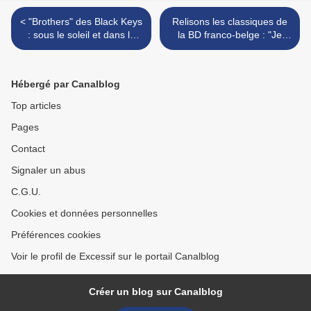
< "Brothers" des Black Keys
Relisons les classiques de
: sous le soleil et dans la
la BD franco-belge : "Je
boue...
suis Légion T2 : Vlad"
(2006) de Nury et
Cassaday >
Hébergé par Canalblog
Top articles
Pages
Contact
Signaler un abus
C.G.U.
Cookies et données personnelles
Préférences cookies
Voir le profil de Excessif sur le portail Canalblog
Créer un blog sur Canalblog