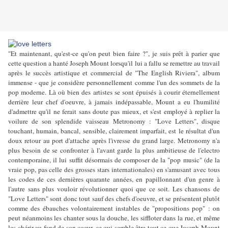
"Et maintenant, qu'est-ce qu'on peut bien faire ?", je suis prêt à parier que
cette question a hanté Joseph Mount lorsqu'il lui a fallu se remettre au travail
après le succès artistique et commercial de "The English Riviera", album
immense - que je considère personnellement comme l'un des sommets de la
pop moderne. Là où bien des artistes se sont épuisés à courir éternellement
derrière leur chef d'oeuvre, à jamais indépassable, Mount a eu l'humilité
d'admettre qu'il ne ferait sans doute pas mieux, et s'est employé à replier la
voilure de son splendide vaisseau Metronomy : "Love Letters", disque
touchant, humain, bancal, sensible, clairement imparfait, est le résultat d'un
doux retour au port d'attache après l'ivresse du grand large. Metronomy n'a
plus besoin de se confronter à l'avant garde la plus ambitieuse de l'electro
contemporaine, il lui suffit désormais de composer de la "pop music" (de la
vraie pop, pas celle des grosses stars internationales) en s'amusant avec tous
les codes de ces dernières quarante années, en papillonnant d'un genre à
l'autre sans plus vouloir révolutionner quoi que ce soit. Les chansons de
"Love Letters" sont donc tout sauf des chefs d'oeuvre, et se présentent plutôt
comme des ébauches volontairement instables de "propositions pop" : on
peut néanmoins les chanter sous la douche, les siffloter dans la rue, et même
les chérir au fond de son coeur, ce qui semble être tout ce que Joseph Mount