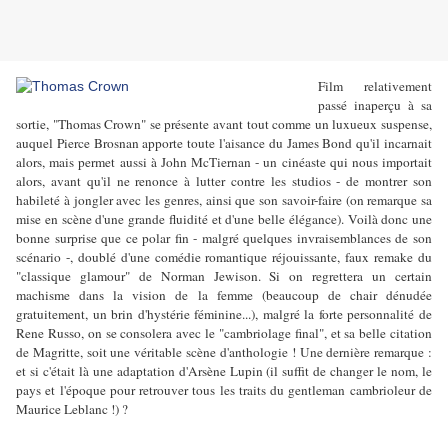
Film relativement
passé inaperçu à sa
sortie, "Thomas Crown" se présente avant tout comme un luxueux suspense,
auquel Pierce Brosnan apporte toute l'aisance du James Bond qu'il incarnait
alors, mais permet aussi à John McTiernan - un cinéaste qui nous importait
alors, avant qu'il ne renonce à lutter contre les studios - de montrer son
habileté à jongler avec les genres, ainsi que son savoir-faire (on remarque sa
mise en scène d'une grande fluidité et d'une belle élégance). Voilà donc une
bonne surprise que ce polar fin - malgré quelques invraisemblances de son
scénario -, doublé d'une comédie romantique réjouissante, faux remake du
"classique glamour" de Norman Jewison. Si on regrettera un certain
machisme dans la vision de la femme (beaucoup de chair dénudée
gratuitement, un brin d'hystérie féminine...), malgré la forte personnalité de
Rene Russo, on se consolera avec le "cambriolage final", et sa belle citation
de Magritte, soit une véritable scène d'anthologie ! Une dernière remarque :
et si c'était là une adaptation d'Arsène Lupin (il suffit de changer le nom, le
pays et l'époque pour retrouver tous les traits du gentleman cambrioleur de
Maurice Leblanc !) ?