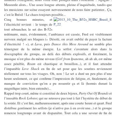
Meeeerde alors... Une assez longue attente, pleine d’inquiétude, tandis que
les musiciens sur scène essayent nerveusement de nous faire patienter... Ça,
c’est le Brésil ! Le chaos toujours possible...
Cinq bonnes minutes, et
l’électricité revient : le temps de
tout rebrancher, le set des B-52s
redémarre, mais, évidemment, l’ambiance est cassée, Fred est visiblement
nerveux malgré ses blaques (« Désolé, on avait oublié de payer la facture
d’électricité ! »), et
Lava
, puis
Dance this Mess Around
ne semble plus
témoigner de la même énergie. La setlist s’aventure alors dans la
discographie du groupe, au delà des débuts explosifs, et forcément, la
musique n’est plus du même niveau (
Girl from Ipanema
, ah ah ah, est même
assez pénible,
Roam
est chaotique et brouillon...), et il faut attendre
l’imparable
Love Shack
en fin de set pour que les sourires reviennent
réellement sur tous les visages. Oh, non ! Le set a duré un peu plus d’une
heure seulement, ce qui confirme l’impression de fatigue, et, finalement, de
manque de conviction qu’on a pu ressentir ça et là (hormis durant la
magnifique intro, bien entendu)...
Rappel trop court, même si constitué de deux bijoux,
Party Out Of Bounds
et
l’inusable
Rock Lobster,
qui ne retrouve pas tout à fait l’hystérie du début de
la soirée. Et c’est fini, malheureusement, après une courte heure et quart. Fred
distribue gentiment les setlists (je n’arrive pas à en avoir une...) et le groupe
remercie longtemps avant de disparaître. Tout cela a une saveur de fin de