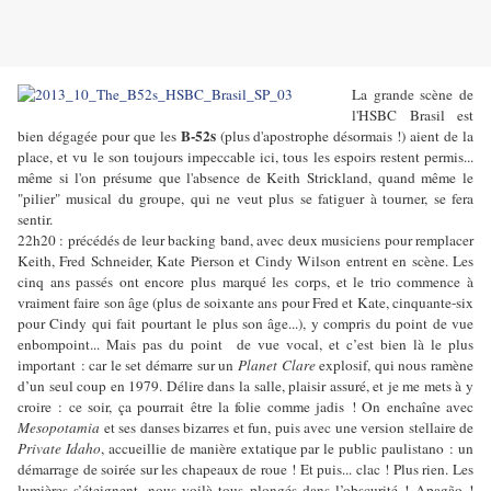
La grande scène de
l'HSBC Brasil est
B-52s
bien dégagée pour que les
(plus d'apostrophe désormais !) aient de la
place, et vu le son toujours impeccable ici, tous les espoirs restent permis...
même si l'on présume que l'absence de Keith Strickland, quand même le
"pilier" musical du groupe, qui ne veut plus se fatiguer à tourner, se fera
sentir.
22h20 : précédés de leur backing band, avec deux musiciens pour remplacer
Keith, Fred Schneider, Kate Pierson et Cindy Wilson entrent en scène. Les
cinq ans passés ont encore plus marqué les corps, et le trio commence à
vraiment faire son âge (plus de soixante ans pour Fred et Kate, cinquante-six
pour Cindy qui fait pourtant le plus son âge...), y compris du point de vue
enbompoint... Mais pas du point de vue vocal, et c’est bien là le plus
important : car le set démarre sur un
Planet Clare
explosif, qui nous ramène
d’un seul coup en 1979. Délire dans la salle, plaisir assuré, et je me mets à y
croire : ce soir, ça pourrait être la folie comme jadis ! On enchaîne avec
Mesopotamia
et ses danses bizarres et fun, puis avec une version stellaire de
Private Idaho
, accueillie de manière extatique par le public paulistano : un
démarrage de soirée sur les chapeaux de roue ! Et puis... clac ! Plus rien. Les
lumières s’éteignent, nous voilà tous plongés dans l’obscurité ! Apagão !