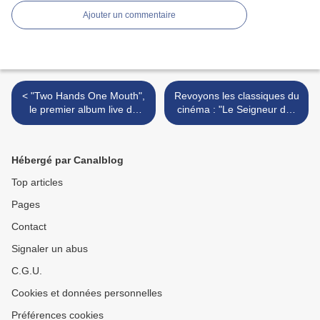
Ajouter un commentaire
< "Two Hands One Mouth",
Revoyons les classiques du
le premier album live de
cinéma : "Le Seigneur des
Sparks !
Anneaux" de Peter Jackson
(2001 - 2003) >
Hébergé par Canalblog
Top articles
Pages
Contact
Signaler un abus
C.G.U.
Cookies et données personnelles
Préférences cookies