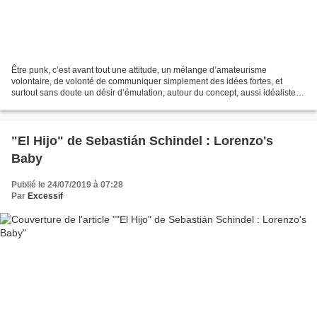
Être punk, c’est avant tout une attitude, un mélange d’amateurisme
volontaire, de volonté de communiquer simplement des idées fortes, et
surtout sans doute un désir d’émulation, autour du concept, aussi idéaliste
que légèrement mensonger : « tout le monde...
"El Hijo" de Sebastián Schindel : Lorenzo's
Baby
Publié le 24/07/2019 à 07:28
Par
Excessif