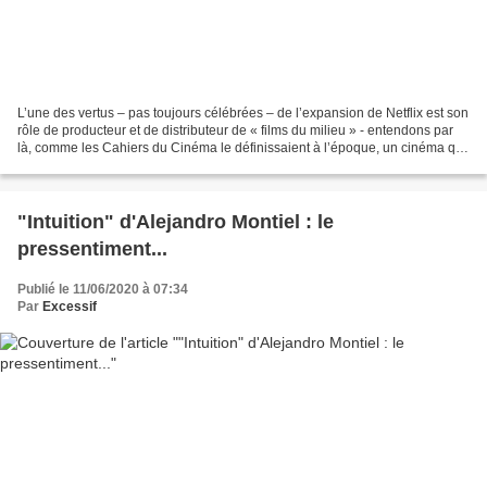
L’une des vertus – pas toujours célébrées – de l’expansion de Netflix est son
rôle de producteur et de distributeur de « films du milieu » - entendons par
là, comme les Cahiers du Cinéma le définissaient à l’époque, un cinéma qui
ne soit ni purement d’auteur,...
"Intuition" d'Alejandro Montiel : le
pressentiment...
Publié le 11/06/2020 à 07:34
Par
Excessif