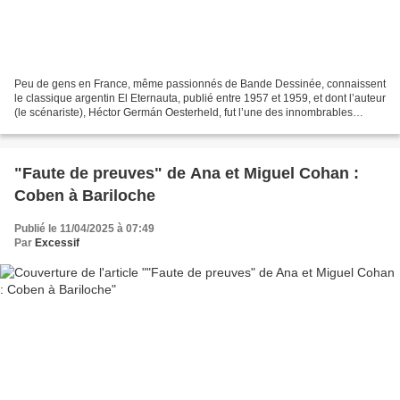
Peu de gens en France, même passionnés de Bande Dessinée, connaissent
le classique argentin El Eternauta, publié entre 1957 et 1959, et dont l’auteur
(le scénariste), Héctor Germán Oesterheld, fut l’une des innombrables
victimes de la dictature militaire...
"Faute de preuves" de Ana et Miguel Cohan :
Coben à Bariloche
Publié le 11/04/2025 à 07:49
Par
Excessif