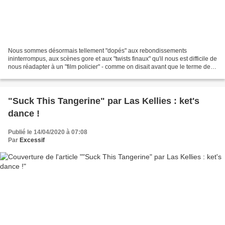
Nous sommes désormais tellement "dopés" aux rebondissements
ininterrompus, aux scènes gore et aux "twists finaux" qu'il nous est difficile de
nous réadapter à un "film policier" - comme on disait avant que le terme de
thriller ne s'impose, confirmant...
"Suck This Tangerine" par Las Kellies : ket's
dance !
Publié le 14/04/2020 à 07:08
Par
Excessif