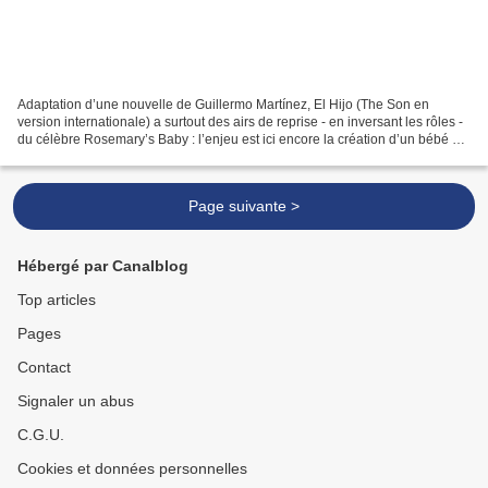
Adaptation d’une nouvelle de Guillermo Martínez, El Hijo (The Son en
version internationale) a surtout des airs de reprise - en inversant les rôles -
du célèbre Rosemary’s Baby : l’enjeu est ici encore la création d’un bébé «
parfait » du point de vue...
Page suivante >
Hébergé par Canalblog
Top articles
Pages
Contact
Signaler un abus
C.G.U.
Cookies et données personnelles