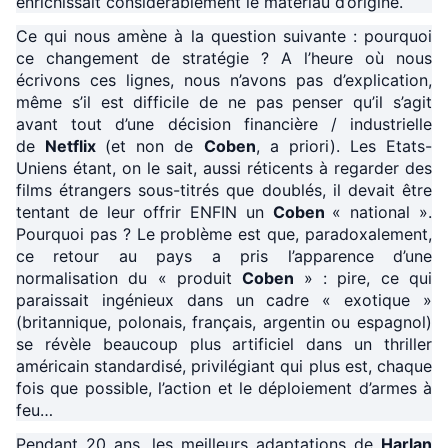
enrichissait considérablement le matériau d’origine.
Ce qui nous amène à la question suivante : pourquoi
ce changement de stratégie ? A l’heure où nous
écrivons ces lignes, nous n’avons pas d’explication,
même s’il est difficile de ne pas penser qu’il s’agit
avant tout d’une décision financière / industrielle
de
Netflix
(et non de
Coben
, a priori). Les Etats-
Uniens étant, on le sait, aussi réticents à regarder des
films étrangers sous-titrés que doublés, il devait être
tentant de leur offrir ENFIN un
Coben
« national ».
Pourquoi pas ? Le problème est que, paradoxalement,
ce retour au pays a pris l’apparence d’une
normalisation du « produit
Coben
» : pire, ce qui
paraissait ingénieux dans un cadre « exotique »
(britannique, polonais, français, argentin ou espagnol)
se révèle beaucoup plus artificiel dans un thriller
américain standardisé, privilégiant qui plus est, chaque
fois que possible, l’action et le déploiement d’armes à
feu…
Pendant 20 ans, les meilleurs adaptations de
Harlan