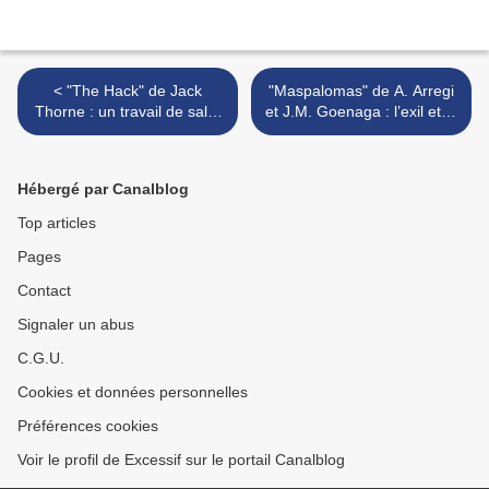
< "The Hack" de Jack
"Maspalomas" de A. Arregi
Thorne : un travail de salut
et J.M. Goenaga : l’exil et le
public
royaume >
Hébergé par Canalblog
Top articles
Pages
Contact
Signaler un abus
C.G.U.
Cookies et données personnelles
Préférences cookies
Voir le profil de Excessif sur le portail Canalblog