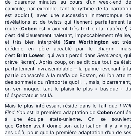
de quarante minutes au cours d’un week-end de
canicule, par exemple, tant le rythme de la narration
est addictif, avec une succession ininterrompue de
révélations et de twists qui tiennent parfaitement la
route (
Coben
est vraiment très fort en la matière !) :
c’est délicieusement haletant, impeccablement réalisé,
et très bien interprété (
Sam Worthington
est très
crédible en père accablé par le chagrin, mais
c’est
Britt Lower
, qui avait percé dans
Severance
, qui
crève l’écran). Après coup, on se dit que tout ça était
parfaitement invraisemblable – la palme revenant à la
partie consacrée à la mafia de Boston, où l’on atteint
des sommets du n’importe quoi ! -, mais, bizarrement,
on s’en moque, tant le plaisir le plus « basique » du
téléspectateur est là.
Mais le plus intéressant réside dans le fait que
I Will
Find You
est la première adaptation de
Coben
confiée
à une équipe états-unienne. On se souvient
que
Coben
avait donné son autorisation, il y a vingt
ans déjà, pour que la première adaptation d’un de ses