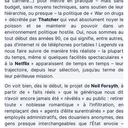
sa carrière…) pour mettre en pratique – mais sans
budget, sans moyens techniques, sans soutien de leur
hiérarchie, ou presque – la politique de « War on drugs
» décrétée par
Thatcher
qui veut absolument noyer le
poisson et se maintenir au pouvoir dans un
environnement politique hostile. Oui, nous sommes au
tout début des années 90, ce qui signifie, entre autres,
pas d’internet ni de téléphones portables !
Legends
va
nous faire suivre de manière très réaliste – la plupart
du temps, même si quelques facilités spectaculaires «
à la
Netflix
» apparaissent de temps en temps – leur
trajectoire, depuis leur sélection, jusqu’au terme de
leur périlleuse mission.
On voit bien, dès le début, le projet de
Neil Forsyth
, à
partir de « faits réels » que le générique nous dit
n’avoir encore jamais été « révélés » au public : retirer
toute « noblesse romantique » à l’infiltration, en
remplaçant des « agents d’élite surentraînés » par des
employés administratifs, des douaniers anonymes, des
gens presque interchangeables que l’État envoie –