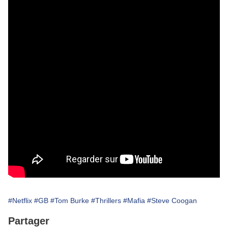
#Netflix
#GB
#Tom Burke
#Thrillers
#Mafia
#Steve Coogan
Partager