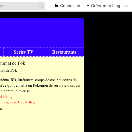
Connexion
+
Créer mon blog
Séries TV
Restaurants
nal de Pok
néma, BD, littérature, coups de cœur et coups de
out ce qui permet à un Pokémon de survivre dans un
 perpétuelle crise...
 du blog
n blog avec CanalBlog
s
t
(6)
let
embre
(24)
(23)