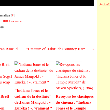
C
Action
rmalien [
#
]
A
,
Bill Lawrence
Réécoutons les classiques du Rock : "Ocean Rain" de Echo and The Bunnymen (1984)
"Creature of Habit" de Courtney Barnett : le vertige des habitudes
"Indiana Jones et le
 Brett
cadran de la destinée"
Revoyons les classiques
de James Mangold : «
du cinéma : "Indiana
son
Euréka ! », vraiment ?
Jones et le Temple