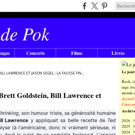
 de Pok
angas
Concerts
Films
Livres
Le jour
ILL LAWRENCE ET JASON SEGEL : LA FAUSSE FIN...
Rock, ci
rage, t
Brett Goldstein, Bill Lawrence et
monde en
Accueil
Créer u
Archive
hrinking
, son humour triste, sa générosité humaine
ill Lawrence
y appliquait sa belle recette de
Ted
2026
2025
Aoû
lyse (à l'américaine, donc ni vraiment sérieuse, ni
2024
Juil
Déc
du deuil le sujet de sa comédie feelgood. L'apport