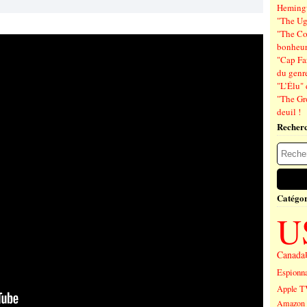
Hemin
"The Ug
"The Co
bonheu
"Cap Far
du genre
"L’Élu" 
"The Gr
deuil !
Recher
Catégor
U
Canada
Espionn
Apple T
Amazon 