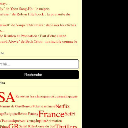
gway…
ly" de Yeon Sang-Ho : le mépris
nfuser" de Robyn Hitchcock : la poursuite du
r
ewell" de Vanja d'Alcantara : dépasser les clichés
...
de Risuleo et Pronostico : l’art d’être aliéné
ound Above" de Beth Orton : invincible comme le
che
ies
SA
Revoyons les classiques du cinéma
Espagne
Netflix
Romans de Gare
Horreur
Polar scandinave
France
SciFi
age
Belgique
Heroic Fantasy
Japon
Fantastique
V
Animation
Neil Young
GB
Thrillers
Serial Killer
Corée du Sud
Prime