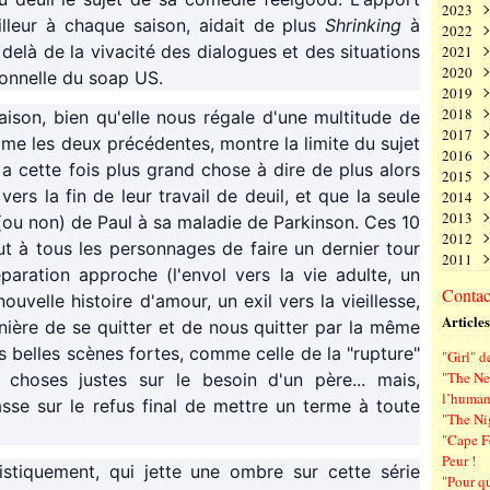
2023
Juin
Nov
Déc
illeur à chaque saison, aidait de plus
Shrinking
à
2022
Mai
Oct
Nov
Déc
delà de la vivacité des dialogues et des situations
2021
Avri
Sep
Oct
Nov
Déc
2020
Mar
Aoû
Sep
Oct
Nov
Déc
ionnelle du soap US.
2019
Févr
Juil
Aoû
Sep
Oct
Nov
Déc
2018
Janv
Juin
Juil
Aoû
Sep
Oct
Nov
Déc
ison, bien qu'elle nous régale d'une multitude de
2017
Mai
Juin
Juil
Aoû
Sep
Oct
Nov
Déc
me les deux précédentes, montre la limite du sujet
2016
Avri
Mai
Juin
Juil
Aoû
Sep
Oct
Nov
Déc
'y a cette fois plus grand chose à dire de plus alors
2015
Mar
Avri
Mai
Juin
Juil
Aoû
Sep
Oct
Nov
Déc
ers la fin de leur travail de deuil, et que la seule
2014
Févr
Mar
Avri
Mai
Juin
Juil
Aoû
Sep
Oct
Nov
Déc
2013
Janv
Févr
Mar
Avri
Mai
Juin
Juil
Aoû
Sep
Oct
Nov
Déc
e (ou non) de Paul à sa maladie de Parkinson. Ces 10
2012
Janv
Févr
Mar
Avri
Mai
Juin
Juil
Aoû
Sep
Oct
Nov
Déc
t à tous les personnages de faire un dernier tour
2011
Janv
Févr
Mar
Avri
Mai
Juin
Juil
Aoû
Sep
Oct
Nov
Déc
paration approche (l'envol vers la vie adulte, un
Janv
Févr
Mar
Avri
Mai
Juin
Juil
Aoû
Sep
Oct
Nov
Déc
Contact
uvelle histoire d'amour, un exil vers la vieillesse,
Janv
Févr
Mar
Avri
Mai
Juin
Juil
Aoû
Sep
Oct
Nov
Articles
Janv
Févr
Mar
Avri
Mai
Juin
Juil
Aoû
Sep
manière de se quitter et de nous quitter par la même
Janv
Févr
Mar
Avri
Mai
Juin
Juil
Aoû
s belles scènes fortes, comme celle de la "rupture"
"Girl" d
Janv
Févr
Mar
Avri
Mai
Juin
Juil
"The Ne
choses justes sur le besoin d'un père... mais,
Janv
Févr
Mar
Avri
Mai
Juin
l’human
asse sur le refus final de mettre un terme à toute
Janv
Févr
Mar
Avri
Mai
"The Ni
Janv
Févr
Mar
Avri
"Cape F
Janv
Févr
Mar
Peur !
Janv
Févr
istiquement, qui jette une ombre sur cette série
"Pour q
Janv