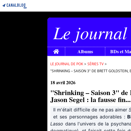
Le journal
Home
Albums
BDs et M
LE JOURNAL DE POK
>
SÉRIES TV
>
"SHRINKING – SAISON 3" DE BRETT GOLDSTEIN, B
18 avril 2026
"Shrinking – Saison 3" de 
Jason Segel : la fausse fin...
Il m'était difficile de ne pas aimer
S
et ses personnages adorables :
B
Lasso
dans l'univers de la psychana
dogmatique), et faisait cette fois 