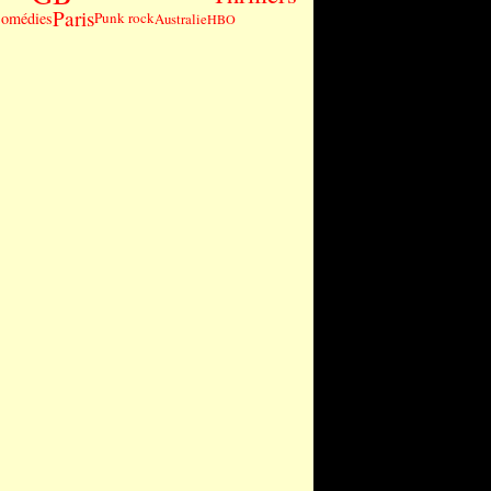
Paris
omédies
Punk rock
Australie
HBO