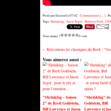
Posté par Excessif à 07:02 -
Commentaires [
…
]
- Pe
Tags:
Shrinking
,
Jason Segel
,
Harrison Ford
,
US
Vous aimez ?
0 vote
Vous aimerez aussi :
"Shrinking – Saison
"Shrinking" de
2" de Brett Goldstein,
Goldstein, Bill
Bill Lawrence et Jason
Lawrence et Ja