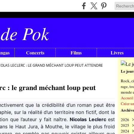
 de Pok
angas
Concerts
Films
Livres
COLAS LECLERC : LE GRAND MÉCHANT LOUP PEUT ATTENDRE
Le jour
Rock, ci
rc : le grand méchant loup peut
rage, t
monde en
Accueil
Créer u
inctivement que la crédibilité d’un roman peut être
Archive
ie, sur la réalité d’un territoire non fictif, dont la
ion que l’auteur y fait naître.
Nicolas Leclerc
est
2026
2025
Aoû
ans le Haut Jura, à Mouthe, le village le plus froid
2024
Juil
Déc
urore
, ne semble pas pouvoir exister ailleurs que