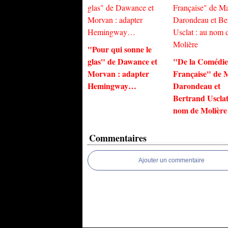
"Pour qui sonne le
glas" de Dawance et
"De la Comédie
Morvan : adapter
Française" de 
Hemingway…
Darondeau et
Bertrand Usclat
nom de Molière
Commentaires
Ajouter un commentaire