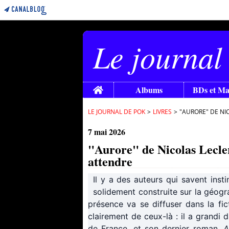
Le journal
Home
Albums
BDs et M
LE JOURNAL DE POK
>
LIVRES
>
"AURORE" DE NI
7 mai 2026
"Aurore" de Nicolas Lecle
attendre
Il y a des auteurs qui savent inst
solidement construite sur la géograph
présence va se diffuser dans la fict
clairement de ceux-là : il a grandi d
de France, et son dernier roman,
A