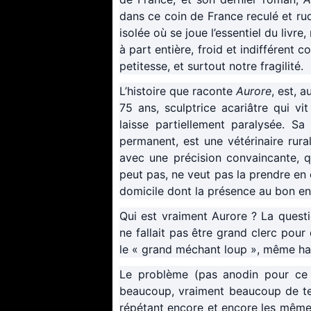
dans ce coin de France reculé et rude
isolée où se joue l’essentiel du livr
à part entière, froid et indifférent
petitesse, et surtout notre fragilité.
L’histoire que raconte
Aurore
, est, 
75 ans, sculptrice acariâtre qui vi
laisse partiellement paralysée. Sa 
permanent, est une vétérinaire rura
avec une précision convaincante, qu
peut pas, ne veut pas la prendre en 
domicile dont la présence au bon en
Qui est vraiment Aurore ? La questi
ne fallait pas être grand clerc pour 
le « grand méchant loup », même hab
Le problème (pas anodin pour ce qu
beaucoup, vraiment beaucoup de temp
répétant encore et encore les mêmes