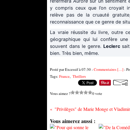
refermera
Aurore
sur un sentiment e
y compris ceux que l’on croyait i
relève pas de la cruauté gratuit
reconnaissance que ce genre de situa
La vraie réussite du livre, outre c
géographique qui lui confère une 
souvent dans le genre.
Leclerc
sai
bien. Très bien, même.
Posté par Excessif à 07:30 -
Commentaires [
…
]
- Pe
Tags:
France
,
Thrillers
Vous aimez ?
0 vote
Vous aimerez aussi :