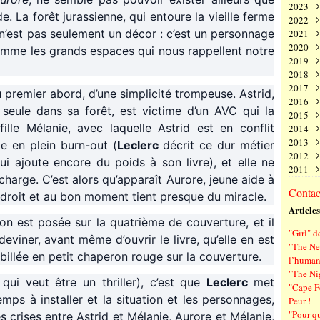
2023
Juin
Nov
Déc
. La forêt jurassienne, qui entoure la vieille ferme
2022
Mai
Oct
Nov
Déc
e, n’est pas seulement un décor : c’est un personnage
2021
Avri
Sep
Oct
Nov
Déc
2020
Mar
Aoû
Sep
Oct
Nov
Déc
 comme les grands espaces qui nous rappellent notre
2019
Févr
Juil
Aoû
Sep
Oct
Nov
Déc
2018
Janv
Juin
Juil
Aoû
Sep
Oct
Nov
Déc
2017
Mai
Juin
Juil
Aoû
Sep
Oct
Nov
Déc
au premier abord, d’une simplicité trompeuse. Astrid,
2016
Avri
Mai
Juin
Juil
Aoû
Sep
Oct
Nov
Déc
t seule dans sa forêt, est victime d’un AVC qui la
2015
Mar
Avri
Mai
Juin
Juil
Aoû
Sep
Oct
Nov
Déc
fille Mélanie, avec laquelle Astrid est en conflit
2014
Févr
Mar
Avri
Mai
Juin
Juil
Aoû
Sep
Oct
Nov
Déc
2013
Janv
Févr
Mar
Avri
Mai
Juin
Juil
Aoû
Sep
Oct
Nov
Déc
le en plein burn-out (
Leclerc
décrit ce dur métier
2012
Janv
Févr
Mar
Avri
Mai
Juin
Juil
Aoû
Sep
Oct
Nov
Déc
i ajoute encore du poids à son livre), et elle ne
2011
Janv
Févr
Mar
Avri
Mai
Juin
Juil
Aoû
Sep
Oct
Nov
Déc
charge. C’est alors qu’apparaît Aurore, jeune aide à
Janv
Févr
Mar
Avri
Mai
Juin
Juil
Aoû
Sep
Oct
Nov
Déc
Contact
droit et au bon moment tient presque du miracle.
Janv
Févr
Mar
Avri
Mai
Juin
Juil
Aoû
Sep
Oct
Nov
Articles
Janv
Févr
Mar
Avri
Mai
Juin
Juil
Aoû
Sep
on est posée sur la quatrième de couverture, et il
Janv
Févr
Mar
Avri
Mai
Juin
Juil
Aoû
"Girl" d
Janv
Févr
Mar
Avri
Mai
Juin
Juil
deviner, avant même d’ouvrir le livre, qu’elle en est
"The Ne
Janv
Févr
Mar
Avri
Mai
Juin
illée en petit chaperon rouge sur la couverture.
l’human
Janv
Févr
Mar
Avri
Mai
"The Ni
Janv
Févr
Mar
Avri
i veut être un thriller), c’est que
Leclerc
met
"Cape F
Janv
Févr
Mar
s à installer et la situation et les personnages,
Peur !
Janv
Févr
"Pour q
 crises entre Astrid et Mélanie, Aurore et Mélanie,
Janv