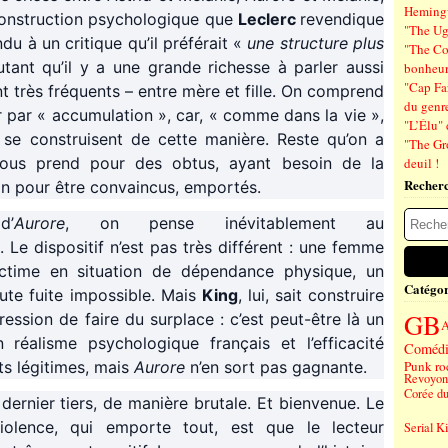
Hemin
 construction psychologique que
Leclerc
revendique
"The Ug
u à un critique qu’il préférait «
une structure plus
"The Co
autant qu’il y a une grande richesse à parler aussi
bonheu
"Cap Far
t très fréquents – entre mère et fille. On comprend
du genre
ler par « accumulation », car, « comme dans la vie »,
"L’Élu" 
 se construisent de cette manière. Reste qu’on a
"The Gr
 nous prend pour des obtus, ayant besoin de la
deuil !
Recher
ion pour être convaincus, emportés.
d’
Aurore
, on pense inévitablement au
. Le dispositif n’est pas très différent : une femme
ictime en situation de dépendance physique, un
Catégor
te fuite impossible. Mais
King
, lui, sait construire
GB
ession de faire du surplace : c’est peut-être là un
A
n réalisme psychologique français et l’efficacité
Comédi
s légitimes, mais
Aurore
n’en sort pas gagnante.
Punk ro
Revoyons
Corée d
ernier tiers, de manière brutale. Et bienvenue. Le
iolence, qui emporte tout, est que le lecteur
Serial Ki