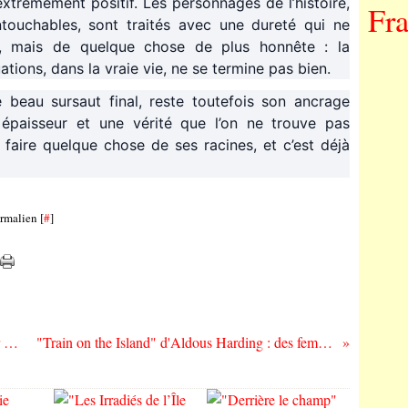
xtrêmement positif. Les personnages de l’histoire,
Fr
ntouchables, sont traités avec une dureté qui ne
e, mais de quelque chose de plus honnête : la
tions, dans la vraie vie, ne se termine pas bien.
e beau sursaut final, reste toutefois son ancrage
épaisseur et une vérité que l’on ne trouve pas
t faire quelque chose de ses racines, et c’est déjà
rmalien [
#
]
"Privilèges" de Marie Monge et Vladimir de Fontenay : la promesse trahie
"Train on the Island" d'Aldous Harding : des femmes bleues et des chiens en manteau