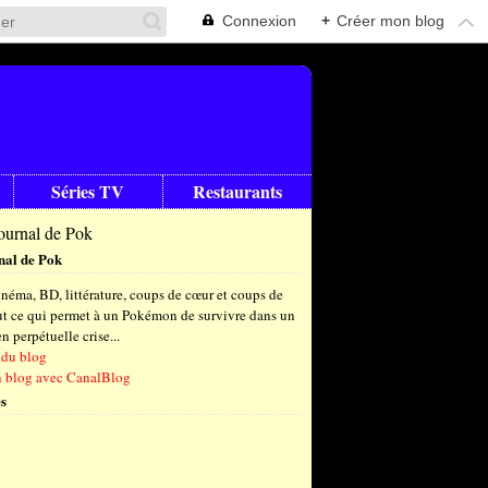
Connexion
+
Créer mon blog
Séries TV
Restaurants
nal de Pok
néma, BD, littérature, coups de cœur et coups de
out ce qui permet à un Pokémon de survivre dans un
 perpétuelle crise...
 du blog
n blog avec CanalBlog
s
t
(6)
let
embre
(24)
(23)