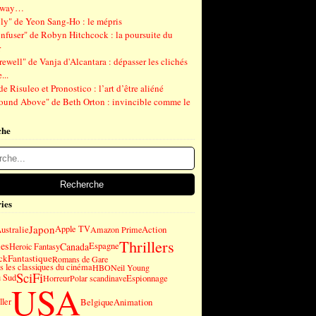
gway…
ly" de Yeon Sang-Ho : le mépris
nfuser" de Robyn Hitchcock : la poursuite du
r
ewell" de Vanja d'Alcantara : dépasser les clichés
...
de Risuleo et Pronostico : l’art d’être aliéné
ound Above" de Beth Orton : invincible comme le
che
ies
Japon
ustralie
Apple TV
Action
Amazon Prime
Thrillers
es
Canada
Espagne
Heroic Fantasy
ck
Fantastique
Romans de Gare
 les classiques du cinéma
HBO
Neil Young
SciFi
u Sud
Espionnage
Horreur
Polar scandinave
USA
ller
Belgique
Animation