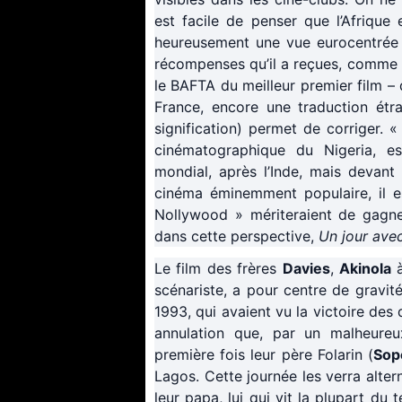
est facile de penser que l’Afrique
heureusement une vue eurocentrée d
récompenses qu’il a reçues, comme 
le BAFTA du meilleur premier film –
France, encore une traduction étran
signification) permet de corriger. 
cinématographique du Nigeria, e
mondial, après l’Inde, mais devant 
cinéma éminemment populaire, il e
Nollywood » mériteraient de gagner
dans cette perspective,
Un jour ave
Le film des frères
Davies
,
Akinola
scénariste, a pour centre de gravité 
1993, qui avaient vu la victoire des 
annulation que, par un malheure
première fois leur père Folarin (
Sop
Lagos. Cette journée les verra alt
leur papa, lui qui vit la plupart du 