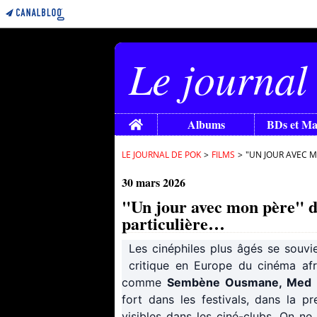
Le journal
Home
Albums
BDs et M
LE JOURNAL DE POK
>
FILMS
>
"UN JOUR AVEC M
30 mars 2026
"Un jour avec mon père" de
particulière…
Les cinéphiles plus âgés se souvie
critique en Europe du cinéma afr
comme
Sembène Ousmane, Med H
fort dans les festivals, dans la pr
visibles dans les ciné-clubs. On ne 