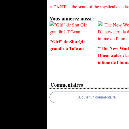
Vous aimerez aussi :
"Girl" de Shu Qi :
grandir à Taïwan
"The New Worl
Dhearwater : la
intime de l’hum
Commentaires
Ajouter un commentaire