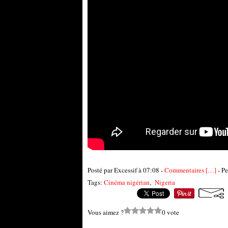
Posté par Excessif à 07:08 -
Commentaires [
…
]
- Pe
Tags:
Cinéma nigérian
,
Nigeria
Vous aimez ?
0 vote