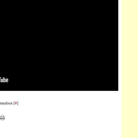
rmalien [
#
]