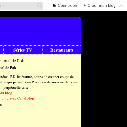
Connexion
+
Créer mon blog
Séries TV
Restaurants
nal de Pok
néma, BD, littérature, coups de cœur et coups de
out ce qui permet à un Pokémon de survivre dans un
 perpétuelle crise...
 du blog
n blog avec CanalBlog
s
t
(6)
let
embre
(24)
(23)