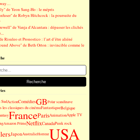
gway…
ly" de Yeon Sang-Ho : le mépris
nfuser" de Robyn Hitchcock : la poursuite du
r
ewell" de Vanja d'Alcantara : dépasser les clichés
...
de Risuleo et Pronostico : l’art d’être aliéné
ound Above" de Beth Orton : invincible comme le
che
ies
GB
Comédies
u Sud
Action
Polar scandinave
Fantastique
 les classiques du cinéma
Belgique
France
Paris
Animation
Apple TV
antasy
Netflix
Canada
Punk rock
ng
Amazon Prime
USA
lers
Japon
Australie
Horreur