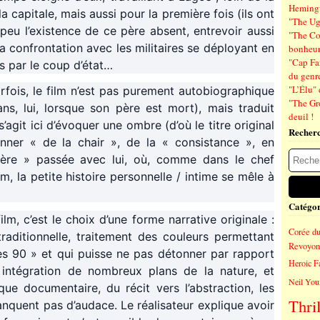
Hemin
la capitale, mais aussi pour la première fois (ils ont
"The Ug
eu l’existence de ce père absent, entrevoir aussi
"The Co
 la confrontation avec les militaires se déployant en
bonheu
"Cap Far
és par le coup d’état…
du genre
"L’Élu" 
fois, le film n’est pas purement autobiographique
"The Gr
ns, lui, lorsque son père est mort), mais traduit
deuil !
’agit ici d’évoquer une ombre (d’où le titre original
Recher
onner « de la chair », de la « consistance », en
lière » passée avec lui, où, comme dans le chef
 la petite histoire personnelle / intime se mêle à
Catégor
ilm, c’est le choix d’une forme narrative originale :
Corée d
raditionnelle, traitement des couleurs permettant
Revoyons
es 90 » et qui puisse ne pas détonner par rapport
Heroic F
 intégration de nombreux plans de la nature, et
Neil You
que documentaire, du récit vers l’abstraction, les
Thril
nquent pas d’audace. Le réalisateur explique avoir