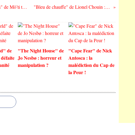
"ANT1 : the scam of the mystical cicadas" de Mô’ti tëi : la revanche des cigales
"Bleu de chauffe" de Lionel Chouin : les origines du Mal
d" de
"The Night House" de
"Cape Fear" de Nick
 défaite
Jo Nesbø : horreur et
Antosca : la
anité
manipulation ?
malédiction du Cap de
la Peur !