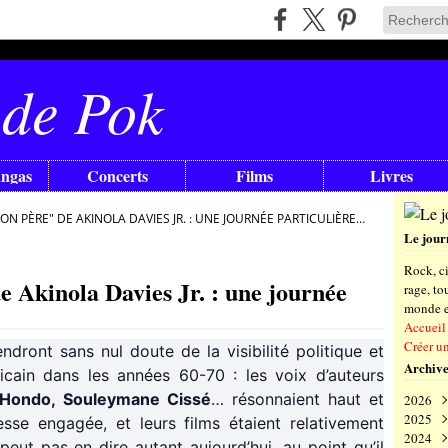
 de Pok
angas
Concerts
Films
Livres
ON PÈRE" DE AKINOLA DAVIES JR. : UNE JOURNÉE PARTICULIÈRE…
Le jour
Rock, ci
 Akinola Davies Jr. : une journée
rage, t
monde en
Accueil
Créer u
ndront sans nul doute de la visibilité politique et
Archive
icain dans les années 60-70 : les voix d’auteurs
ondo, Souleymane Cissé
… résonnaient haut et
2026
2025
Aoû
esse engagée, et leurs films étaient relativement
2024
Juil
Déc
peut pas en dire autant aujourd’hui, au point qu’il