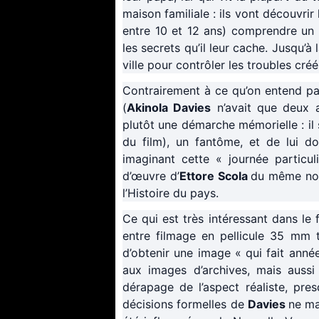
maison familiale : ils vont découvrir 
entre 10 et 12 ans) comprendre un p
les secrets qu’il leur cache. Jusqu’à
ville pour contrôler les troubles cré
Contrairement à ce qu’on entend par
(
Akinola Davies
n’avait que deux a
plutôt une démarche mémorielle : il s
du film), un fantôme, et de lui d
imaginant cette « journée particu
d’œuvre d’
Ettore Scola
du même nom,
l’Histoire du pays.
Ce qui est très intéressant dans le f
entre filmage en pellicule 35 mm t
d’obtenir une image « qui fait anné
aux images d’archives, mais aussi
dérapage de l’aspect réaliste, pres
décisions formelles de
Davies
ne ma