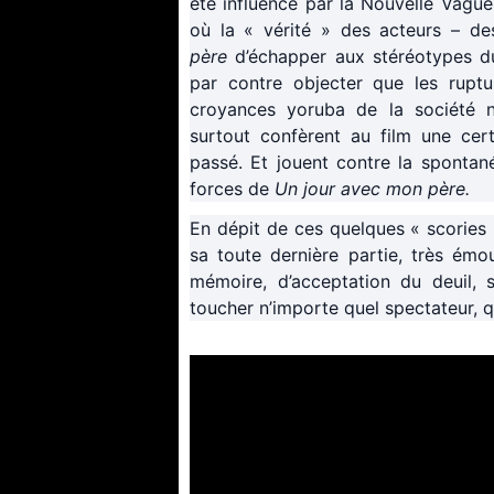
été influencé par la Nouvelle Vague
où la « vérité » des acteurs – de
père
d’échapper aux stéréotypes du
par contre objecter que les ruptur
croyances yoruba de la société ni
surtout confèrent au film une certa
passé. Et jouent contre la spontané
forces de
Un jour avec mon père.
En dépit de ces quelques « scories 
sa toute dernière partie, très ém
mémoire, d’acceptation du deuil, 
toucher n’importe quel spectateur, qu