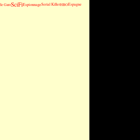
SciFi
Espionnage
Serial Killer
Espagne
de Gare
HBO