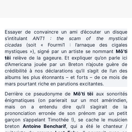
Essayer de convaincre un ami d’écouter un disque
s’intitulant
ANT1 : the scam of the mystical
cicadas
(soit « Fourmi1 : l’arnaque des cigales
mystiques »), signé par un artiste se nommant
Mô’ti
tëi
relève de la gageure. Et expliquer qu’on parle ici
d’Americana jouée par un Breton n’ajoute guère de
crédibilité à nos déclarations qu’il s’agit de l’un des
albums les plus étonnants – et forts – de ce mois de
mars pourtant riche en parutions excitantes.
Derrière ce pseudonyme de
Mô’ti tëi
aux sonorités
énigmatiques (on parierait sur un mot amérindien,
mais on a entendu dire qu’il s’agirait de la
prononciation erronée de son prénom par un petit
garçon s’appelant Timothée !), se cache le musicien
breton
Antoine Bencharif
, qui a été le chanteur /