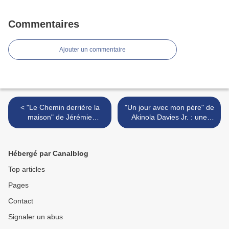
Commentaires
Ajouter un commentaire
< "Le Chemin derrière la
"Un jour avec mon père" de
maison" de Jérémie
Akinola Davies Jr. : une
Gasparutto : la BD comme
journée particulière… >
rêve éveillé
Hébergé par Canalblog
Top articles
Pages
Contact
Signaler un abus