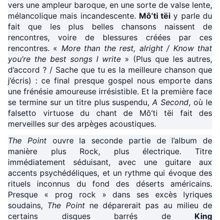
vers une ampleur baroque, en une sorte de valse lente,
mélancolique mais incandescente.
Mô’ti tëi
y parle du
fait que les plus belles chansons naissent de
rencontres, voire de blessures créées par ces
rencontres. «
More than the rest, alright / Know that
you’re the best songs I write
» (Plus que les autres,
d’accord ? / Sache que tu es la meilleure chanson que
j’écris) : ce final presque gospel nous emporte dans
une frénésie amoureuse irrésistible. Et la première face
se termine sur un titre plus suspendu,
A Second
, où le
falsetto virtuose du chant de Mô’ti tëi fait des
merveilles sur des arpèges acoustiques.
The Point
ouvre la seconde partie de l’album de
manière plus Rock, plus électrique. Titre
immédiatement séduisant, avec une guitare aux
accents psychédéliques, et un rythme qui évoque des
rituels inconnus du fond des déserts américains.
Presque « prog rock » dans ses excès lyriques
soudains,
The Point
ne déparerait pas au milieu de
certains disques barrés de
King