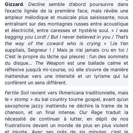
Gizzard
.
Decline
semble d’abord poursuivre dans
l’exacte lignée de la première face, mais révèle une
ampleur mélodique et musicale plus saisissante, nous
entraînant sur des montagnes russes entre acoustique
et électricité, entre caresses et hystérie soul. «
I was
begging you Lord! / But I never believed in you / That’s
the way of the coward who is crying
» (Je t’en
suppliais, Seigneur ! / Mais je n’ai jamais cru en toi /
C’est le propre du lâche qui pleure) : l’un des sommets
du disque…
The Weapon
est une ballade calme et
réflexive jusqu’à mi-course, où elle s’ouvre de manière
inattendue vers une intensité et un lyrisme qui lui
confèrent un sens différent.
Fertile Soil
revient vers l’Americana traditionnelle, mais
le « stomp » du bal country tourne gospel, avant qu’un
saxophone jazzy inattendu ne déchire la trame de la
chanson, et un final intense.
Our Rage
traduit la
nécessité de continuer à lutter, en dépit de nos
frustrations devant un monde de plus en plus violent
et injuste. Avec ses près de six minutes, c’est le