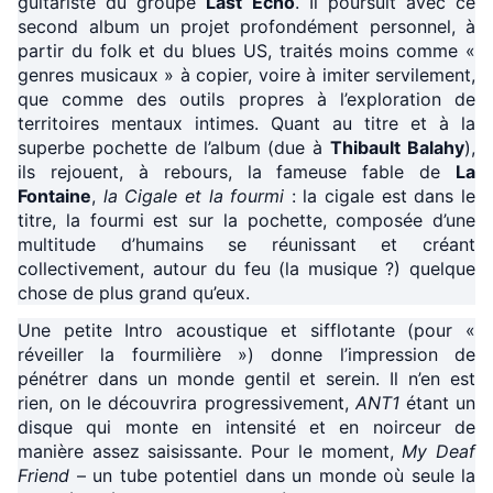
guitariste du groupe
Last Echo
. Il poursuit avec ce
second album un projet profondément personnel, à
partir du folk et du blues US, traités moins comme «
genres musicaux » à copier, voire à imiter servilement,
que comme des outils propres à l’exploration de
territoires mentaux intimes. Quant au titre et à la
superbe pochette de l’album (due à
Thibault Balahy
),
ils rejouent, à rebours, la fameuse fable de
La
Fontaine
,
la Cigale et la fourmi
: la cigale est dans le
titre, la fourmi est sur la pochette, composée d’une
multitude d’humains se réunissant et créant
collectivement, autour du feu (la musique ?) quelque
chose de plus grand qu’eux.
Une petite Intro acoustique et sifflotante (pour «
réveiller la fourmilière ») donne l’impression de
pénétrer dans un monde gentil et serein. Il n’en est
rien, on le découvrira progressivement,
ANT1
étant un
disque qui monte en intensité et en noirceur de
manière assez saisissante. Pour le moment,
My Deaf
Friend
– un tube potentiel dans un monde où seule la