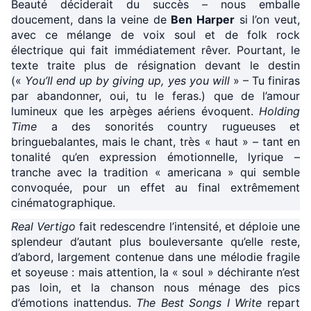
Beauté déciderait du succès – nous emballe
doucement, dans la veine de
Ben Harper
si l’on veut,
avec ce mélange de voix soul et de folk rock
électrique qui fait immédiatement rêver. Pourtant, le
texte traite plus de résignation devant le destin
(«
You’ll end up by giving up, yes you will
» – Tu finiras
par abandonner, oui, tu le feras.) que de l’amour
lumineux que les arpèges aériens évoquent.
Holding
Time
a des sonorités country rugueuses et
bringuebalantes, mais le chant, très « haut » – tant en
tonalité qu’en expression émotionnelle, lyrique –
tranche avec la tradition « americana » qui semble
convoquée, pour un effet au final extrêmement
cinématographique.
Real Vertigo
fait redescendre l’intensité, et déploie une
splendeur d’autant plus bouleversante qu’elle reste,
d’abord, largement contenue dans une mélodie fragile
et soyeuse : mais attention, la « soul » déchirante n’est
pas loin, et la chanson nous ménage des pics
d’émotions inattendus.
The Best Songs I Write
repart