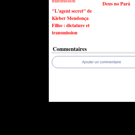
Deus no Pará
"L'agent secret" de
Kleber Mendonça
Filho : dictature et
transmission
Commentaires
Ajouter un commentaire
Voir le profil de
Excessif
sur le portail