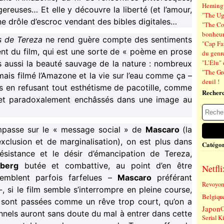
Hemin
reuses… Et elle y découvre la liberté (et l’amour,
"The Ug
une drôle d’escroc vendant des bibles digitales…
"The Co
bonheu
 de Tereza
ne rend guère compte des sentiments
"Cap Far
nt du film, qui est une sorte de « poème en prose
du genre
"L’Élu" 
ais aussi la beauté sauvage de la nature : nombreux
"The Gr
amais filmé l’Amazone et la vie sur l’eau comme ça –
deuil !
 en refusant tout esthétisme de pacotille, comme
Recher
, et paradoxalement enchâssés dans une image au
’impasse sur le « message social » de
Mascaro
(la
xclusion et de marginalisation), on est plus dans
Catégor
résistance et le désir d’émancipation de Tereza,
berg
butée et combattive, au point d’en être
Netfli
semblent parfois farfelues –
Mascaro
préférant
Revoyons
-, si le film semble s’interrompre en pleine course,
Belgiqu
s sont passées comme un rêve trop court, qu’on a
Japon
C
ionnels auront sans doute du mal à entrer dans cette
Serial Ki