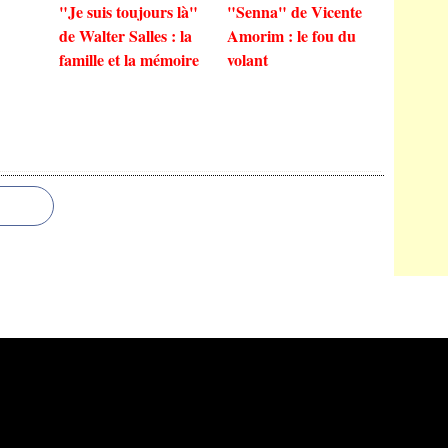
"Je suis toujours là"
"Senna" de Vicente
de Walter Salles : la
Amorim : le fou du
famille et la mémoire
volant
 Canalblog
Top articles
Contact
Signaler un abus
C.G.U.
Cookies et données