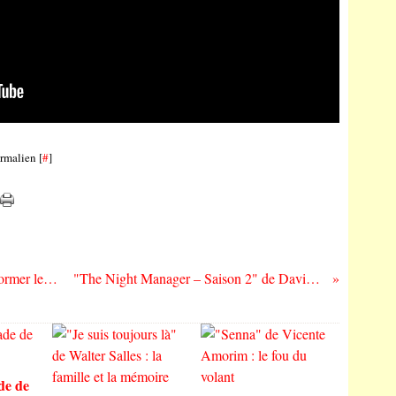
rmalien [
#
]
"Endeavours" de Joseph Martone : transformer les références en une véritable identité
"The Night Manager – Saison 2" de David Farr : from Colombia with love
de de