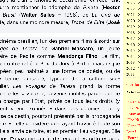
2023
Juin
Nov
Déc
urra mentionner le triomphe de
Pixote
(
Hector
2022
Mai
Oct
Nov
Déc
 Brasil
(
Walter Salles
– 1998), de
La Cité de
2021
Avri
Sep
Oct
Nov
Déc
2020
Mar
Aoû
Sep
Oct
Nov
Déc
de, dans une moindre mesure,
Tropa de Elite
(José
2019
Févr
Juil
Aoû
Sep
Oct
Nov
Déc
2018
Janv
Juin
Juil
Aoû
Sep
Oct
Nov
Déc
2017
Mai
Juin
Juil
Aoû
Sep
Oct
Nov
Déc
néma brésilien, l’un des premiers films à sortir sur
2016
Avri
Mai
Juin
Juil
Aoû
Sep
Oct
Nov
Déc
ges de Tereza
de
Gabriel Mascaro
, un jeune
2015
Mar
Avri
Mai
Juin
Juil
Aoû
Sep
Oct
Nov
Déc
inaire de Recife comme
Mendonça Filho
. Le film,
2014
Févr
Mar
Avri
Mai
Juin
Juil
Aoû
Sep
Oct
Nov
Déc
2013
Janv
Févr
Mar
Avri
Mai
Juin
Juil
Aoû
Sep
Oct
Nov
Déc
n outre raflé le Prix du Jury à Berlin, mais risque
2012
Janv
Févr
Mar
Avri
Mai
Juin
Juil
Aoû
Sep
Oct
Nov
Déc
opéen, peu habitué à une forme de poésie, ou de
2011
Janv
Févr
Mar
Avri
Mai
Juin
Juil
Aoû
Sep
Oct
Nov
Déc
le terme consacré, typique de la culture sud-
Janv
Févr
Mar
Avri
Mai
Juin
Juil
Aoû
Sep
Oct
Nov
Déc
Contact
ier.
Les voyages de Tereza
prend la forme
Janv
Févr
Mar
Avri
Mai
Juin
Juil
Aoû
Sep
Oct
Nov
Articles
Janv
Févr
Mar
Avri
Mai
Juin
Juil
Aoû
Sep
uelle les « vieux », devenus inutiles parce que ne
Janv
Févr
Mar
Avri
Mai
Juin
Juil
Aoû
n charge par l’État, privés de tous leurs droits (y
"Girl" d
Janv
Févr
Mar
Avri
Mai
Juin
Juil
"The New
ement « emprisonnés » dans des colonies pour y
Janv
Févr
Mar
Avri
Mai
Juin
l’human
efuse ce destin, pourtant présenté par la propagande
Janv
Févr
Mar
Avri
Mai
"The Ni
Janv
Févr
Mar
Avri
 » : elle considère que, ayant travaillé toute son
"Cape F
Janv
Févr
Mar
lle a envie de faire, et en premier lieu voyager. Elle
Peur !
Janv
Févr
"Pour q
ans l’Amazonie, au fil de rencontres pittoresques,
Janv