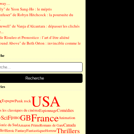
gway…
ly" de Yeon Sang-Ho : le mépris
nfuser" de Robyn Hitchcock : la poursuite du
r
ewell" de Vanja d'Alcantara : dépasser les clichés
...
de Risuleo et Pronostico : l’art d’être aliéné
ound Above" de Beth Orton : invincible comme le
che
ies
USA
x
Punk rock
Espagne
Comédies
 les classiques du cinéma
Espionnage
France
GB
SciFi
e
Animation
HBO
Canada
orée du Sud
Amazon Prime
Romans de Gare
Thrillers
Fantastique
ller
Heroic Fantasy
Horreur