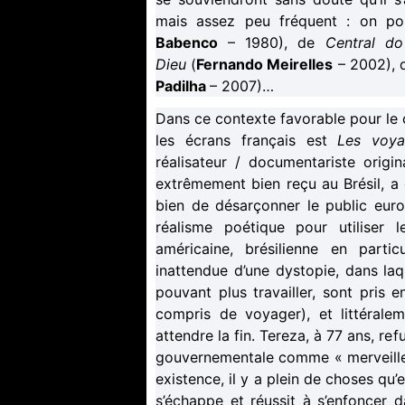
mais assez peu fréquent : on po
Babenco
– 1980), de
Central do
Dieu
(
Fernando Meirelles
– 2002), 
Padilha
– 2007)…
Dans ce contexte favorable pour le ci
les écrans français est
Les voya
réalisateur / documentariste orig
extrêmement bien reçu au Brésil, a e
bien de désarçonner le public eur
réalisme poétique pour utiliser 
américaine, brésilienne en particul
inattendue d’une dystopie, dans laq
pouvant plus travailler, sont pris e
compris de voyager), et littéral
attendre la fin. Tereza, à 77 ans, r
gouvernementale comme « merveilleux
existence, il y a plein de choses qu’e
s’échappe et réussit à s’enfoncer d