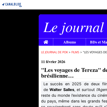
Le journal
Home
Albums
BDs et M
LE JOURNAL DE POK
>
FILMS
>
"LES VOYAGES DE
11 février 2026
"Les voyages de Tereza" d
brésilienne…
Le succès en 2025 de deux fil
de
Walter Salles
, et surtout
l’Agen
reste du monde l’existence du ciném
du pays, même dans les grands fest
se souviendront sans doute qu’il s