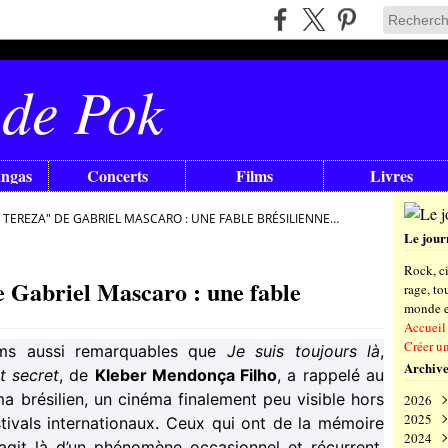
 de Pok
angas
Concerts
Films
Livres
 TEREZA" DE GABRIEL MASCARO : UNE FABLE BRÉSILIENNE…
Le jour
Rock, ci
e Gabriel Mascaro : une fable
rage, t
monde en
Accueil
Créer u
ms aussi remarquables que
Je suis toujours là
,
Archive
t secret
, de
Kleber Mendonça Filho
, a rappelé au
a brésilien, un cinéma finalement peu visible hors
2026
2025
Aoû
ivals internationaux. Ceux qui ont de la mémoire
2024
Juil
Déc
’agit là d’un phénomène occasionnel et récurrent,