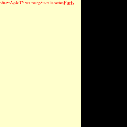
Paris
Apple TV
Australie
Action
andinave
Neil Young