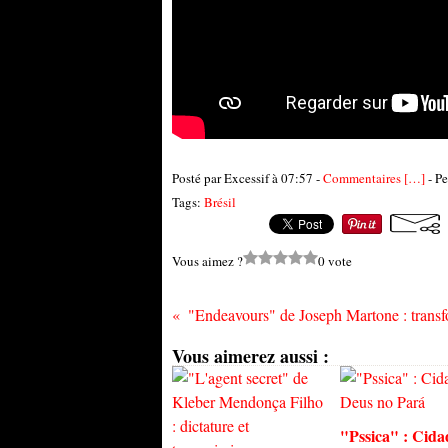
Posté par Excessif à 07:57 -
Commentaires [
…
]
- Pe
Tags:
Brésil
Vous aimez ?
0 vote
Vous aimerez aussi :
"Pssica" : Cida