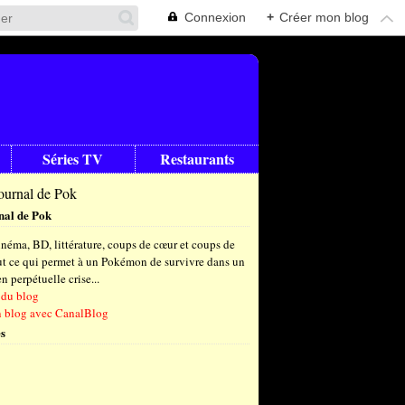
Connexion
+
Créer mon blog
Séries TV
Restaurants
nal de Pok
néma, BD, littérature, coups de cœur et coups de
out ce qui permet à un Pokémon de survivre dans un
 perpétuelle crise...
 du blog
n blog avec CanalBlog
s
t
(6)
let
embre
(25)
(23)