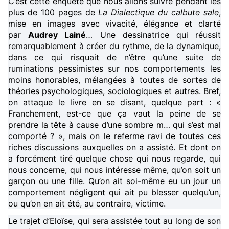
C’est cette enquête que nous allons suivre pendant les
plus de 100 pages de
La Dialectique du calbute sale
,
mise en images avec vivacité, élégance et clarté
par
Audrey Lainé
… Une dessinatrice qui réussit
remarquablement à créer du rythme, de la dynamique,
dans ce qui risquait de n’être qu’une suite de
ruminations pessimistes sur nos comportements les
moins honorables, mélangées à toutes de sortes de
théories psychologiques, sociologiques et autres. Bref,
on attaque le livre en se disant, quelque part : «
Franchement, est-ce que ça vaut la peine de se
prendre la tête à cause d’une sombre m… qui s’est mal
comporté ? », mais on le referme ravi de toutes ces
riches discussions auxquelles on a assisté. Et dont on
a forcément tiré quelque chose qui nous regarde, qui
nous concerne, qui nous intéresse même, qu’on soit un
garçon ou une fille. Qu’on ait soi-même eu un jour un
comportement négligent qui ait pu blesser quelqu’un,
ou qu’on en ait été, au contraire, victime.
Le trajet d’Eloïse, qui sera assistée tout au long de son