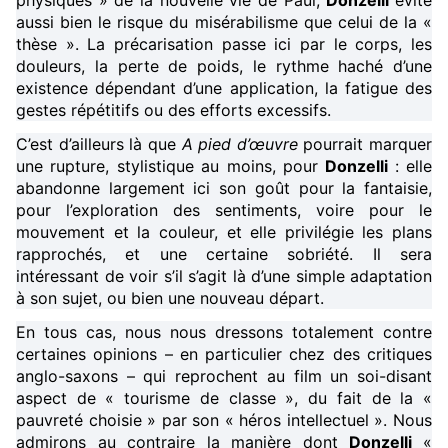
physiques » de la nouvelle vie de Paul,
Donzelli
évite
aussi bien le risque du misérabilisme que celui de la «
thèse ». La précarisation passe ici par le corps, les
douleurs, la perte de poids, le rythme haché d’une
existence dépendant d’une application, la fatigue des
gestes répétitifs ou des efforts excessifs.
C’est d’ailleurs là que
A pied d’œuvre
pourrait marquer
une rupture, stylistique au moins, pour
Donzelli
: elle
abandonne largement ici son goût pour la fantaisie,
pour l’exploration des sentiments, voire pour le
mouvement et la couleur, et elle privilégie les plans
rapprochés, et une certaine sobriété. Il sera
intéressant de voir s’il s’agit là d’une simple adaptation
à son sujet, ou bien une nouveau départ.
En tous cas, nous nous dressons totalement contre
certaines opinions – en particulier chez des critiques
anglo-saxons – qui reprochent au film un soi-disant
aspect de « tourisme de classe », du fait de la «
pauvreté choisie » par son « héros intellectuel ». Nous
admirons au contraire la manière dont
Donzelli
«