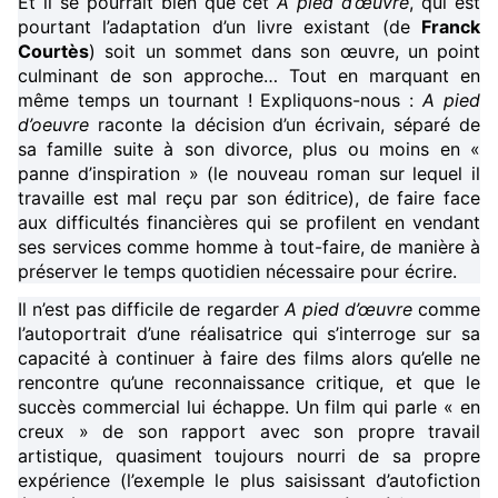
Et il se pourrait bien que cet
A pied d’œuvre
, qui est
pourtant l’adaptation d’un livre existant (de
Franck
Courtès
) soit un sommet dans son œuvre, un point
culminant de son approche… Tout en marquant en
même temps un tournant ! Expliquons-nous :
A pied
d’oeuvre
raconte la décision d’un écrivain, séparé de
sa famille suite à son divorce, plus ou moins en «
panne d’inspiration » (le nouveau roman sur lequel il
travaille est mal reçu par son éditrice), de faire face
aux difficultés financières qui se profilent en vendant
ses services comme homme à tout-faire, de manière à
préserver le temps quotidien nécessaire pour écrire.
Il n’est pas difficile de regarder
A pied d’œuvre
comme
l’autoportrait d’une réalisatrice qui s’interroge sur sa
capacité à continuer à faire des films alors qu’elle ne
rencontre qu’une reconnaissance critique, et que le
succès commercial lui échappe. Un film qui parle « en
creux » de son rapport avec son propre travail
artistique, quasiment toujours nourri de sa propre
expérience (l’exemple le plus saisissant d’autofiction