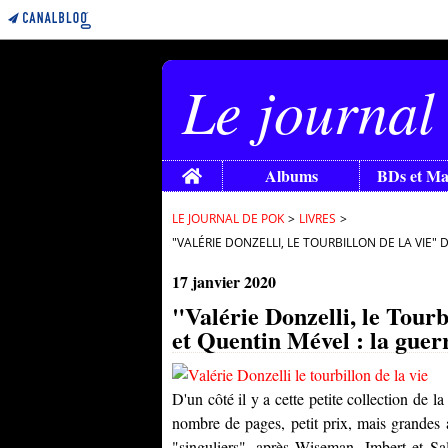
Le journal
Home
Albums
BDs et M
LE JOURNAL DE POK
>
LIVRES
>
"VALÉRIE DONZELLI, LE TOURBILLON DE LA VIE"
17 janvier 2020
"Valérie Donzelli, le Tour
et Quentin Mével : la guerr
D'un côté il y a cette petite collection de l
nombre de pages, petit prix, mais grandes a
"singuliers", après
Wiseman
,
Imbert
et
Sa