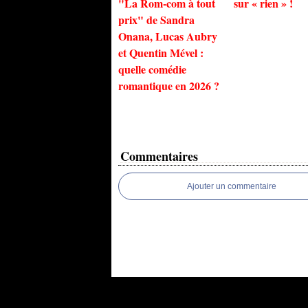
"La Rom-com à tout
sur « rien » !
prix" de Sandra
Onana, Lucas Aubry
et Quentin Mével :
quelle comédie
romantique en 2026 ?
Commentaires
Ajouter un commentaire