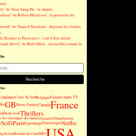
gway…
ly" de Yeon Sang-Ho : le mépris
nfuser" de Robyn Hitchcock : la poursuite du
r
ewell" de Vanja d'Alcantara : dépasser les clichés
...
de Risuleo et Pronostico : l’art d’être aliéné
ound Above" de Beth Orton : invincible comme le
che
ies
Comédies
Corée du Sud
Belgique
Espagne
Apple TV
France
GB
Canada
ller
Heroic Fantasy
Thrillers
Punk rock
on
 les classiques du cinéma
Amazon Prime
Horreur
SciFi
Paris
Netflix
Fantastique
e
Espionnage
USA
Action
ng
Romans de Gare
HBO