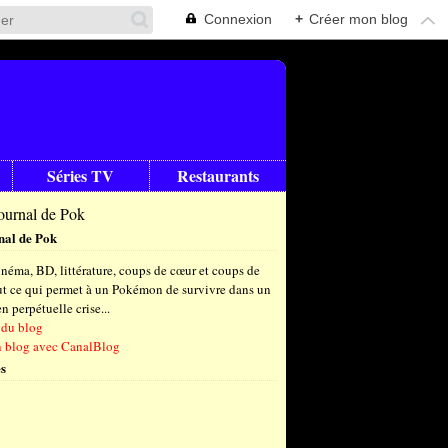
Connexion
+
Créer mon blog
Séries TV
Restaurants
nal de Pok
 ENCORE PERDUE
néma, BD, littérature, coups de cœur et coups de
out ce qui permet à un Pokémon de survivre dans un
 perpétuelle crise...
 du blog
n blog avec CanalBlog
s
t
(6)
let
embre
(24)
(23)