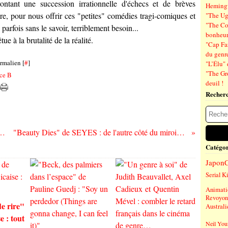
ntant une succession irrationnelle d'échecs et de brèves
Hemin
re, pour nous offrir ces "petites" comédies tragi-comiques et
"The Ug
"The Co
rfois sans le savoir, terriblement besoin...
bonheu
ue à la brutalité de la réalité.
"Cap Far
du genre
rmalien [
#
]
"L’Élu" 
"The Gr
ce B
deuil !
Recher
de Fabrizio Dori : sulla strada...
"Beauty Dies" de SEYES : de l'autre côté du miroir bleu du monde
Catégor
Japon
Serial Ki
Animati
Revoyons
de rire"
Australi
e : tout
Neil You