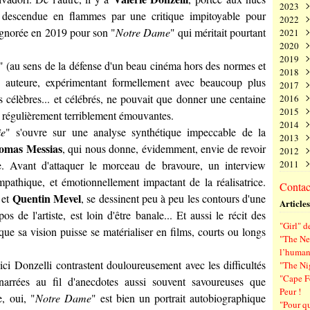
2023
Juin
Nov
Déc
 descendue en flammes par une critique impitoyable pour
2022
Mai
Oct
Nov
Déc
 ignorée en 2019 pour son "
Notre Dame
" qui méritait pourtant
2021
Avri
Sep
Oct
Nov
Déc
2020
Mar
Aoû
Sep
Oct
Nov
Déc
2019
Févr
Juil
Aoû
Sep
Oct
Nov
Déc
e" (au sens de la défense d'un beau cinéma hors des normes et
2018
Janv
Juin
Juil
Aoû
Sep
Oct
Nov
Déc
e auteure, expérimentant formellement avec beaucoup plus
2017
Mai
Juin
Juil
Aoû
Sep
Oct
Nov
Déc
s célèbres... et célébrés, ne pouvait que donner une centaine
2016
Avri
Mai
Juin
Juil
Aoû
Sep
Oct
Nov
Déc
2015
Mar
Avri
Mai
Juin
Juil
Aoû
Sep
Oct
Nov
Déc
e régulièrement terriblement émouvantes.
2014
Févr
Mar
Avri
Mai
Juin
Juil
Aoû
Sep
Oct
Nov
Déc
ie
" s'ouvre sur une analyse synthétique impeccable de la
2013
Janv
Févr
Mar
Avri
Mai
Juin
Juil
Aoû
Sep
Oct
Nov
Déc
omas Messias
, qui nous donne, évidemment, envie de revoir
2012
Janv
Févr
Mar
Avri
Mai
Juin
Juil
Aoû
Sep
Oct
Nov
Déc
e. Avant d'attaquer le morceau de bravoure, un interview
2011
Janv
Févr
Mar
Avri
Mai
Juin
Juil
Aoû
Sep
Oct
Nov
Déc
Janv
Févr
Mar
Avri
Mai
Juin
Juil
Aoû
Sep
Oct
Nov
Déc
mpathique, et émotionnellement impactant de la réalisatrice.
Contact
Janv
Févr
Mar
Avri
Mai
Juin
Juil
Aoû
Sep
Oct
Nov
Quentin Mevel
et
, se dessinent peu à peu les contours d'une
Articles
Janv
Févr
Mar
Avri
Mai
Juin
Juil
Aoû
Sep
s de l'artiste, est loin d'être banale... Et aussi le récit des
Janv
Févr
Mar
Avri
Mai
Juin
Juil
Aoû
"Girl" d
Janv
Févr
Mar
Avri
Mai
Juin
Juil
que sa vision puisse se matérialiser en films, courts ou longs
"The Ne
Janv
Févr
Mar
Avri
Mai
Juin
l’human
Janv
Févr
Mar
Avri
Mai
 ici
Donzelli
contrastent douloureusement avec les difficultés
"The Ni
Janv
Févr
Mar
Avri
"Cape F
 narrées au fil d'anecdotes aussi souvent savoureuses que
Janv
Févr
Mar
Peur !
Janv
Févr
, oui, "
Notre Dame
" est bien un portrait autobiographique
"Pour q
Janv