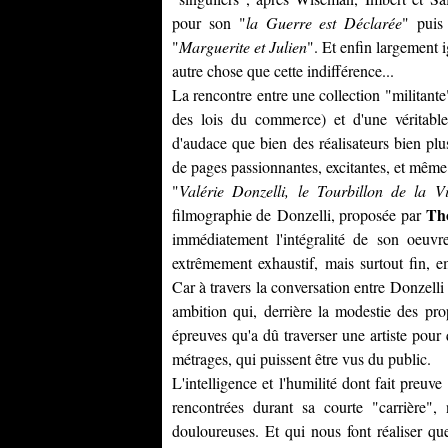
pour son "
la Guerre est Déclarée
" puis
"
Marguerite et Julien
". Et enfin largement
autre chose que cette indifférence...
La rencontre entre une collection "militant
des lois du commerce) et d'une véritabl
d'audace que bien des réalisateurs bien plu
de pages passionnantes, excitantes, et mêm
"
Valérie Donzelli, le Tourbillon de la V
Th
filmographie de
Donzelli
, proposée par
immédiatement l'intégralité de son oeuvr
extrêmement exhaustif, mais surtout fin, e
Car à travers la conversation entre
Donzelli
ambition qui, derrière la modestie des propo
épreuves qu'a dû traverser une artiste pour 
métrages, qui puissent être vus du public.
L'intelligence et l'humilité dont fait preuve
rencontrées durant sa courte "carrière",
douloureuses. Et qui nous font réaliser que