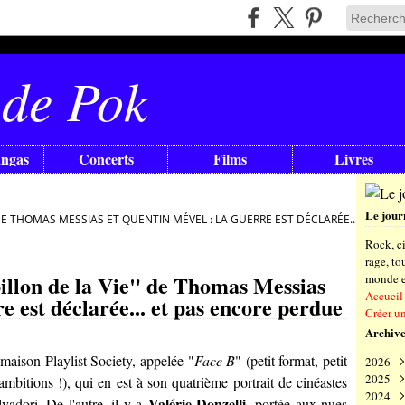
 de Pok
angas
Concerts
Films
Livres
Le jour
 DE THOMAS MESSIAS ET QUENTIN MÉVEL : LA GUERRE EST DÉCLARÉE... ET PAS
Rock, ci
rage, t
billon de la Vie" de Thomas Messias
monde en
Accueil
e est déclarée... et pas encore perdue
Créer u
Archive
a maison Playlist Society, appelée "
Face B
" (petit format, petit
2026
2025
Aoû
mbitions !), qui en est à son quatrième portrait de cinéastes
2024
Juil
Déc
Valérie Donzelli
lvadori
. De l'autre, il y a
, portée aux nues