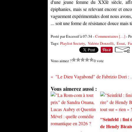
d'une jeune femme du XXIè siècle, affro
épiphanies, mais se relevant encore et enco
vaguement expérimentales dont nous avons, pa
... soit une forme de résistance douce mais têt
Posté par Excessif à 07:34 -
Commentaires [
…
]
- Pe
Tags:
Playlist Society
,
Valérie Donzelli
,
Essai
,
Fa
Vous aimez ?
0 vote
"Le Dieu Vagabond" 
Vous aimerez aussi :
"Seinfeld : fini 
de Hendy Bicais