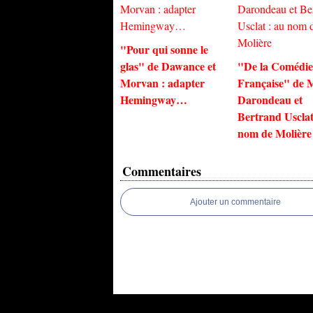
"Pour qui sonne le
glas" de Dawance et
"De la Comédie
Morvan : adapter
Française" de 
Hemingway…
Darondeau et
Bertrand Usclat
nom de Molière
Commentaires
Ajouter un commentaire