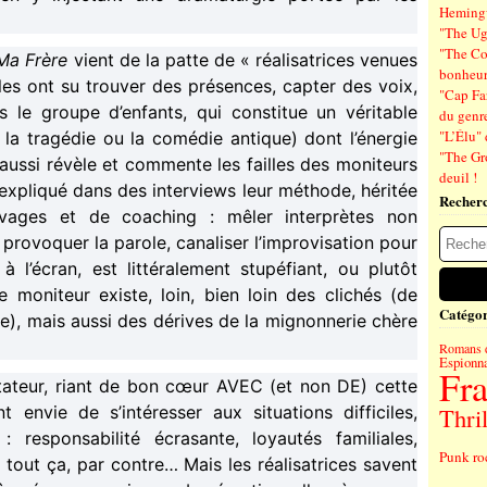
Hemin
"The Ug
"The Co
Ma Frère
vient de la patte de « réalisatrices venues
bonheu
lles ont su trouver des présences, capter des voix,
"Cap Far
ns le groupe d’enfants, qui constitue un véritable
du genre
"L’Élu" 
la tragédie ou la comédie antique) dont l’énergie
"The Gr
s aussi révèle et commente les failles des moniteurs
deuil !
expliqué dans des interviews leur méthode, héritée
Recher
vages et de coaching : mêler interprètes non
provoquer la parole, canaliser l’improvisation pour
 à l’écran, est littéralement stupéfiant, ou plutôt
 moniteur existe, loin, bien loin des clichés (de
Catégor
nre), mais aussi des dérives de la mignonnerie chère
Romans 
Espionn
Fr
tateur, riant de bon cœur AVEC (et non DE) cette
 envie de s’intéresser aux situations difficiles,
Thril
responsabilité écrasante, loyautés familiales,
Punk ro
e tout ça, par contre… Mais les réalisatrices savent