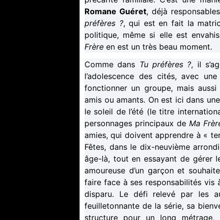
Romane Guéret
, déjà responsables
préfères ?
, qui est en fait la mat
politique, même si elle est envah
Frère
en est un très beau moment.
Comme dans
Tu préfères ?
, il s’
l’adolescence des cités, avec un
fonctionner un groupe, mais aussi 
amis ou amants. On est ici dans un
le soleil de l’été (le titre internation
personnages principaux de
Ma Frèr
amies, qui doivent apprendre à « ten
Fêtes, dans le dix-neuvième arrondi
âge-là, tout en essayant de gérer l
amoureuse d’un garçon et souhaite
faire face à ses responsabilités vis
disparu. Le défi relevé par les a
feuilletonnante de la série, sa bien
structure pour un long métrage, 