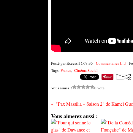
Posté par Excessif à 07:35 -
Commentaires [
…
]
- Pe
Tags:
France
,
Cinéma Social
Vous aimez ?
0 vote
Vous aimerez aussi :