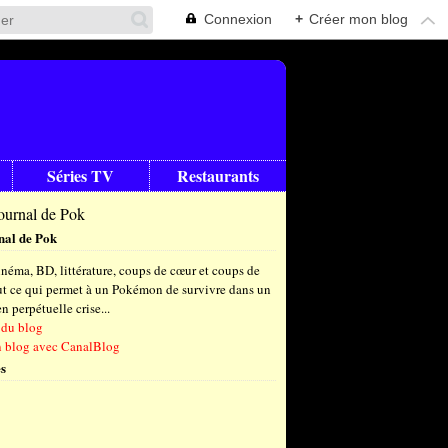
Connexion
+
Créer mon blog
Séries TV
Restaurants
nal de Pok
néma, BD, littérature, coups de cœur et coups de
out ce qui permet à un Pokémon de survivre dans un
 perpétuelle crise...
 du blog
n blog avec CanalBlog
s
t
(6)
let
embre
(24)
(23)