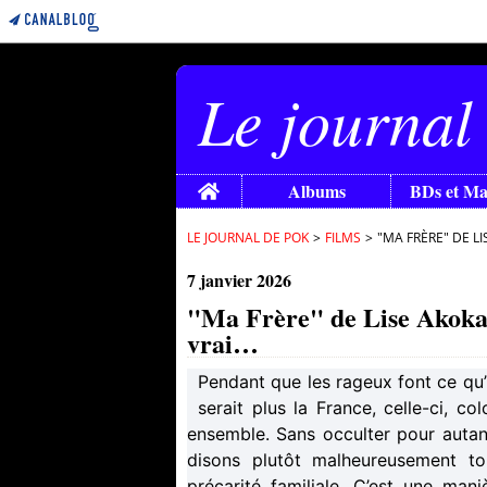
Le journal
Home
Albums
BDs et M
LE JOURNAL DE POK
>
FILMS
>
"MA FRÈRE" DE L
7 janvier 2026
"Ma Frère" de Lise Akoka
vrai…
Pendant que les rageux font ce qu’i
serait plus la France, celle-ci, co
ensemble. Sans occulter pour autant
disons plutôt malheureusement tou
précarité familiale. C’est une man