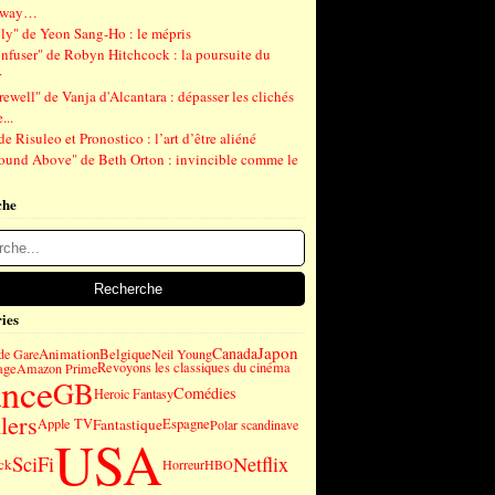
gway…
ly" de Yeon Sang-Ho : le mépris
nfuser" de Robyn Hitchcock : la poursuite du
r
ewell" de Vanja d'Alcantara : dépasser les clichés
...
de Risuleo et Pronostico : l’art d’être aliéné
ound Above" de Beth Orton : invincible comme le
che
ies
Japon
Canada
Animation
Belgique
de Gare
Neil Young
age
Revoyons les classiques du cinéma
Amazon Prime
ance
GB
Comédies
Heroic Fantasy
lers
Fantastique
Apple TV
Espagne
Polar scandinave
USA
SciFi
Netflix
ck
Horreur
HBO