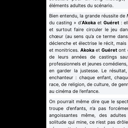
éléments adultes du scénario.
Bien entendu, la grande réussite de
du casting » d’
Akoka
et
Guéret
: e
et surtout faire circuler le jeu da
chœur (au sens qu’a ce terme dans 
déclenche et électrise le récit, mai
et monitrices.
Akoka
et
Guéret
ont 
de leurs années de castings sau
professionnels et jeunes comédiens, 
en garder la justesse. Le résultat,
enchanteur : chaque enfant, chaque
race, de religion, de culture, de ge
au cinéma de l’enfance.
On pourrait même dire que le spec
troupe d’enfants, n’a pas forcément
angoissantes même, des adultes : 
solitude qui mine, ce n’est pas drôl