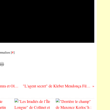
rmalien [
#
]
"Pax Massilia – Saison 2" de Kamel Guemra et Olivier Marchal : bellum massiliense
"L'agent secret" de Kleber Mendonça Filho : dictature et transmission