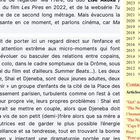
2023
Juin
Nov
Déc
 du film
Les Pires
en 2022, et de la websérie
Tu
2022
Mai
Oct
Nov
Déc
rice de ce second long métrage. Mais évacuons la
2021
Avri
Sep
Oct
Nov
Déc
2020
Mar
Aoû
Sep
Oct
Nov
Déc
issante en ce moment, et parlons cinéma, car
Ma
2019
Févr
Juil
Aoû
Sep
Oct
Nov
Déc
2018
Janv
Juin
Juil
Aoû
Sep
Oct
Nov
Déc
2017
Mai
Juin
Juil
Aoû
Sep
Oct
Nov
Déc
agit de porter ici un regard direct sur l’enfance et
2016
Avri
Mai
Juin
Juil
Aoû
Sep
Oct
Nov
Déc
e attention extrême aux micro-moments qui font
2015
Mar
Avri
Mai
Juin
Juil
Aoû
Sep
Oct
Nov
Déc
évoluer ou basculer des relations entre copains,
2014
Févr
Mar
Avri
Mai
Juin
Juil
Aoû
Sep
Oct
Nov
Déc
2013
Janv
Févr
Mar
Avri
Mai
Juin
Juil
Aoû
Sep
Oct
Nov
Déc
e colo, dans le cadre somptueux de la Drôme, sous
2012
Janv
Févr
Mar
Avri
Mai
Juin
Juil
Aoû
Sep
Oct
Nov
Déc
al du film est d’ailleurs
Summer Beats
…). Les deux
2011
Janv
Févr
Mar
Avri
Mai
Juin
Juil
Aoû
Sep
Oct
Nov
Déc
e
, Shai et Djeneba, sont deux jeunes adultes, deux
Janv
Févr
Mar
Avri
Mai
Juin
Juil
Aoû
Sep
Oct
Nov
Déc
Contact
ir » un groupe d’enfants de la cité de la Place des
Janv
Févr
Mar
Avri
Mai
Juin
Juil
Aoû
Sep
Oct
Nov
Articles
Janv
Févr
Mar
Avri
Mai
Juin
Juil
Aoû
Sep
ssement parisien, turbulents comme on l’est à cet
Janv
Févr
Mar
Avri
Mai
Juin
Juil
Aoû
eur propre vie, leurs propres problèmes : Shai est
"Girl" d
Janv
Févr
Mar
Avri
Mai
Juin
Juil
"The Ne
rait se mettre en couple, alors que Djeneba doit
Janv
Févr
Mar
Avri
Mai
Juin
l’human
 à vis de son petit (demi-)frère alors que sa mère a
Janv
Févr
Mar
Avri
Mai
"The Ni
Janv
Févr
Mar
Avri
utrices est de garder le plus possible l’énergie
"Cape F
Janv
Févr
Mar
veillance et sa tendresse, tout en trouvant la bonne
Peur !
Janv
Févr
"Pour q
en y injectant une dramaturgie portée par les
Janv