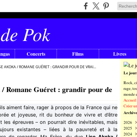
 de Pok
angas
Concerts
Films
Livres
ISE AKOKA / ROMANE GUÉRET : GRANDIR POUR DE VRAI…
Le jour
Rock, ci
 / Romane Guéret : grandir pour de
rage, t
monde en
Accueil
Créer u
ls aiment faire, rager à propos de la France qui ne
Archive
lorée et joyeuse, rit du bonheur de vivre et d’être
 les épreuves – on pourrait dire inévitables, mais
2026
2025
Aoû
jours existantes – liées à la pauvreté et à la
2024
Juil
Déc
ière de regarder
Ma Frère
, du duo
Lise Akoka /