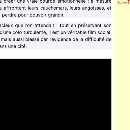
 à créer une vraie courbe émotionnelle : à mesure
P
Action
 affrontent leurs cauchemars, leurs angoisses, et
à perdre pour pouvoir grandir.
acieux que l’on attendait : tout en préservant son
d’une colo turbulente, il est un véritable film social.
 mais aussi blessé par l’évidence de la difficulté de
ns une cité.