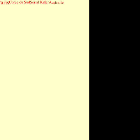
aris
Corée du Sud
Serial Killer
Australie