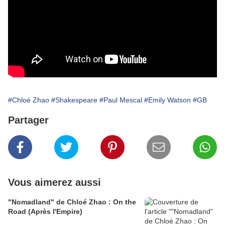
#Chloé Zhao
#Shakespeare
#Paul Mescal
#Emily Watson
#GB
Partager
Vous aimerez aussi
"Nomadland" de Chloé Zhao : On the
Road (Après l'Empire)