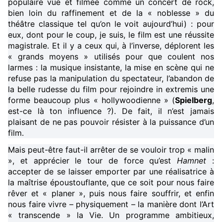
populaire vue et filmée comme un concert de rock,
bien loin du raffinement et de la « noblesse » du
théâtre classique tel qu’on le voit aujourd’hui) : pour
eux, dont pour le coup, je suis, le film est une réussite
magistrale. Et il y a ceux qui, à l’inverse, déplorent les
« grands moyens » utilisés pour que coulent nos
larmes : la musique insistante, la mise en scène qui ne
refuse pas la manipulation du spectateur, l’abandon de
la belle rudesse du film pour rejoindre in extremis une
forme beaucoup plus « hollywoodienne » (
Spielberg
,
est-ce là ton influence ?). De fait, il n’est jamais
plaisant de ne pas pouvoir résister à la puissance d’un
film.
Mais peut-être faut-il arrêter de se vouloir trop « malin
», et apprécier le tour de force qu’est
Hamnet
:
accepter de se laisser emporter par une réalisatrice à
la maîtrise époustouflante, que ce soit pour nous faire
rêver et « planer », puis nous faire souffrir, et enfin
nous faire vivre – physiquement – la manière dont l’Art
« transcende » la Vie. Un programme ambitieux,