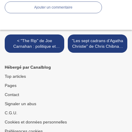
Ajouter un commentaire
< "The Rip" de Joe
"Les sept cadrans d’Agatha
Carnahan : politique et
Christie" de Chris Chibnall :
narration
midi à quatorze heures >
Hébergé par Canalblog
Top articles
Pages
Contact
Signaler un abus
C.G.U.
Cookies et données personnelles
Préférences cookies