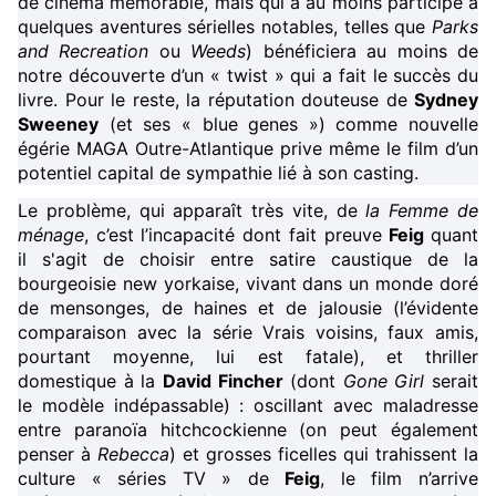
de cinéma mémorable, mais qui a au moins participé à
quelques aventures sérielles notables, telles que
Parks
and Recreation
ou
Weeds
) bénéficiera au moins de
notre découverte d’un « twist » qui a fait le succès du
livre. Pour le reste, la réputation douteuse de
Sydney
Sweeney
(et ses « blue genes ») comme nouvelle
égérie MAGA Outre-Atlantique prive même le film d’un
potentiel capital de sympathie lié à son casting.
Le problème, qui apparaît très vite, de
la Femme de
ménage
, c’est l’incapacité dont fait preuve
Feig
quant
il s'agit de choisir entre satire caustique de la
bourgeoisie new yorkaise, vivant dans un monde doré
de mensonges, de haines et de jalousie (l’évidente
comparaison avec la série Vrais voisins, faux amis,
pourtant moyenne, lui est fatale), et thriller
domestique à la
David Fincher
(dont
Gone Girl
serait
le modèle indépassable) : oscillant avec maladresse
entre paranoïa hitchcockienne (on peut également
penser à
Rebecca
) et grosses ficelles qui trahissent la
culture « séries TV » de
Feig
, le film n’arrive