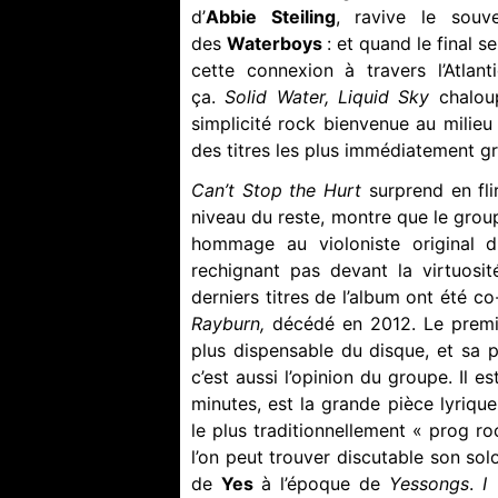
d’
Abbie Steiling
, ravive le sou
des
Waterboys
: et quand le final s
cette connexion à travers l’Atla
ça.
Solid Water, Liquid Sky
chalou
simplicité rock bienvenue au milieu
des titres les plus immédiatement gr
Can’t Stop the Hurt
surprend en fli
niveau du reste, montre que le groupe
hommage au violoniste original d
rechignant pas devant la virtuosit
derniers titres de l’album ont été co
Rayburn,
décédé en 2012. Le premi
plus dispensable du disque, et sa p
c’est aussi l’opinion du groupe. Il es
minutes, est la grande pièce lyriqu
le plus traditionnellement « prog r
l’on peut trouver discutable son sol
de
Yes
à l’époque de
Yessongs
.
I