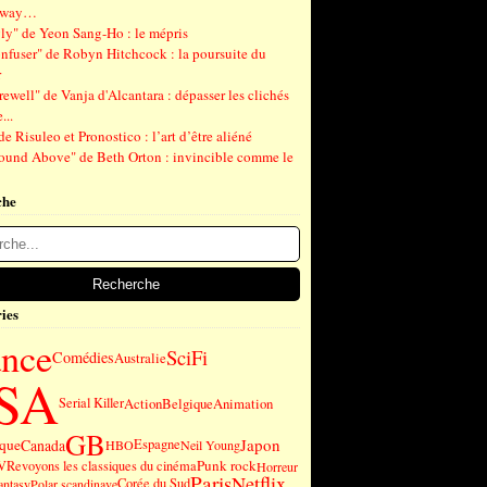
gway…
ly" de Yeon Sang-Ho : le mépris
nfuser" de Robyn Hitchcock : la poursuite du
r
ewell" de Vanja d'Alcantara : dépasser les clichés
...
de Risuleo et Pronostico : l’art d’être aliéné
ound Above" de Beth Orton : invincible comme le
che
ies
ance
SciFi
Comédies
Australie
SA
Serial Killer
Action
Belgique
Animation
GB
Japon
ique
Canada
Espagne
HBO
Neil Young
Punk rock
V
Revoyons les classiques du cinéma
Horreur
Paris
Netflix
Corée du Sud
antasy
Polar scandinave