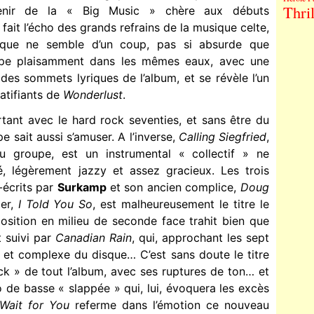
Thril
venir de la « Big Music » chère aux débuts
e fait l’écho des grands refrains de la musique celte,
ntique ne semble d’un coup, pas si absurde que
pe plaisamment dans les mêmes eaux, avec une
 des sommets lyriques de l’album, et se révèle l’un
atifiants de
Wonderlust
.
rtant avec le hard rock seventies, et sans être du
 sait aussi s’amuser. A l’inverse,
Calling Siegfried
,
u groupe, est un instrumental « collectif » ne
é, légèrement jazzy et assez gracieux. Les trois
-écrits par
Surkamp
et son ancien complice,
Doug
er,
I Told You So
, est malheureusement le titre le
osition en milieu de seconde face trahit bien que
t suivi par
Canadian Rain
, qui, approchant les sept
e et complexe du disque… C’est sans doute le titre
ock » de tout l’album, avec ses ruptures de ton… et
o de basse « slappée » qui, lui, évoquera les excès
 Wait for You
referme dans l’émotion ce nouveau