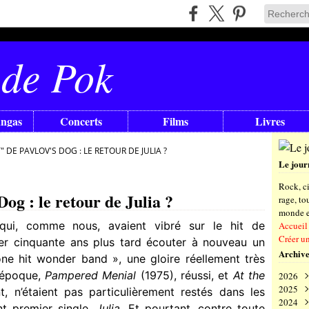
 de Pok
angas
Concerts
Films
Livres
DE PAVLOV'S DOG : LE RETOUR DE JULIA ?
Le jour
Rock, ci
og : le retour de Julia ?
rage, t
monde en
ui, comme nous, avaient vibré sur le hit de
Accueil
Créer u
ner cinquante ans plus tard écouter à nouveau un
Archive
e hit wonder band », une gloire réellement très
’époque,
Pampered Menial
(1975), réussi, et
At the
2026
2025
Aoû
t, n’étaient pas particulièrement restés dans les
2024
Juil
Déc
nt premier single,
Julia
. Et pourtant, contre toute