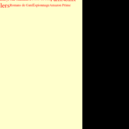
lers
Espionnage
Romans de Gare
Amazon Prime