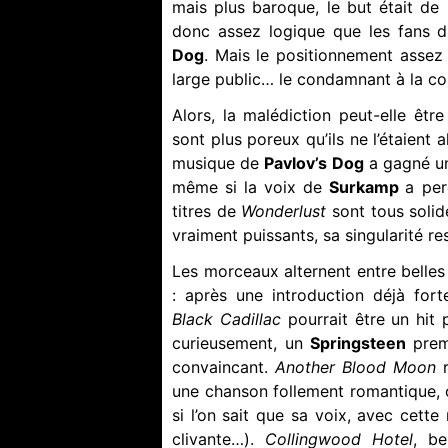
mais plus baroque, le but était de 
donc assez logique que les fans 
Dog
. Mais le positionnement assez
large public… le condamnant à la con
Alors, la malédiction peut-elle êtr
sont plus poreux qu’ils ne l’étaient 
musique de
Pavlov’s Dog
a gagné un
même si la voix de
Surkamp
a per
titres de
Wonderlust
sont tous solid
vraiment puissants, sa singularité re
Les morceaux alternent entre belles
: après une introduction déjà for
Black Cadillac
pourrait être un hit
curieusement, un
Springsteen
prem
convaincant.
Another Blood Moon
une chanson follement romantique, 
si l’on sait que sa voix, avec cett
clivante…).
Collingwood Hotel
, be