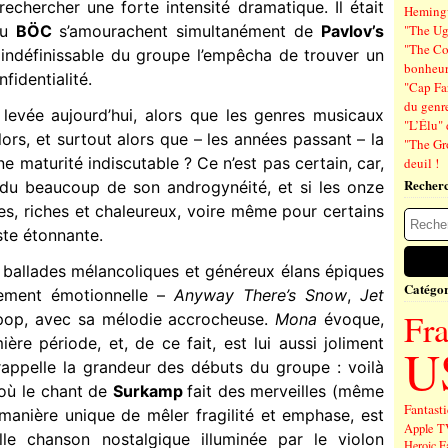
rechercher une forte intensité dramatique. Il était
Hemin
du
BÖC
s’amourachent simultanément de
Pavlov’s
"The Ug
"The Co
 indéfinissable du groupe l’empêcha de trouver un
bonheu
fidentialité.
"Cap Far
du genre
e levée aujourd’hui, alors que les genres musicaux
"L’Élu" 
alors, et surtout alors que – les années passant – la
"The Gr
e maturité indiscutable ? Ce n’est pas certain, car,
deuil !
Recher
du beaucoup de son androgynéité, et si les onze
es, riches et chaleureux, voire même pour certains
ste étonnante.
 ballades mélancoliques et généreux élans épiques
Catégor
tement émotionnelle –
Anyway There’s Snow
,
Jet
Fr
 pop, avec sa mélodie accrocheuse.
Mona
évoque,
ière période, et, de ce fait, est lui aussi joliment
U
rappelle la grandeur des débuts du groupe : voilà
où le chant de
Surkamp
fait des merveilles (même
Fantast
e manière unique de mêler fragilité et emphase, est
Apple T
lle chanson nostalgique illuminée par le violon
Heroic F