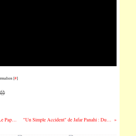
rmalien [
#
]
"Météors" de Hubert Charuel et Claude Le Pape : la bière, c’est comme si c’était mon frère !
"Un Simple Accident" de Jafar Panahi : Du mauvais cinéma pour une bonne cause !