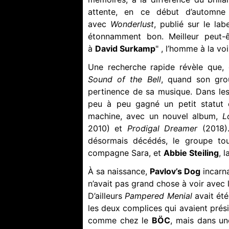
attente, en ce début d’automne
avec
Wonderlust
, publié sur le la
étonnamment bon. Meilleur peut
à
David Surkamp
" , l’homme à la voi
Une recherche rapide révèle que, e
Sound of the Bell
, quand son grou
pertinence de sa musique. Dans le
peu à peu gagné un petit statut 
machine, avec un nouvel album,
L
2010) et
Prodigal Dreamer
(2018)
désormais décédés, le groupe to
compagne Sara, et
Abbie Steiling
, 
À sa naissance,
Pavlov’s Dog
incarn
n’avait pas grand chose à voir avec 
D’ailleurs
Pampered Menial
avait ét
les deux complices qui avaient prés
comme chez le
BÖC
, mais dans un