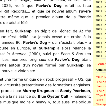
2023
Juin
Nov
Déc
 2025, voilà que
Pavlov’s Dog
refait surface
2022
Mai
Oct
Nov
Déc
bel Ruf Records,… et que ce nouvel album s’avère
2021
Avri
Sep
Oct
Nov
Déc
2020
Mar
Aoû
Sep
Oct
Nov
Déc
-être même que le premier album de la "bande
2019
Févr
Juil
Aoû
Sep
Oct
Nov
Déc
x de cristal fêlé.
2018
Janv
Juin
Juil
Aoû
Sep
Oct
Nov
Déc
2017
Mai
Juin
Juil
Aoû
Sep
Oct
Nov
Déc
n fait,
Surkamp
, en dépit de l’échec de
At the
2016
Avri
Mai
Juin
Juil
Aoû
Sep
Oct
Nov
Déc
pe s’est délité, n’a jamais cessé de croire à la
2015
Mar
Avri
Mai
Juin
Juil
Aoû
Sep
Oct
Nov
Déc
s années 90,
Pavlov’s Dog
– qui n’existait plus – a
2014
Févr
Mar
Avri
Mai
Juin
Juil
Aoû
Sep
Oct
Nov
Déc
2013
Janv
Févr
Mar
Avri
Mai
Juin
Juil
Aoû
Sep
Oct
Nov
Déc
culte en Europe, et
Surkamp
a alors relancé la
2012
Janv
Févr
Mar
Avri
Mai
Juin
Juil
Aoû
Sep
Oct
Nov
Déc
ost in America
(1999), suivi par
Echo & Boo
(en
2011
Janv
Févr
Mar
Avri
Mai
Juin
Juil
Aoû
Sep
Oct
Nov
Déc
. Les membres originaux de
Pavlov’s Dog
étant
Janv
Févr
Mar
Avri
Mai
Juin
Juil
Aoû
Sep
Oct
Nov
Déc
Contact
urne autour d’un noyau formé par
Surkamp
, sa
Janv
Févr
Mar
Avri
Mai
Juin
Juil
Aoû
Sep
Oct
Nov
Articles
Janv
Févr
Mar
Avri
Mai
Juin
Juil
Aoû
Sep
la nouvelle violoniste.
Janv
Févr
Mar
Avri
Mai
Juin
Juil
Aoû
"Girl" d
Janv
Févr
Mar
Avri
Mai
Juin
Juil
ait une forme unique de « rock progressif » US, qui
"The New
Janv
Févr
Mar
Avri
Mai
Juin
la virtuosité prétentieuse des formations anglaises.
l’human
Janv
Févr
Mar
Avri
Mai
é produit par
Murray Krugman
et
Sandy Pearlman
,
"The Ni
Janv
Févr
Mar
Avri
"Cape F
idé à la naissance du
Blue Öyster Cult
. Finalement,
Janv
Févr
Mar
Peur !
Janv
Févr
e musique moins « heavy », tout aussi mélodique
"Pour q
Janv