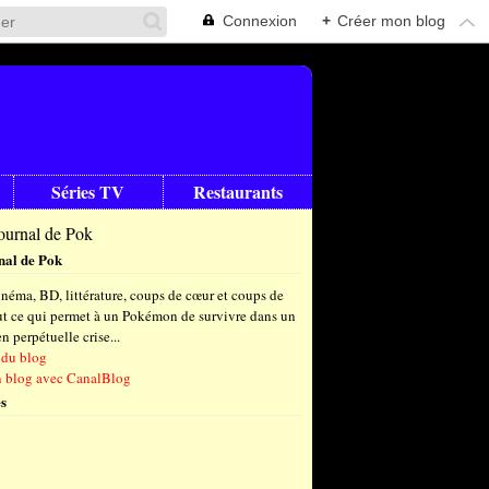
Connexion
+
Créer mon blog
Séries TV
Restaurants
nal de Pok
néma, BD, littérature, coups de cœur et coups de
out ce qui permet à un Pokémon de survivre dans un
 perpétuelle crise...
 du blog
n blog avec CanalBlog
s
t
(6)
let
embre
(25)
(23)