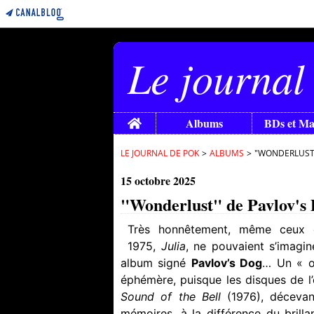
Le journal
Home
Albums
BDs et M
LE JOURNAL DE POK
>
ALBUMS
>
"WONDERLUST" 
15 octobre 2025
"Wonderlust" de Pavlov's D
Très honnêtement, même ceux q
1975,
Julia
, ne pouvaient s’imagi
album signé
Pavlov’s Dog
… Un « on
éphémère, puisque les disques de l
Sound of the Bell
(1976), décevan
mémoires, à la différence du brilla