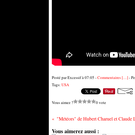
Posté par Excessif à 07:05 -
Commentaires [
…
]
- Pe
Tags:
USA
Vous aimez ?
0 vote
Vous aimerez aussi :