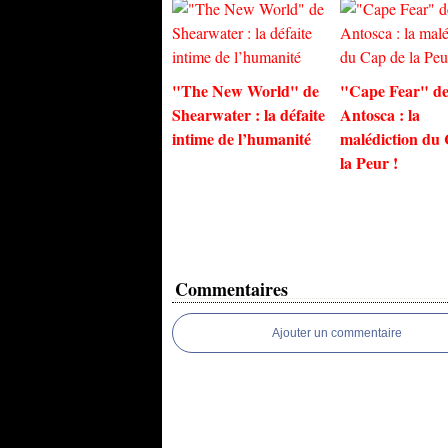
"The New World" de
"Cape Fear" de
Shearwater : la défaite
Antosca : la
intime de l’humanité
malédiction du
la Peur !
Commentaires
Ajouter un commentaire