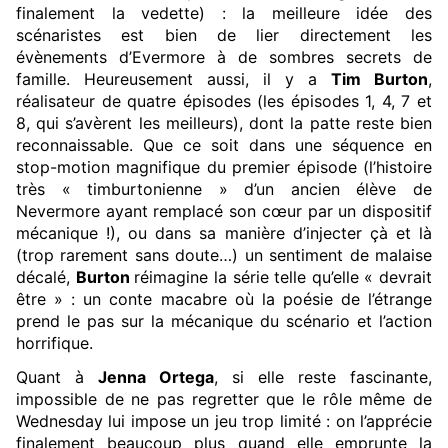
finalement la vedette) : la meilleure idée des
scénaristes est bien de lier directement les
évènements d’Evermore à de sombres secrets de
famille. Heureusement aussi, il y a
Tim Burton
,
réalisateur de quatre épisodes (les épisodes 1, 4, 7 et
8, qui s’avèrent les meilleurs), dont la patte reste bien
reconnaissable. Que ce soit dans une séquence en
stop-motion magnifique du premier épisode (l’histoire
très « timburtonienne » d’un ancien élève de
Nevermore ayant remplacé son cœur par un dispositif
mécanique !), ou dans sa manière d’injecter çà et là
(trop rarement sans doute…) un sentiment de malaise
décalé,
Burton
réimagine la série telle qu’elle « devrait
être » : un conte macabre où la poésie de l’étrange
prend le pas sur la mécanique du scénario et l’action
horrifique.
Quant à
Jenna Ortega
, si elle reste fascinante,
impossible de ne pas regretter que le rôle même de
Wednesday lui impose un jeu trop limité : on l’apprécie
finalement beaucoup plus quand elle emprunte la