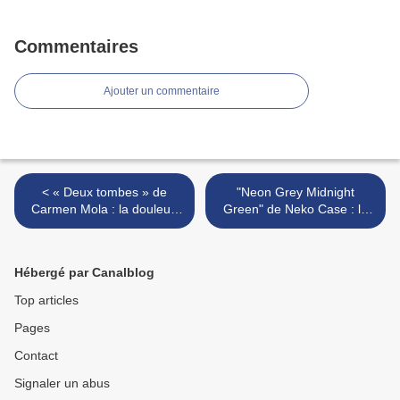
Commentaires
Ajouter un commentaire
< « Deux tombes » de
"Neon Grey Midnight
Carmen Mola : la douleur,
Green" de Neko Case : la
la rage et les
nuit en couleurs… >
invraisemblances
Hébergé par Canalblog
Top articles
Pages
Contact
Signaler un abus