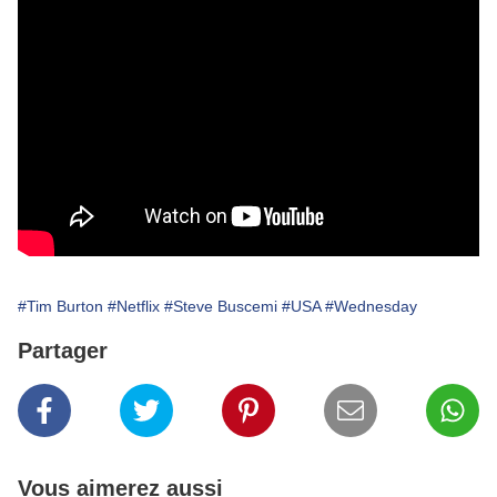
#Tim Burton
#Netflix
#Steve Buscemi
#USA
#Wednesday
Partager
Vous aimerez aussi