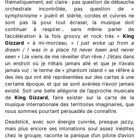
thématiquement, est claire : pas question de débauche
orchestrale incontrôlée, pas question de «
symphonisme » puéril et stérile, cordes et cuivres ne
sont pas là pour tout écraser, la musique doit
continuer à respirer… sans même parler de
l’accélération à la fois groovy et rock très «
King
Gizzard
» à mi-morceau. «
I just woke up from a
dream / I was in a place I’d never been and never
seen
» (Je viens de me réveiller d’un rêve / J’étais dans
un endroit où je n’étais jamais allé et que je n’avais
jamais vu) : le terme de « phantom island » se réfère à
des iles qui ont été représentées sur des cartes à une
certaine époque, et qui se sont avérées n’avoir jamais
existé. Soit une belle allégorie de l’approche musicale
de
King Gizzard
, faire exister sur la carte de la
musique internationale des territoires imaginaires, que
nous sommes pourtant persuadés de connaître.
Deadstick,
avec son énergie cuivrée, presque jazzy,
mais plus encore ses intonations soul assez inédites
chez le groupe, raconte la panique d’un pilote d’avion