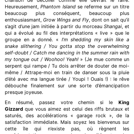
chanson de décoller comme elle devrait le faire.
Heureusement,
Phantom Island
se referme sur un titre
beaucoup plus conséquent, beaucoup plus
enthousiasmant,
Grow Wings and Fly
, dont on sait qu’il
s’agit d’une jam initiée à partir du morceau
Shangai
, et
qui a évolué au fil des interprétations « live » que le
groupe en a donné. «
I’m shedding my skin like a
snake slithering / You gotta stop the overwhelming
self-doubt / Catch me dancing in the summer rain with
my tongue out / Woohoo! Yeah!
» (Je mue comme un
serpent qui rampe / Tu dois arrêter de douter de moi-
même / Attrape-moi en train de danser sous la pluie
d’été avec ma langue tirée / Youpi ! Ouais !) : le rêve
débouche finalement sur une sorte d’émancipation
presque joyeuse.
En résumé, passez votre chemin si le
King
Gizzard
que vous aimez est celui des riffs brutaux et
saturés, des accélérations « garage rock », de la
satisfaction immédiate. Mais soyez les bienvenus sur
cette île qui n’existe pas, où règnent les