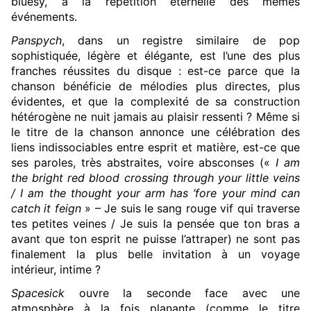
bluesy, à la répétition éternelle des mêmes
événements.
Panspych
, dans un registre similaire de pop
sophistiquée, légère et élégante, est l’une des plus
franches réussites du disque : est-ce parce que la
chanson bénéficie de mélodies plus directes, plus
évidentes, et que la complexité de sa construction
hétérogène ne nuit jamais au plaisir ressenti ? Même si
le titre de la chanson annonce une célébration des
liens indissociables entre esprit et matière, est-ce que
ses paroles, très abstraites, voire absconses («
I am
the bright red blood crossing through your little veins
/ I am the thought your arm has ‘fore your mind can
catch it feign
» – Je suis le sang rouge vif qui traverse
tes petites veines / Je suis la pensée que ton bras a
avant que ton esprit ne puisse l’attraper) ne sont pas
finalement la plus belle invitation à un voyage
intérieur, intime ?
Spacesick
ouvre la seconde face avec une
atmosphère à la fois planante (comme le titre