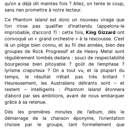
qu’on a déjà dit maintes fois ? Allez, on tente le coup,
sans rien promettre à notre lecteur.
Ce
Phantom Island
est donc un nouveau virage que
l’on n’ose pas qualifier d’inattendu (appelons-le
improbable, d’accord ?) : cette fois,
King Gizzard
ont
convoqué un « grand orchestre » à la rescousse. C’est
là un piège bien connu, et au fil des années, bien des
groupes de Rock Progressif et de Heavy Metal sont
régulièrement tombés dedans : souci de respectabilité
bourgeoise bien pitoyable ? goût de l’emphase ?
lyrisme crapoteux ? On a tout vu, et la plupart du
temps, le résultat n’était pas très brillant !
Heureusement, les Australiens délirants sont – et
restent – intelligents :
Phantom Island
étonnera
d’abord par ses ambitions, avant de nous embarquer
grâce à sa retenue.
Dès les premières minutes de l’album, dès le
démarrage de la chanson éponyme, l’orientation
choisie par le groupe, tant formellement que