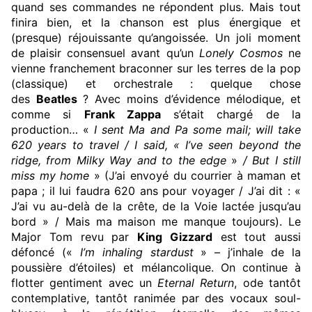
quand ses commandes ne répondent plus. Mais tout
finira bien, et la chanson est plus énergique et
(presque) réjouissante qu’angoissée. Un joli moment
de plaisir consensuel avant qu’un
Lonely Cosmos
ne
vienne franchement braconner sur les terres de la pop
(classique) et orchestrale : quelque chose
des
Beatles
? Avec moins d’évidence mélodique, et
comme si
Frank Zappa
s’était chargé de la
production… «
I sent Ma and Pa some mail; will take
620 years to travel / I said, « I’ve seen beyond the
ridge, from Milky Way and to the edge
»
/ But I still
miss my home
» (J’ai envoyé du courrier à maman et
papa ; il lui faudra 620 ans pour voyager / J’ai dit : «
J’ai vu au-delà de la crête, de la Voie lactée jusqu’au
bord » / Mais ma maison me manque toujours). Le
Major Tom revu par
King Gizzard
est tout aussi
défoncé («
I’m inhaling stardust
» – j’inhale de la
poussière d’étoiles) et mélancolique. On continue à
flotter gentiment avec un
Eternal Return
, ode tantôt
contemplative, tantôt ranimée par des vocaux soul-