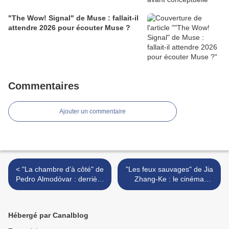
"The Wow! Signal" de Muse : fallait-il
attendre 2026 pour écouter Muse ?
Commentaires
Ajouter un commentaire
< "La chambre d’à côté" de
"Les feux sauvages" de Jia
Pedro Almodóvar : derrière
Zhang-Ke : le cinéma
la porte rouge…
comme témoignage des
mutations du monde >
Hébergé par Canalblog