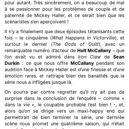
pour autant. Très sincèrement, on a beaucoup de mal
à se passionner pour les problèmes de couple et de
paternité de Mickey Haller, et ce serait bien que les
scénaristes s’en aperçoivent !
Il n’y a finalement que deux épisodes tétanisants cette
fois – le cinquième (
What Happens in Victorville
), et
surtout le dernier (
The Gods of Guilt
), avec un
remarquable numéro d’acteur de
Holt McCallany
– que
l’on avait vu et admiré dans
Iron Claw
de
Sean
Durkin
: ce que nous offre
McCallany
pendant son
audition face à Mickey Haller est d’une finesse et d’une
émotion rares, et rattrape bien des banalités que la
série nous a infligées jusque là.
On pourra par contre regretter qu’il n’y ait pas de
surprise dans la conclusion de l’enquête – comme «
dans la vie », le coupable probable l’est bien ! -, et,
alors qu’on se dirige vers un maxi-happy end qui
permettrait de bien terminer la série, une dernirèe
scène nous promet une quatrième saison, qui n’était