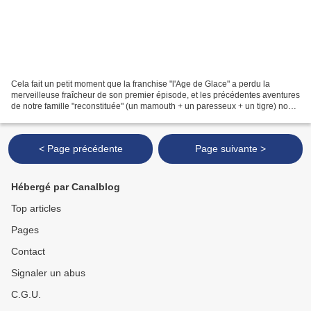
Cela fait un petit moment que la franchise "l'Age de Glace" a perdu la
merveilleuse fraîcheur de son premier épisode, et les précédentes aventures
de notre famille "reconstituée" (un mamouth + un paresseux + un tigre) nous
avaient laissés pour le moins...
< Page précédente
Page suivante >
Hébergé par Canalblog
Top articles
Pages
Contact
Signaler un abus
C.G.U.