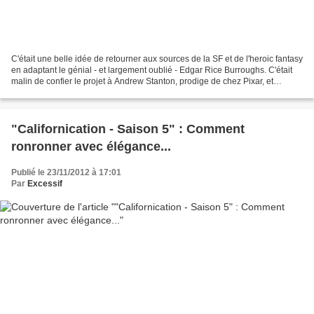
C'était une belle idée de retourner aux sources de la SF et de l'heroic fantasy
en adaptant le génial - et largement oublié - Edgar Rice Burroughs. C'était
malin de confier le projet à Andrew Stanton, prodige de chez Pixar, et
réalisateur du génial Wall-E....
"Californication - Saison 5" : Comment
ronronner avec élégance...
Publié le 23/11/2012 à 17:01
Par
Excessif