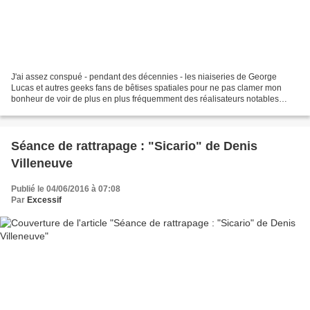
J'ai assez conspué - pendant des décennies - les niaiseries de George
Lucas et autres geeks fans de bêtises spatiales pour ne pas clamer mon
bonheur de voir de plus en plus fréquemment des réalisateurs notables
prendre à bras le corps des sujets ambitieux...
Séance de rattrapage : "Sicario" de Denis
Villeneuve
Publié le 04/06/2016 à 07:08
Par
Excessif