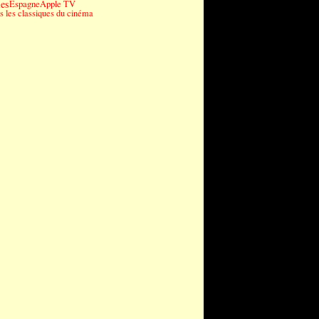
es
Espagne
Apple TV
 les classiques du cinéma