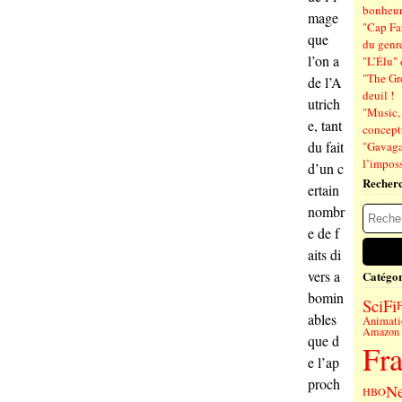
bonheu
mage
"Cap Far
que
du genre
l’on a
"L’Élu" 
"The Gr
de l’A
deuil !
utrich
"Music, 
e, tant
concept
du fait
"Gavagai
l’imposs
d’un c
Recher
ertain
nombr
e de f
aits di
vers a
Catégor
bomin
SciFi
F
ables
Animati
Amazon 
que d
Fr
e l’ap
proch
Ne
HBO