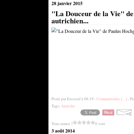
28 janvier 2015
"La Douceur de la Vie" de 
autrichien...
Posté par Excessif à 08:19 -
Commentaires [
…
]
- Pe
Tags:
Autriche
Vous aimez ?
0 vote
3 août 2014