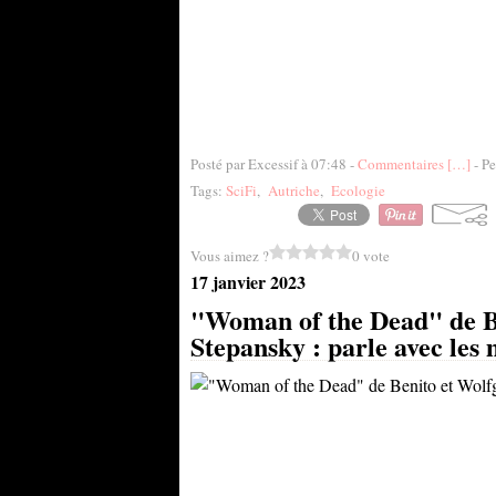
Posté par Excessif à 07:48 -
Commentaires [
…
]
- Pe
Tags:
SciFi
,
Autriche
,
Ecologie
Vous aimez ?
0 vote
17 janvier 2023
"Woman of the Dead" de B
Stepansky : parle avec les 