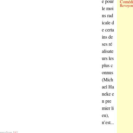
e pour
Comédi
Revoyons
le moi
ns rad
icale d
e certa
ins de
ses ré
alisate
urs les
plus c
onnus
(Mich
ael Ha
neke e
n pre
mier li
eu),
n’est...
rmalien [
#
]