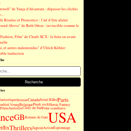
r
ewell" de Vanja d'Alcantara : dépasser les clichés
...
de Risuleo et Pronostico : l’art d’être aliéné
ound Above" de Beth Orton : invincible comme le
Fashion, Film" de Charli XCX : la fuite en avant
uelle
, et autres malentendus" d’Ulrich Köhler :
ible traduction
che
ies
Paris
antastique
Canada
Serial Killer
Horreur
Punk rock
on
Belgique
Neil Young
Heroic Fantasy
Australie
Corée du Sud
Prime
Polar scandinave
USA
ance
GB
Romans de Gare
Thrillers
tflix
Japon
Action
Espionnage