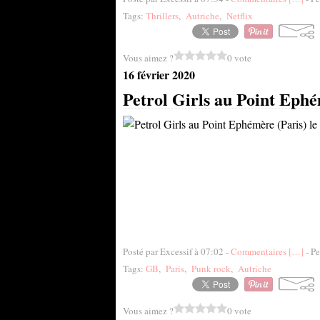
Tags:
Thrillers
,
Autriche
,
Netflix
Vous aimez ?
0 vote
16 février 2020
Petrol Girls au Point Ephé
Posté par Excessif à 07:02 -
Commentaires [
…
]
- Pe
Tags:
GB
,
Paris
,
Punk rock
,
Autriche
Vous aimez ?
0 vote