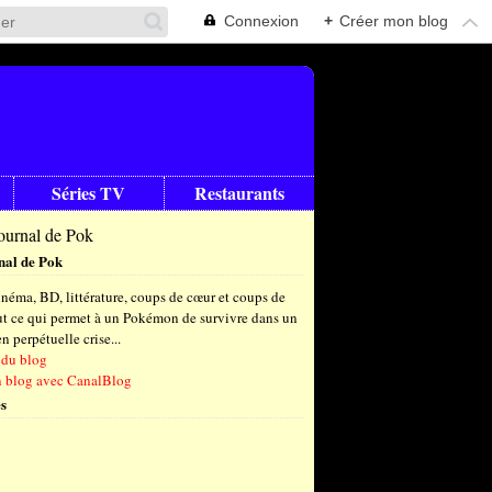
Connexion
+
Créer mon blog
Séries TV
Restaurants
nal de Pok
néma, BD, littérature, coups de cœur et coups de
out ce qui permet à un Pokémon de survivre dans un
 perpétuelle crise...
 du blog
n blog avec CanalBlog
s
t
(4)
let
embre
(24)
(23)