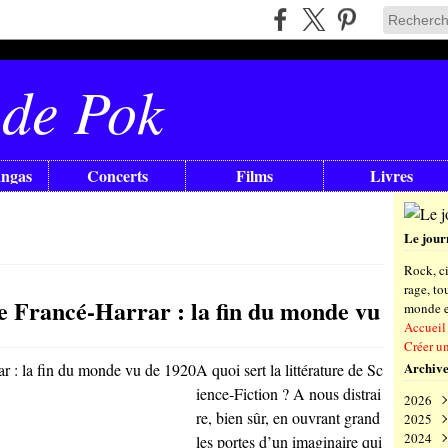
 de Pok
angas
Concerts
Films
Livres
Le jour
Rock, ci
rage, t
e Francé-Harrar : la fin du monde vu
monde en
Accueil
Créer u
Archive
A quoi sert la littérature de Sc
ience-Fiction ? A nous distrai
2026
re, bien sûr, en ouvrant grand
2025
Aoû
2024
Juil
Déc
les portes d’un imaginaire qui