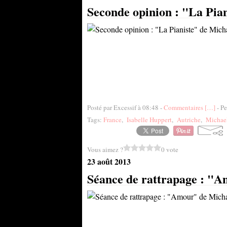
Seconde opinion : "La Pia
Posté par Excessif à 08:48 -
Commentaires [
…
]
- Pe
Tags:
France
,
Isabelle Huppert
,
Autriche
,
Michae
Vous aimez ?
0 vote
23 août 2013
Séance de rattrapage : "