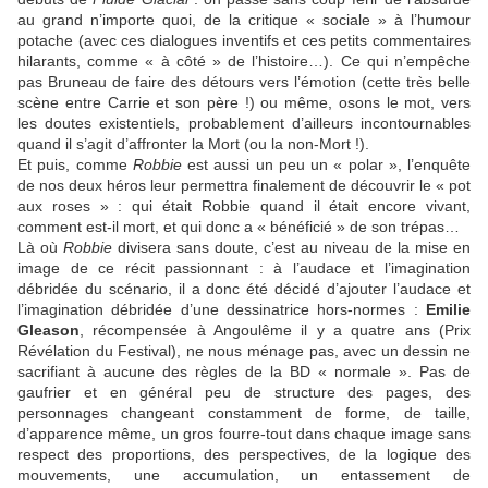
au grand n’importe quoi, de la critique « sociale » à l’humour
potache (avec ces dialogues inventifs et ces petits commentaires
hilarants, comme « à côté » de l’histoire…). Ce qui n’empêche
pas
Bruneau
de faire des détours vers l’émotion (cette très belle
scène entre Carrie et son père !) ou même, osons le mot, vers
les doutes existentiels, probablement d’ailleurs incontournables
quand il s’agit d’affronter la Mort (ou la non-Mort !).
Et puis, comme
Robbie
est aussi un peu un « polar », l’enquête
de nos deux héros leur permettra finalement de découvrir le « pot
aux roses » : qui était Robbie quand il était encore vivant,
comment est-il mort, et qui donc a « bénéficié » de son trépas…
Là où
Robbie
divisera sans doute, c’est au niveau de la mise en
image de ce récit passionnant : à l’audace et l’imagination
débridée du scénario, il a donc été décidé d’ajouter l’audace et
l’imagination débridée d’une dessinatrice hors-normes :
Emilie
Gleason
, récompensée à Angoulême il y a quatre ans (Prix
Révélation du Festival), ne nous ménage pas, avec un dessin ne
sacrifiant à aucune des règles de la BD « normale ». Pas de
gaufrier et en général peu de structure des pages, des
personnages changeant constamment de forme, de taille,
d’apparence même, un gros fourre-tout dans chaque image sans
respect des proportions, des perspectives, de la logique des
mouvements, une accumulation, un entassement de