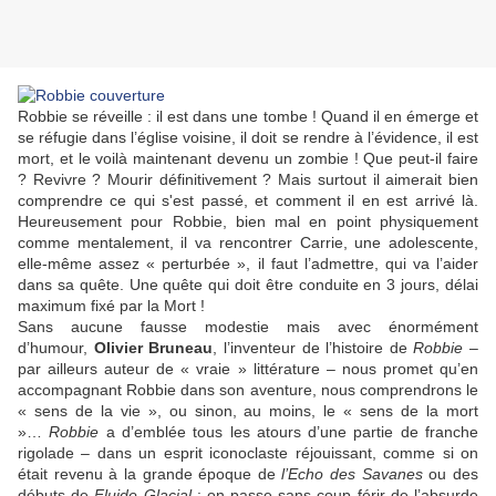
Robbie se réveille : il est dans une tombe ! Quand il en émerge et
se réfugie dans l’église voisine, il doit se rendre à l’évidence, il est
mort, et le voilà maintenant devenu un zombie ! Que peut-il faire
? Revivre ? Mourir définitivement ? Mais surtout il aimerait bien
comprendre ce qui s'est passé, et comment il en est arrivé là.
Heureusement pour Robbie, bien mal en point physiquement
comme mentalement, il va rencontrer Carrie, une adolescente,
elle-même assez « perturbée », il faut l’admettre, qui va l’aider
dans sa quête. Une quête qui doit être conduite en 3 jours, délai
maximum fixé par la Mort !
Sans aucune fausse modestie mais avec énormément
d’humour,
Olivier Bruneau
, l’inventeur de l’histoire de
Robbie
–
par ailleurs auteur de « vraie » littérature – nous promet qu’en
accompagnant Robbie dans son aventure, nous comprendrons le
« sens de la vie », ou sinon, au moins, le « sens de la mort
»…
Robbie
a d’emblée tous les atours d’une partie de franche
rigolade – dans un esprit iconoclaste réjouissant, comme si on
était revenu à la grande époque de
l’Echo des Savanes
ou des
débuts de
Fluide Glacial
: on passe sans coup férir de l’absurde