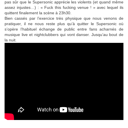
pas sûr que le Supersonic apprécie les violents (et quand même
assez injustes…) : « Fuck this fucking venue ! » avec lequel ils
quittent finalement la scène à 23h30.
Bien cassés par l’exercice très physique que nous venons de
pratiquer, il ne nous reste plus qu’à quitter le Supersonic où
s’opère l’habituel échange de public entre fans acharnés de
musique live et nightclubbers qui vont danser. Jusqu’au bout de
la nuit.