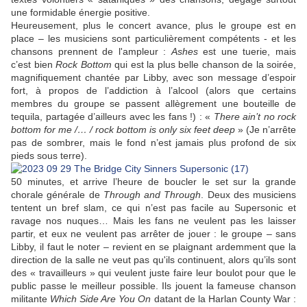
une formidable énergie positive.
Heureusement, plus le concert avance, plus le groupe est en
place – les musiciens sont particulièrement compétents - et les
chansons prennent de l'ampleur :
Ashes
est une tuerie, mais
c’est bien
Rock Bottom
qui est la plus belle chanson de la soirée,
magnifiquement chantée par Libby, avec son message d’espoir
fort, à propos de l’addiction à l’alcool (alors que certains
membres du groupe se passent allègrement une bouteille de
tequila, partagée d’ailleurs avec les fans !) : «
There ain’t no rock
bottom for me /… / rock bottom is only six feet deep
» (Je n’arrête
pas de sombrer, mais le fond n’est jamais plus profond de six
pieds sous terre).
50 minutes, et arrive l’heure de boucler le set sur la grande
chorale générale de
Through and Through
. Deux des musiciens
tentent un bref slam, ce qui n’est pas facile au Supersonic et
ravage nos nuques… Mais les fans ne veulent pas les laisser
partir, et eux ne veulent pas arrêter de jouer : le groupe – sans
Libby, il faut le noter – revient en se plaignant ardemment que la
direction de la salle ne veut pas qu'ils continuent, alors qu’ils sont
des « travailleurs » qui veulent juste faire leur boulot pour que le
public passe le meilleur possible. Ils jouent la fameuse chanson
militante
Which Side Are You On
datant de la Harlan County War :