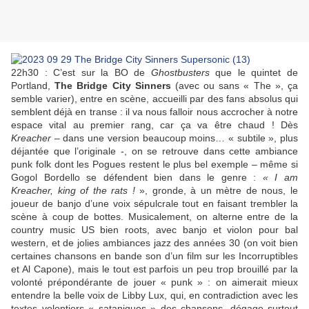
22h30 : C’est sur la BO de
Ghostbusters
que le quintet de
Portland,
The Bridge City Sinners
(avec ou sans « The », ça
semble varier), entre en scène, accueilli par des fans absolus qui
semblent déjà en transe : il va nous falloir nous accrocher à notre
espace vital au premier rang, car ça va être chaud ! Dès
Kreacher
– dans une version beaucoup moins… « subtile », plus
déjantée que l’originale -, on se retrouve dans cette ambiance
punk folk dont les Pogues restent le plus bel exemple – même si
Gogol Bordello se défendent bien dans le genre :
« I am
Kreacher, king of the rats !
», gronde, à un mètre de nous, le
joueur de banjo d’une voix sépulcrale tout en faisant trembler la
scène à coup de bottes. Musicalement, on alterne entre de la
country music US bien roots, avec banjo et violon pour bal
western, et de jolies ambiances jazz des années 30 (on voit bien
certaines chansons en bande son d’un film sur les Incorruptibles
et Al Capone), mais le tout est parfois un peu trop brouillé par la
volonté prépondérante de jouer « punk » : on aimerait mieux
entendre la belle voix de Libby Lux, qui, en contradiction avec les
textes volontiers « sataniques » des chansons, dégage surtout