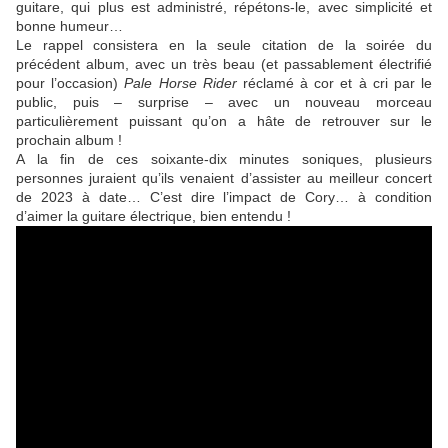
guitare, qui plus est administré, répétons-le, avec simplicité et
bonne humeur…
Le rappel consistera en la seule citation de la soirée du
précédent album, avec un très beau (et passablement électrifié
pour l’occasion)
Pale Horse Rider
réclamé à cor et à cri par le
public, puis – surprise – avec un nouveau morceau
particulièrement puissant qu’on a hâte de retrouver sur le
prochain album !
A la fin de ces soixante-dix minutes soniques, plusieurs
personnes juraient qu’ils venaient d’assister au meilleur concert
de 2023 à date… C’est dire l’impact de Cory… à condition
d’aimer la guitare électrique, bien entendu !