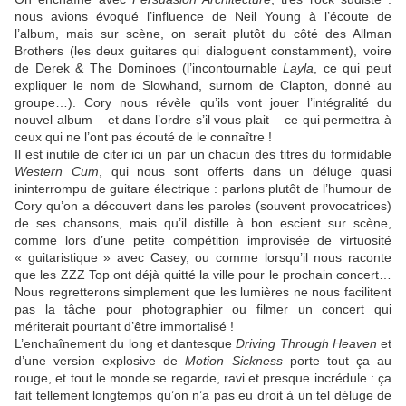
nous avions évoqué l’influence de Neil Young à l’écoute de
l’album, mais sur scène, on serait plutôt du côté des Allman
Brothers (les deux guitares qui dialoguent constamment), voire
de Derek & The Dominoes (l’incontournable
Layla
, ce qui peut
expliquer le nom de Slowhand, surnom de Clapton, donné au
groupe…). Cory nous révèle qu’ils vont jouer l’intégralité du
nouvel album – et dans l’ordre s’il vous plait – ce qui permettra à
ceux qui ne l’ont pas écouté de le connaître !
Il est inutile de citer ici un par un chacun des titres du formidable
Western Cum
, qui nous sont offerts dans un déluge quasi
ininterrompu de guitare électrique : parlons plutôt de l’humour de
Cory qu’on a découvert dans les paroles (souvent provocatrices)
de ses chansons, mais qu’il distille à bon escient sur scène,
comme lors d’une petite compétition improvisée de virtuosité
« guitaristique » avec Casey, ou comme lorsqu’il nous raconte
que les ZZZ Top ont déjà quitté la ville pour le prochain concert…
Nous regretterons simplement que les lumières ne nous facilitent
pas la tâche pour photographier ou filmer un concert qui
mériterait pourtant d’être immortalisé !
L’enchaînement du long et dantesque
Driving Through Heaven
et
d’une version explosive de
Motion Sickness
porte tout ça au
rouge, et tout le monde se regarde, ravi et presque incrédule : ça
fait tellement longtemps qu’on n’a pas eu droit à un tel déluge de