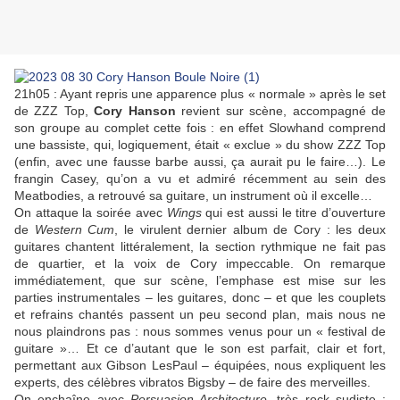
21h05 : Ayant repris une apparence plus « normale » après le set
de ZZZ Top,
Cory Hanson
revient sur scène, accompagné de
son groupe au complet cette fois : en effet Slowhand comprend
une bassiste, qui, logiquement, était « exclue » du show ZZZ Top
(enfin, avec une fausse barbe aussi, ça aurait pu le faire…). Le
frangin Casey, qu’on a vu et admiré récemment au sein des
Meatbodies, a retrouvé sa guitare, un instrument où il excelle…
On attaque la soirée avec
Wings
qui est aussi le titre d’ouverture
de
Western Cum
, le virulent dernier album de Cory : les deux
guitares chantent littéralement, la section rythmique ne fait pas
de quartier, et la voix de Cory impeccable. On remarque
immédiatement, que sur scène, l’emphase est mise sur les
parties instrumentales – les guitares, donc – et que les couplets
et refrains chantés passent un peu second plan, mais nous ne
nous plaindrons pas : nous sommes venus pour un « festival de
guitare »… Et ce d’autant que le son est parfait, clair et fort,
permettant aux Gibson LesPaul – équipées, nous expliquent les
experts, des célèbres vibratos Bigsby – de faire des merveilles.
On enchaîne avec
Persuasion Architecture
, très rock sudiste :